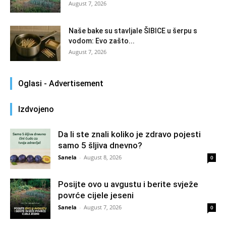
August 7, 2026
Naše bake su stavljale ŠIBICE u šerpu s
vodom: Evo zašto...
August 7, 2026
Oglasi - Advertisement
Izdvojeno
Da li ste znali koliko je zdravo pojesti
samo 5 šljiva dnevno?
Sanela
-
August 8, 2026
0
Posijte ovo u avgustu i berite svježe
povrće cijele jeseni
Sanela
-
August 7, 2026
0