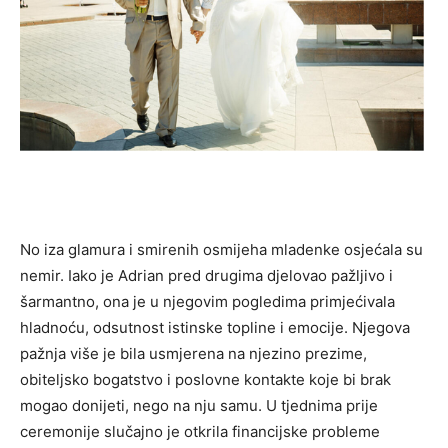
No iza glamura i smirenih osmijeha mladenke osjećala su
nemir. Iako je Adrian pred drugima djelovao pažljivo i
šarmantno, ona je u njegovim pogledima primjećivala
hladnoću, odsutnost istinske topline i emocije. Njegova
pažnja više je bila usmjerena na njezino prezime,
obiteljsko bogatstvo i poslovne kontakte koje bi brak
mogao donijeti, nego na nju samu. U tjednima prije
ceremonije slučajno je otkrila financijske probleme