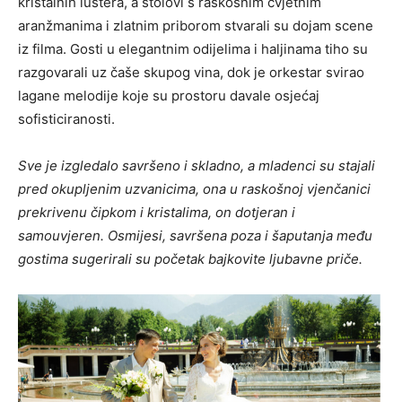
kristalnih lustera, a stolovi s raskošnim cvjetnim
aranžmanima i zlatnim priborom stvarali su dojam scene
iz filma. Gosti u elegantnim odijelima i haljinama tiho su
razgovarali uz čaše skupog vina, dok je orkestar svirao
lagane melodije koje su prostoru davale osjećaj
sofisticiranosti.
Sve je izgledalo savršeno i skladno, a mladenci su stajali
pred okupljenim uzvanicima, ona u raskošnoj vjenčanici
prekrivenu čipkom i kristalima, on dotjeran i
samouvjeren. Osmijesi, savršena poza i šaputanja među
gostima sugerirali su početak bajkovite ljubavne priče.