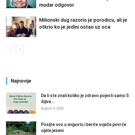
mudar odgovor
Milionski dug razorio je porodicu, ali je
otkrio ko je jedini ostao uz oca
Najnovije
Da li ste znali koliko je zdravo pojesti samo 5
šljiva...
August 8, 2026
Posijte ovo u avgustu i berite svježe povrće
cijele jeseni