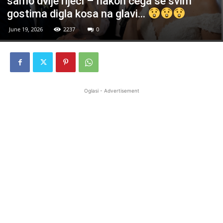
samo dvije riječi – nakon čega se svim
gostima digla kosa na glavi…
June 19, 2026
2237
0
Oglasi - Advertisement