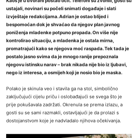
Kaos je u dvorani postao očit. Telefoni su zvonili, gosti su
ustajali, novinari su počeli snimati događaje i slati
izvještaje redakcijama. Adrian je ostao blijed i
bespomoćan dok je shvaćao da njegov plan javnog
poniženja mladenke potpuno propada. On više nije
kontrolirao situaciju, a mladenka je ostala mirna,
promatrajući kako se njegova moć raspada. Tek tada je
postalo jasno svima da je mnogo ranije prepoznala
njegovu istinsku narav – brak nikada nije bio iz ljubavi,
nego iz interesa, a osmijeh koji je nosio bio je maska.
Polako je skinula veo i stavila ga na stol, simbolično
zaključujući cijelu priču i oslobađajući se svega što je
prije pokušavala zadržati. Okrenula se prema izlazu, a
gosti su se sami razmakli, ostavljajući je da prolazi s
dostojanstvom koje je nadvladalo njihova očekivanja.