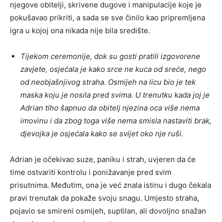
njegove obitelji, skrivene dugove i manipulacije koje je
pokušavao prikriti, a sada se sve činilo kao pripremljena
igra u kojoj ona nikada nije bila središte.
Tijekom ceremonije, dok su gosti pratili izgovorene
zavjete, osjećala je kako srce ne kuca od sreće, nego
od neobjašnjivog straha. Osmijeh na licu bio je tek
maska koju je nosila pred svima. U trenutku kada joj je
Adrian tiho šapnuo da obitelj njezina oca više nema
imovinu i da zbog toga više nema smisla nastaviti brak,
djevojka je osjećala kako se svijet oko nje ruši.
Adrian je očekivao suze, paniku i strah, uvjeren da će
time ostvariti kontrolu i ponižavanje pred svim
prisutnima. Međutim, ona je već znala istinu i dugo čekala
pravi trenutak da pokaže svoju snagu. Umjesto straha,
pojavio se smireni osmijeh, suptilan, ali dovoljno snažan