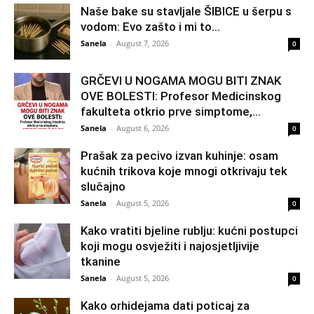
Naše bake su stavljale ŠIBICE u šerpu s
vodom: Evo zašto i mi to...
Sanela
-
August 7, 2026
0
GRČEVI U NOGAMA MOGU BITI ZNAK
OVE BOLESTI: Profesor Medicinskog
fakulteta otkrio prve simptome,...
Sanela
-
August 6, 2026
0
Prašak za pecivo izvan kuhinje: osam
kućnih trikova koje mnogi otkrivaju tek
slučajno
Sanela
-
August 5, 2026
0
Kako vratiti bjeline rublju: kućni postupci
koji mogu osvježiti i najosjetljivije
tkanine
Sanela
-
August 5, 2026
0
Kako orhidejama dati poticaj za