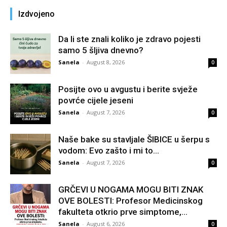
Izdvojeno
Da li ste znali koliko je zdravo pojesti
samo 5 šljiva dnevno?
Sanela
-
August 8, 2026
0
Posijte ovo u avgustu i berite svježe
povrće cijele jeseni
Sanela
-
August 7, 2026
0
Naše bake su stavljale ŠIBICE u šerpu s
vodom: Evo zašto i mi to...
Sanela
-
August 7, 2026
0
GRČEVI U NOGAMA MOGU BITI ZNAK
OVE BOLESTI: Profesor Medicinskog
fakulteta otkrio prve simptome,...
Sanela
-
August 6, 2026
0