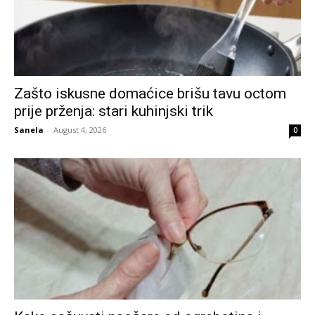
Zašto iskusne domaćice brišu tavu octom
prije prženja: stari kuhinjski trik
Sanela
-
August 4, 2026
0