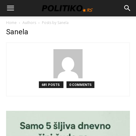
Home
Authors
Posts by Sanela
Sanela
681 POSTS
0 COMMENTS