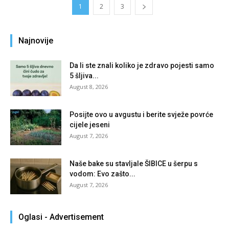
1
2
3
Najnovije
Da li ste znali koliko je zdravo pojesti samo
5 šljiva...
August 8, 2026
Posijte ovo u avgustu i berite svježe povrće
cijele jeseni
August 7, 2026
Naše bake su stavljale ŠIBICE u šerpu s
vodom: Evo zašto...
August 7, 2026
Oglasi - Advertisement