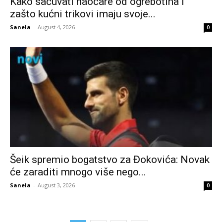
Kako sačuvati naočare od ogrebotina i
zašto kućni trikovi imaju svoje...
Sanela
-
August 4, 2026
0
Šeik spremio bogatstvo za Đokovića: Novak
će zaraditi mnogo više nego...
Sanela
-
August 3, 2026
0