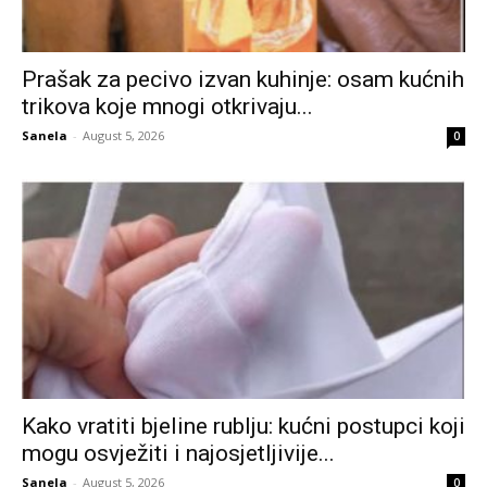
Prašak za pecivo izvan kuhinje: osam kućnih
trikova koje mnogi otkrivaju...
Sanela
-
August 5, 2026
0
Kako vratiti bjeline rublju: kućni postupci koji
mogu osvježiti i najosjetljivije...
Sanela
-
August 5, 2026
0