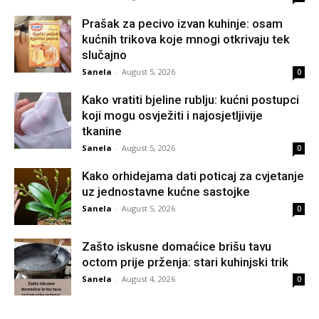
Prašak za pecivo izvan kuhinje: osam
kućnih trikova koje mnogi otkrivaju tek
slučajno
Sanela
-
August 5, 2026
0
Kako vratiti bjeline rublju: kućni postupci
koji mogu osvježiti i najosjetljivije
tkanine
Sanela
-
August 5, 2026
0
Kako orhidejama dati poticaj za cvjetanje
uz jednostavne kućne sastojke
Sanela
-
August 5, 2026
0
Zašto iskusne domaćice brišu tavu
octom prije prženja: stari kuhinjski trik
Sanela
-
August 4, 2026
0