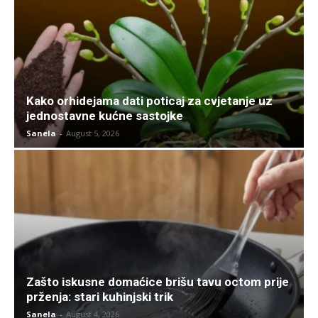
Kako orhidejama dati poticaj za cvjetanje uz
jednostavne kućne sastojke
Sanela
-
August 5, 2026
Zašto iskusne domaćice brišu tavu octom prije
prženja: stari kuhinjski trik
Sanela
-
August 4, 2026