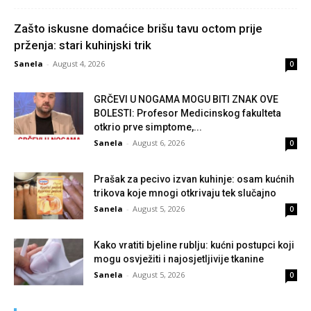
Zašto iskusne domaćice brišu tavu octom prije
prženja: stari kuhinjski trik
Sanela
-
August 4, 2026
0
GRČEVI U NOGAMA MOGU BITI ZNAK OVE
BOLESTI: Profesor Medicinskog fakulteta
otkrio prve simptome,...
Sanela
-
August 6, 2026
0
Prašak za pecivo izvan kuhinje: osam kućnih
trikova koje mnogi otkrivaju tek slučajno
Sanela
-
August 5, 2026
0
Kako vratiti bjeline rublju: kućni postupci koji
mogu osvježiti i najosjetljivije tkanine
Sanela
-
August 5, 2026
0