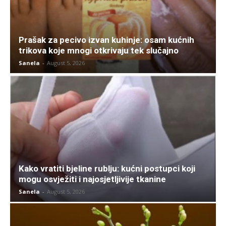
Prašak za pecivo izvan kuhinje: osam kućnih
trikova koje mnogi otkrivaju tek slučajno
Sanela
-
August 5, 2026
Kako vratiti bjeline rublju: kućni postupci koji
mogu osvježiti i najosjetljivije tkanine
Sanela
-
August 5, 2026