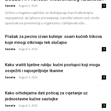
Sanela
-
August 6, 2026
0
Grčevi u nogama najčešće se doživljavaju kao kratkotrajna
neprijatnost, ali njihovo ponavljanje, naročito tokom noći, može
upućivati na poremećaj u organizmu i zahtijevati više...
Prašak za pecivo izvan kuhinje: osam kućnih trikova
koje mnogi otkrivaju tek slučajno
Sanela
-
August 5, 2026
0
Kako vratiti bjeline rublju: kućni postupci koji mogu
osvježiti i najosjetljivije tkanine
Sanela
-
August 5, 2026
0
Kako orhidejama dati poticaj za cvjetanje uz
jednostavne kućne sastojke
Sanela
-
August 5, 2026
0