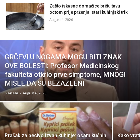
Zašto iskusne domaćice brišu tavu
octom prije prženja: stari kuhinjski trik
August 4, 2026
GRČEVI U NOGAMA MOGU BITI ZNAK
OVE BOLESTI: Profesor Medicinskog
fakulteta otkrio prve simptome, MNOGI
MISLE DA SU BEZAZLENI
Sanela
-
August 6, 2026
Prašak za pecivo izvan kuhinje: osam kućnih
Kako vrati