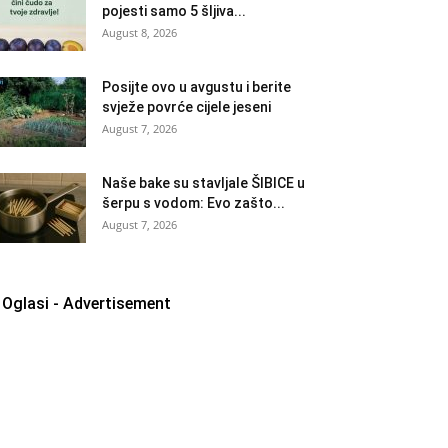
pojesti samo 5 šljiva...
August 8, 2026
Posijte ovo u avgustu i berite
svježe povrće cijele jeseni
August 7, 2026
Naše bake su stavljale ŠIBICE u
šerpu s vodom: Evo zašto...
August 7, 2026
Oglasi - Advertisement