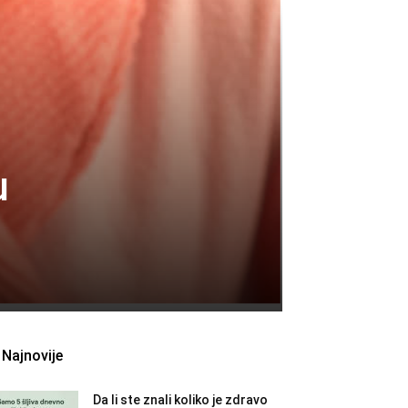
u
Najnovije
Da li ste znali koliko je zdravo