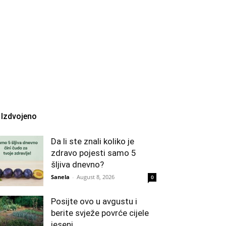
Izdvojeno
Da li ste znali koliko je
zdravo pojesti samo 5
šljiva dnevno?
Sanela
-
August 8, 2026
0
Posijte ovo u avgustu i
berite svježe povrće cijele
jeseni