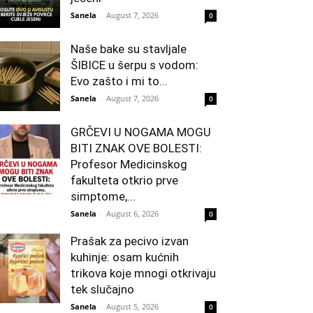
Sanela
-
August 7, 2026
0
Naše bake su stavljale
ŠIBICE u šerpu s vodom:
Evo zašto i mi to...
Sanela
-
August 7, 2026
0
GRČEVI U NOGAMA MOGU
BITI ZNAK OVE BOLESTI:
Profesor Medicinskog
fakulteta otkrio prve
simptome,...
Sanela
-
August 6, 2026
0
Prašak za pecivo izvan
kuhinje: osam kućnih
trikova koje mnogi otkrivaju
tek slučajno
Sanela
-
August 5, 2026
0