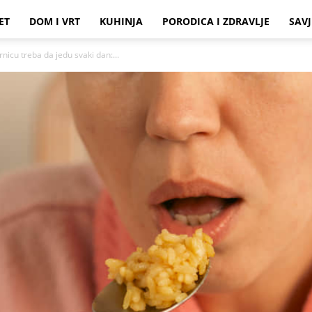
ET
DOM I VRT
KUHINJA
PORODICA I ZDRAVLJE
SAVJ
nicu treba da jedu svaki dan:...