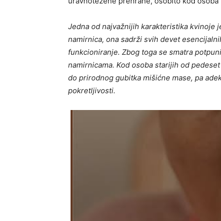
uravnotežene prehrane, osobito kod osoba u 
Jedna od najvažnijih karakteristika kvinoje je
namirnica, ona sadrži svih devet esencijaln
funkcioniranje. Zbog toga se smatra potpuni
namirnicama. Kod osoba starijih od pedeset
do prirodnog gubitka mišićne mase, pa ade
pokretljivosti.