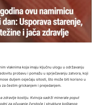
nim vlaknima koja imaju ključnu ulogu u održavanju
edovitu probavu i pomažu u sprječavanju zatvora, koji
inose duljem osjećaju sitosti, što može biti korisno u
bu za čestim grickanjem i prejedanjem.
 zdravlje kostiju. Kvinoja sadrži minerale poput
phodni za očuvanje čvrstoće i strukture koštanog