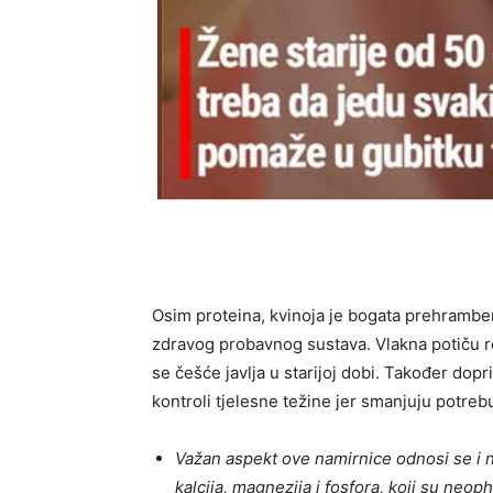
Osim proteina, kvinoja je bogata prehrambe
zdravog probavnog sustava. Vlakna potiču r
se češće javlja u starijoj dobi. Također dopr
kontroli tjelesne težine jer smanjuju potre
Važan aspekt ove namirnice odnosi se i na
kalcija, magnezija i fosfora, koji su neo