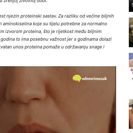
zrelijoj životnoj dobi.
st njezin proteinski sastav. Za razliku od većine biljnih
ih aminokiselina koje su tijelu potrebne za normalno
m izvorom proteina, što je rijetkost među biljnim
 godina to ima posebnu važnost jer s godinama dolazi
kvatan unos proteina pomaže u održavanju snage i