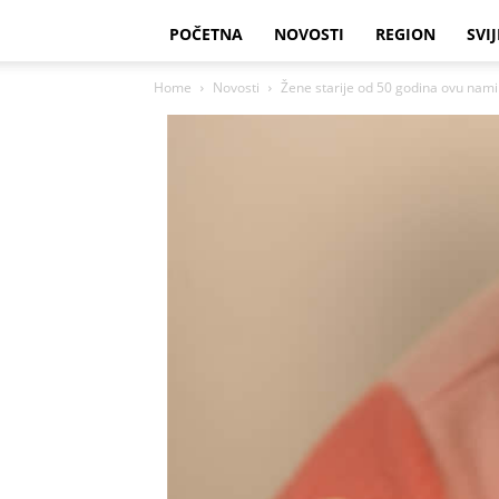
POČETNA
NOVOSTI
REGION
SVIJ
Home
Novosti
Žene starije od 50 godina ovu namir