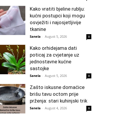
Kako vratiti bjeline rublju:
kućni postupci koji mogu
osvježiti i najosjetljivije
tkanine
Sanela
-
August 5, 2026
0
Kako orhidejama dati
poticaj za cvjetanje uz
jednostavne kućne
sastojke
Sanela
-
August 5, 2026
0
Zašto iskusne domaćice
brišu tavu octom prije
prženja: stari kuhinjski trik
Sanela
-
August 4, 2026
0