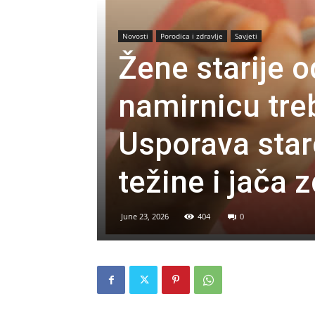
Novosti
Porodica i zdravlje
Savjeti
Žene starije 
namirnicu tre
Usporava star
težine i jača z
June 23, 2026
404
0