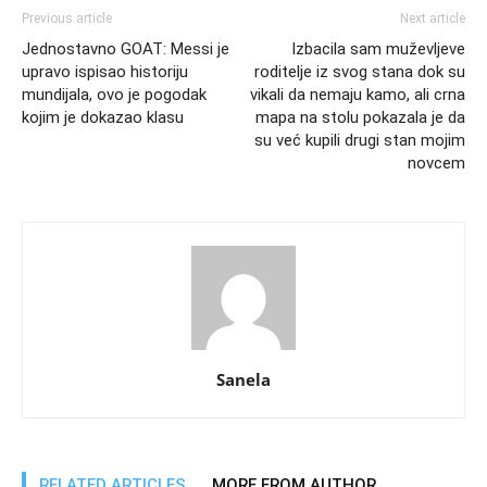
Previous article
Next article
Jednostavno GOAT: Messi je
Izbacila sam muževljeve
upravo ispisao historiju
roditelje iz svog stana dok su
mundijala, ovo je pogodak
vikali da nemaju kamo, ali crna
kojim je dokazao klasu
mapa na stolu pokazala je da
su već kupili drugi stan mojim
novcem
Sanela
RELATED ARTICLES
MORE FROM AUTHOR