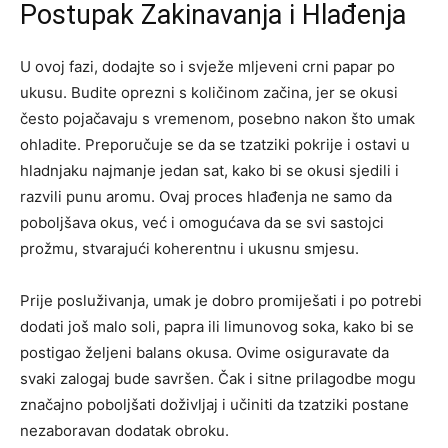
Postupak Zakinavanja i Hlađenja
U ovoj fazi, dodajte so i svježe mljeveni crni papar po
ukusu. Budite oprezni s količinom začina, jer se okusi
često pojačavaju s vremenom, posebno nakon što umak
ohladite. Preporučuje se da se tzatziki pokrije i ostavi u
hladnjaku najmanje jedan sat, kako bi se okusi sjedili i
razvili punu aromu. Ovaj proces hlađenja ne samo da
poboljšava okus, već i omogućava da se svi sastojci
prožmu, stvarajući koherentnu i ukusnu smjesu.
Prije posluživanja, umak je dobro promiješati i po potrebi
dodati još malo soli, papra ili limunovog soka, kako bi se
postigao željeni balans okusa. Ovime osiguravate da
svaki zalogaj bude savršen. Čak i sitne prilagodbe mogu
značajno poboljšati doživljaj i učiniti da tzatziki postane
nezaboravan dodatak obroku.