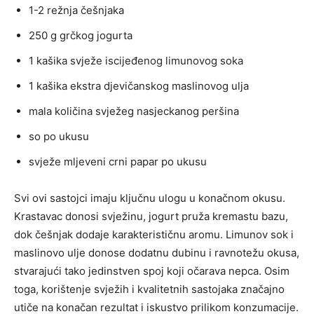
1-2 režnja češnjaka
250 g grčkog jogurta
1 kašika svježe iscijeđenog limunovog soka
1 kašika ekstra djevičanskog maslinovog ulja
mala količina svježeg nasjeckanog peršina
so po ukusu
svježe mljeveni crni papar po ukusu
Svi ovi sastojci imaju ključnu ulogu u konačnom okusu.
Krastavac donosi svježinu, jogurt pruža kremastu bazu,
dok češnjak dodaje karakterističnu aromu. Limunov sok i
maslinovo ulje donose dodatnu dubinu i ravnotežu okusa,
stvarajući tako jedinstven spoj koji očarava nepca. Osim
toga, korištenje svježih i kvalitetnih sastojaka značajno
utiče na konačan rezultat i iskustvo prilikom konzumacije.