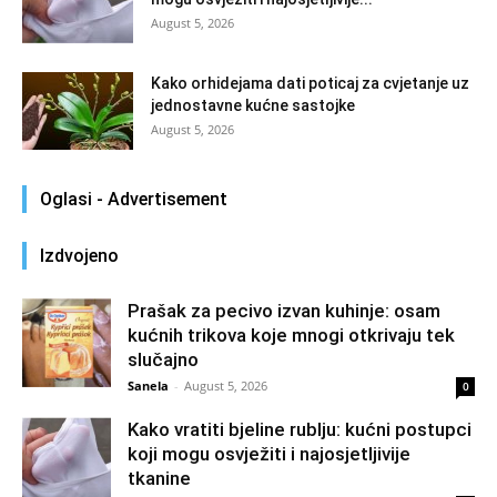
August 5, 2026
Kako orhidejama dati poticaj za cvjetanje uz
jednostavne kućne sastojke
August 5, 2026
Oglasi - Advertisement
Izdvojeno
Prašak za pecivo izvan kuhinje: osam
kućnih trikova koje mnogi otkrivaju tek
slučajno
Sanela
-
August 5, 2026
0
Kako vratiti bjeline rublju: kućni postupci
koji mogu osvježiti i najosjetljivije
tkanine