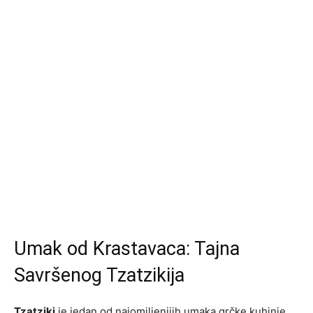
Umak od Krastavaca: Tajna
Savršenog Tzatzikija
Tzatziki
je jedan od najomiljenijih umaka grčke kuhinje,