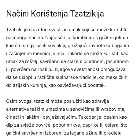
Načini Korištenja Tzatzikija
Tzatziki je izuzetno svestran umak koji se može koristiti
na mnogo načina. Najčešće se kombinira s grčkim jelima
kao što su gyros ili suvlakiji, pružajući ravnotežu bogatim
i začinjenim mesnim jelima. Takođe se može koristiti kao
umak za roštilj, savršeno se slaže s piletinom, janjetinom
ili povrćem na roštilju.
Njegova svestranost omogućava
da se uklopi u različite kulinarske tradicije, od meksičkih
do azijskih kuhinja, kao osvježavajući dodatak.
Osim ovoga, tzatziki može poslužiti kao zdravija
alternativa teškim umacima u sendvičima ili wrapovima,
čineći ih lakšim i osvježavajućim. Također je idealan kao
dip za svježe povrće, poput mrkve, paprike ili celera, što
ga čini savršenim izborom za lagane užine ili predjela.