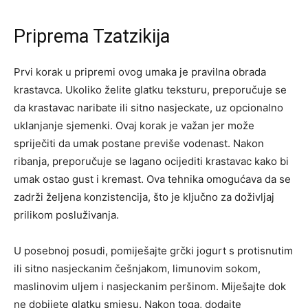
Priprema Tzatzikija
Prvi korak u pripremi ovog umaka je pravilna obrada
krastavca. Ukoliko želite glatku teksturu, preporučuje se
da krastavac naribate ili sitno nasjeckate, uz opcionalno
uklanjanje sjemenki. Ovaj korak je važan jer može
spriječiti da umak postane previše vodenast. Nakon
ribanja, preporučuje se lagano ocijediti krastavac kako bi
umak ostao gust i kremast. Ova tehnika omogućava da se
zadrži željena konzistencija, što je ključno za doživljaj
prilikom posluživanja.
U posebnoj posudi, pomiješajte grčki jogurt s protisnutim
ili sitno nasjeckanim češnjakom, limunovim sokom,
maslinovim uljem i nasjeckanim peršinom. Miješajte dok
ne dobijete glatku smjesu. Nakon toga, dodajte