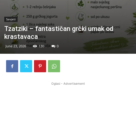
Savjeti
Tzatziki – fantastičan grčki umak od
krastavaca
June 23, 2026
130
0
Oglasi - Advertisement