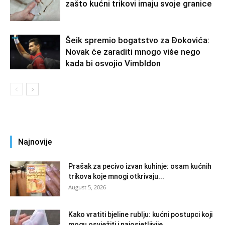
zašto kućni trikovi imaju svoje granice
Šeik spremio bogatstvo za Đokovića:
Novak će zaraditi mnogo više nego
kada bi osvojio Vimbldon
Najnovije
Prašak za pecivo izvan kuhinje: osam kućnih
trikova koje mnogi otkrivaju...
August 5, 2026
Kako vratiti bjeline rublju: kućni postupci koji
mogu osvježiti i najosjetljivije...