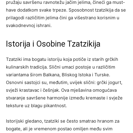
pružaju savršenu ravnotežu jačim jelima, čineći ga must-
have dodatkom svake trpeze. Sposobnost tzatzikija da se
prilagodi različitim jelima čini ga višestrano korisnim u
svakodnevnoj ishrani.
Istorija i Osobine Tzatzikija
Tzatziki ima bogatu istoriju koja potiče iz starih grčkih
kulinarskih tradicija. Slični umaci postoje u različitim
variantama širom Balkana, Bliskog Istoka i Turske.
Osnovni sastojci su, međutim, uvijek slični: grčki jogurt,
svježi krastavac i češnjak. Ova mješavina omogućava
stvaranje savršene harmonije između kremaste i svježe
teksture uz blagu pikantnost.
Istorijski gledano, tzatziki se često smatrao hranom za
bogate, ali je vremenom postao omiljen među svim