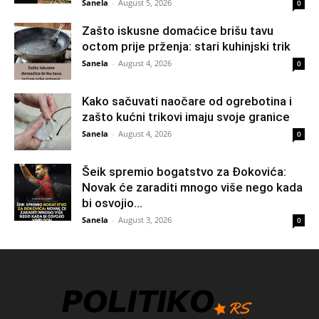
Sanela
-
August 5, 2026
0
Zašto iskusne domaćice brišu tavu
octom prije prženja: stari kuhinjski trik
Sanela
-
August 4, 2026
0
Kako sačuvati naočare od ogrebotina i
zašto kućni trikovi imaju svoje granice
Sanela
-
August 4, 2026
0
Šeik spremio bogatstvo za Đokovića:
Novak će zaraditi mnogo više nego kada
bi osvojio...
Sanela
-
August 3, 2026
0