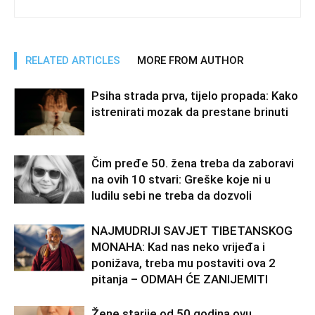
RELATED ARTICLES
MORE FROM AUTHOR
Psiha strada prva, tijelo propada: Kako
istrenirati mozak da prestane brinuti
Čim pređe 50. žena treba da zaboravi
na ovih 10 stvari: Greške koje ni u
ludilu sebi ne treba da dozvoli
NAJMUDRIJI SAVJET TIBETANSKOG
MONAHA: Kad nas neko vrijeđa i
ponižava, treba mu postaviti ova 2
pitanja – ODMAH ĆE ZANIJEMITI
Žene starije od 50 godina ovu