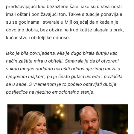
predstavljajući kao bezazlene šale, iako su u stvarnosti
imali oštar i ponižavajući ton. Takve situacije ponavljale
su se godinama i stvarale u Miji osjećaj da nikada nije
dovoljno dobra, bez obzira na trud koji je ulagala u brak,
kućanstvo i obiteljske odnose.
Iako je bila povrijeđena, Mia je dugo birala šutnju kao
način zaštite mira u obitelji. Smatrala je da bi otvoreni
sukob mogao dodatno narušiti odnos njezinog muža s
njegovom majkom, pa je često gutala uvrede i povlačila
se u sebe. S vremenom je to počelo ostavljati dublje
posljedice na njezino emocionalno stanje.