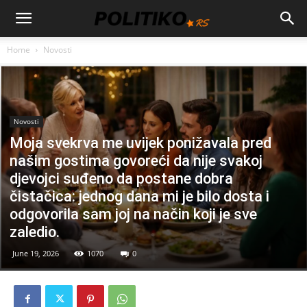
Home
Novosti
Novosti
Moja svekrva me uvijek ponižavala pred
našim gostima govoreći da nije svakoj
djevojci suđeno da postane dobra
čistačica: jednog dana mi je bilo dosta i
odgovorila sam joj na način koji je sve
zaledio.
June 19, 2026
1070
0