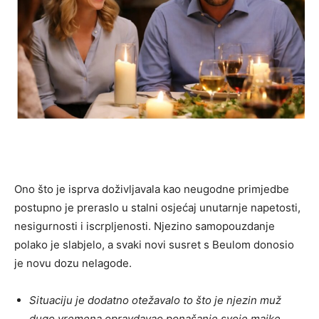
Ono što je isprva doživljavala kao neugodne primjedbe
postupno je preraslo u stalni osjećaj unutarnje napetosti,
nesigurnosti i iscrpljenosti. Njezino samopouzdanje
polako je slabjelo, a svaki novi susret s Beulom donosio
je novu dozu nelagode.
Situaciju je dodatno otežavalo to što je njezin muž
dugo vremena opravdavao ponašanje svoje majke.