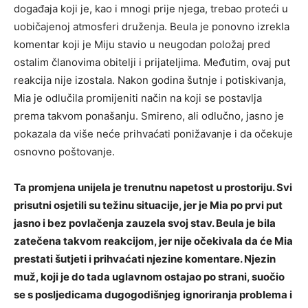
događaja koji je, kao i mnogi prije njega, trebao proteći u
uobičajenoj atmosferi druženja. Beula je ponovno izrekla
komentar koji je Miju stavio u neugodan položaj pred
ostalim članovima obitelji i prijateljima. Međutim, ovaj put
reakcija nije izostala. Nakon godina šutnje i potiskivanja,
Mia je odlučila promijeniti način na koji se postavlja
prema takvom ponašanju. Smireno, ali odlučno, jasno je
pokazala da više neće prihvaćati ponižavanje i da očekuje
osnovno poštovanje.
Ta promjena unijela je trenutnu napetost u prostoriju. Svi
prisutni osjetili su težinu situacije, jer je Mia po prvi put
jasno i bez povlačenja zauzela svoj stav. Beula je bila
zatečena takvom reakcijom, jer nije očekivala da će Mia
prestati šutjeti i prihvaćati njezine komentare. Njezin
muž, koji je do tada uglavnom ostajao po strani, suočio
se s posljedicama dugogodišnjeg ignoriranja problema i