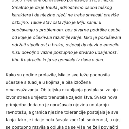
Smatrao je da je Beula jednostavno osoba teškog
karaktera i da njezine riječi ne treba shvaćati previše
ozbiljno. Takav stav ostavljao je Miju samu u
suočavanju s problemom, bez stvarne podrške osobe
od koje je očekivala razumijevanje. Iako je pokušavala
održati stabilnost u braku, osjećaj da njezine emocije
nisu dovoljno važne postupno je stvarao udaljenost i
tihu frustraciju koja se gomilala iz dana u dan.
Kako su godine prolazile, Mia je sve teže podnosila
učestale situacije u kojima je bila izložena
omalovažavanju. Obiteljska okupljanja postala su za nju
izvor stresa umjesto trenutaka zajedništva. Svaka nova
primjedba dodatno je narušavala njezinu unutarnju
ravnotežu, a granica njezine tolerancije postajala je sve
tanja. Iako je i dalje pokušavala zadržati smirenost, u njoj
se postupno razvijala odluka da se više ne želi povlačiti