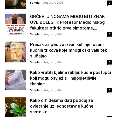
Sanela
-
August 7, 2026
0
GRČEVI U NOGAMA MOGU BITI ZNAK
OVE BOLESTI: Profesor Medicinskog
fakulteta otkrio prve simptome,...
Sanela
-
August 6, 2026
0
Prašak za pecivo izvan kuhinje: osam
kućnih trikova koje mnogi otkrivaju tek
slučajno
Sanela
-
August 5, 2026
0
Kako vratiti bjeline rublju: kućni postupci
koji mogu osvježiti i najosjetljivije
tkanine
Sanela
-
August 5, 2026
0
Kako orhidejama dati poticaj za
cvjetanje uz jednostavne kućne
sastojke