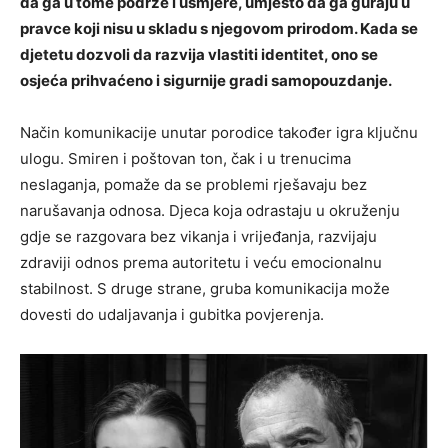
da ga u tome podrže i usmjere, umjesto da ga guraju u
pravce koji nisu u skladu s njegovom prirodom. Kada se
djetetu dozvoli da razvija vlastiti identitet, ono se
osjeća prihvaćeno i sigurnije gradi samopouzdanje.
Način komunikacije unutar porodice također igra ključnu
ulogu. Smiren i poštovan ton, čak i u trenucima
neslaganja, pomaže da se problemi rješavaju bez
narušavanja odnosa. Djeca koja odrastaju u okruženju
gdje se razgovara bez vikanja i vrijeđanja, razvijaju
zdraviji odnos prema autoritetu i veću emocionalnu
stabilnost. S druge strane, gruba komunikacija može
dovesti do udaljavanja i gubitka povjerenja.