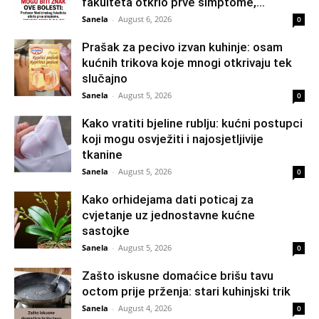
fakulteta otkrio prve simptome,...
Sanela
-
August 6, 2026
0
Prašak za pecivo izvan kuhinje: osam
kućnih trikova koje mnogi otkrivaju tek
slučajno
Sanela
-
August 5, 2026
0
Kako vratiti bjeline rublju: kućni postupci
koji mogu osvježiti i najosjetljivije
tkanine
Sanela
-
August 5, 2026
0
Kako orhidejama dati poticaj za
cvjetanje uz jednostavne kućne
sastojke
Sanela
-
August 5, 2026
0
Zašto iskusne domaćice brišu tavu
octom prije prženja: stari kuhinjski trik
Sanela
-
August 4, 2026
0