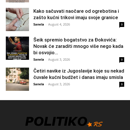
Kako sačuvati naočare od ogrebotina i
zašto kućni trikovi imaju svoje granice
Sanela
-
August 4, 2026
0
Šeik spremio bogatstvo za Đokovića:
Novak će zaraditi mnogo više nego kada
bi osvojio...
Sanela
-
August 3, 2026
0
Četiri navike iz Jugoslavije koje su nekad
čuvale kućni budžet i danas imaju smisla
Sanela
-
August 3, 2026
0