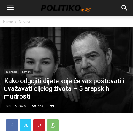
Home
Novosti
Novosti
Savjeti
Kako odgojiti dijete koje će vas poštovati i
uvažavati cijelog života – 5 arapskih
mudrosti
June 18, 2026
353
0