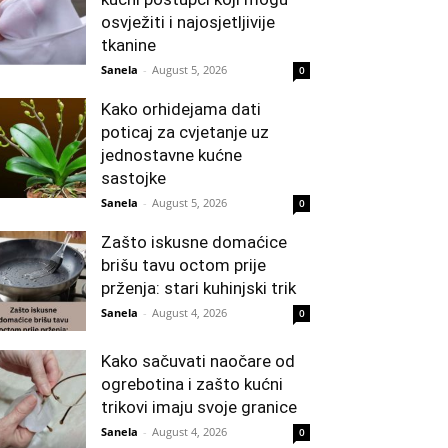
osvježiti i najosjetljivije
tkanine
Sanela
-
August 5, 2026
0
Kako orhidejama dati
poticaj za cvjetanje uz
jednostavne kućne
sastojke
Sanela
-
August 5, 2026
0
Zašto iskusne domaćice
brišu tavu octom prije
prženja: stari kuhinjski trik
Sanela
-
August 4, 2026
0
Kako sačuvati naočare od
ogrebotina i zašto kućni
trikovi imaju svoje granice
Sanela
-
August 4, 2026
0