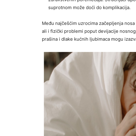
suprotnom može doći do komplikacija.
Među najčešćim uzrocima začepljenja nosa s
ali i fizički problemi poput devijacije nosno
prašina i dlake kućnih ljubimaca mogu izazv