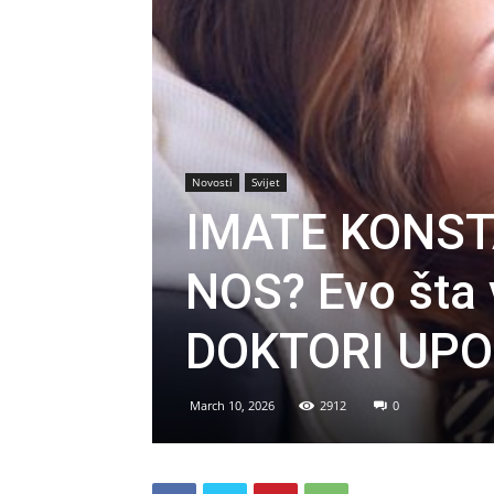
Novosti
Svijet
IMATE KONS
NOS? Evo šta 
DOKTORI UPO
March 10, 2026
2912
0