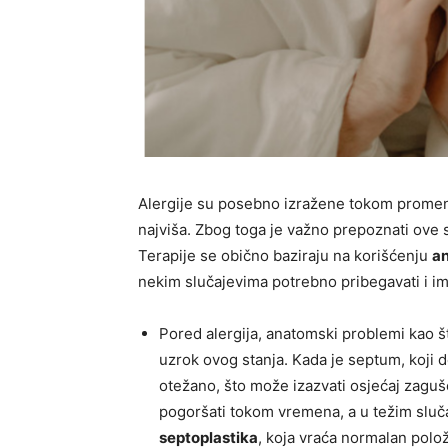
Alergije su posebno izražene tokom promena
najviša. Zbog toga je važno prepoznati ove
Terapije se obično baziraju na korišćenju
an
nekim slučajevima potrebno pribegavati i imu
Pored alergija, anatomski problemi kao š
uzrok ovog stanja. Kada je septum, koji 
otežano, što može izazvati osjećaj zaguš
pogoršati tokom vremena, a u težim sluča
septoplastika
, koja vraća normalan polo