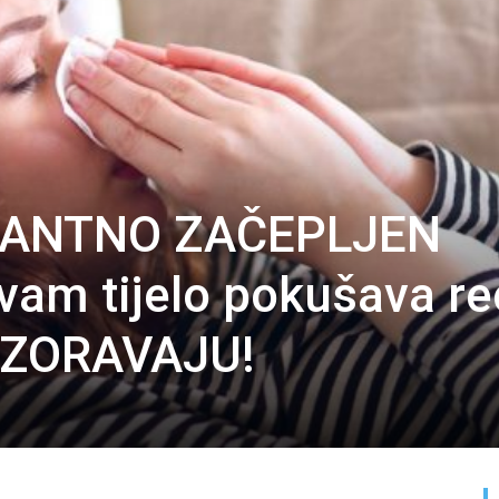
TANTNO ZAČEPLJEN
vam tijelo pokušava reć
ZORAVAJU!