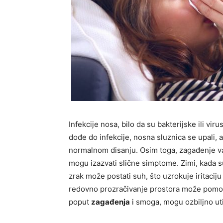
Infekcije nosa, bilo da su bakterijske ili vi
dođe do infekcije, nosna sluznica se upali, 
normalnom disanju. Osim toga, zagađenje va
mogu izazvati slične simptome. Zimi, kada su
zrak može postati suh, što uzrokuje iritacij
redovno prozračivanje prostora može pomoći
poput
zagađenja
i smoga, mogu ozbiljno uti