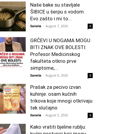
Naše bake su stavljale
ŠIBICE u šerpu s vodom:
Evo zašto i mi to...
Sanela
-
August 7, 2026
0
GRČEVI U NOGAMA MOGU
BITI ZNAK OVE BOLESTI:
Profesor Medicinskog
fakulteta otkrio prve
simptome,...
Sanela
-
August 6, 2026
0
Prašak za pecivo izvan
kuhinje: osam kućnih
trikova koje mnogi otkrivaju
tek slučajno
Sanela
-
August 5, 2026
0
Kako vratiti bjeline rublju:
kućni postupci koji mogu