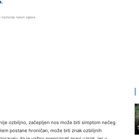
a.
e nastavlja nakon oglasa
 nije ozbiljno, začepljen nos može biti simptom nečeg
lem postane hroničan, može biti znak ozbiljnih
oravaju da je važno prepoznati pravi uzrok, jer u