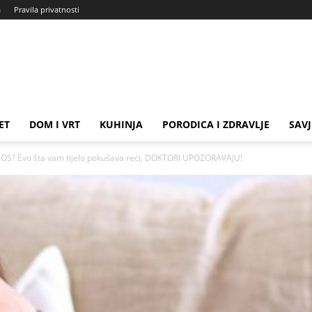
a
Pravila privatnosti
ET
DOM I VRT
KUHINJA
PORODICA I ZDRAVLJE
SAVJ
? Evo šta vam tijelo pokušava reći, DOKTORI UPOZORAVAJU!