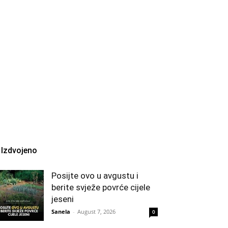
Izdvojeno
Posijte ovo u avgustu i
berite svježe povrće cijele
jeseni
Sanela
-
August 7, 2026
0