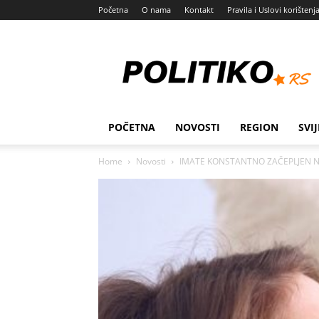
Početna
O nama
Kontakt
Pravila i Uslovi korištenj
Politiko
POČETNA
NOVOSTI
REGION
SVIJ
Home
Novosti
IMATE KONSTANTNO ZAČEPLJEN NOS