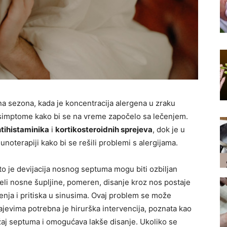
 sezona, kada je koncentracija alergena u zraku
 simptome kako bi se na vreme započelo sa lečenjem.
tihistaminika
i
kortikosteroidnih sprejeva
, dok je u
noterapiji kako bi se rešili problemi s alergijama.
to je devijacija nosnog septuma mogu biti ozbiljan
deli nosne šupljine, pomeren, disanje kroz nos postaje
enja i pritiska u sinusima. Ovaj problem se može
jevima potrebna je hirurška intervencija, poznata kao
žaj septuma i omogućava lakše disanje. Ukoliko se