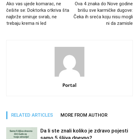
Ako vas ujede komarac, ne
Ova 4 znaka do Nove godine
češite se: Doktorka otkriva šta
brišu sve karmičke dugove:
najbrže smiruje svrab, ne
Čeka ih sreća koju nisu mogli
trebaju krema ni led
ni da zamisle
Portal
RELATED ARTICLES
MORE FROM AUTHOR
Da li ste znali koliko je zdravo pojesti
samo 5 šljiva dnevno?