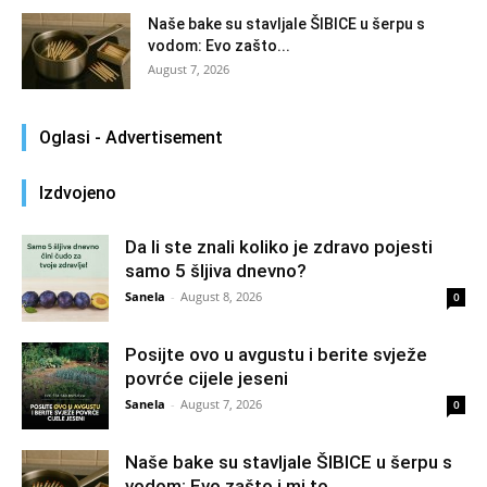
Naše bake su stavljale ŠIBICE u šerpu s
vodom: Evo zašto...
August 7, 2026
Oglasi - Advertisement
Izdvojeno
Da li ste znali koliko je zdravo pojesti
samo 5 šljiva dnevno?
Sanela
-
August 8, 2026
0
Posijte ovo u avgustu i berite svježe
povrće cijele jeseni
Sanela
-
August 7, 2026
0
Naše bake su stavljale ŠIBICE u šerpu s
vodom: Evo zašto i mi to...