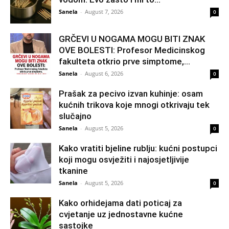
Sanela
-
August 7, 2026
0
GRČEVI U NOGAMA MOGU BITI ZNAK
OVE BOLESTI: Profesor Medicinskog
fakulteta otkrio prve simptome,...
Sanela
-
August 6, 2026
0
Prašak za pecivo izvan kuhinje: osam
kućnih trikova koje mnogi otkrivaju tek
slučajno
Sanela
-
August 5, 2026
0
Kako vratiti bjeline rublju: kućni postupci
koji mogu osvježiti i najosjetljivije
tkanine
Sanela
-
August 5, 2026
0
Kako orhidejama dati poticaj za
cvjetanje uz jednostavne kućne
sastojke