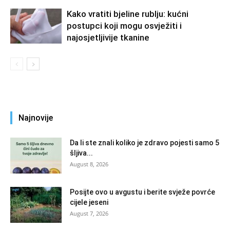
Kako vratiti bjeline rublju: kućni
postupci koji mogu osvježiti i
najosjetljivije tkanine
Najnovije
Da li ste znali koliko je zdravo pojesti samo 5
šljiva...
August 8, 2026
Posijte ovo u avgustu i berite svježe povrće
cijele jeseni
August 7, 2026