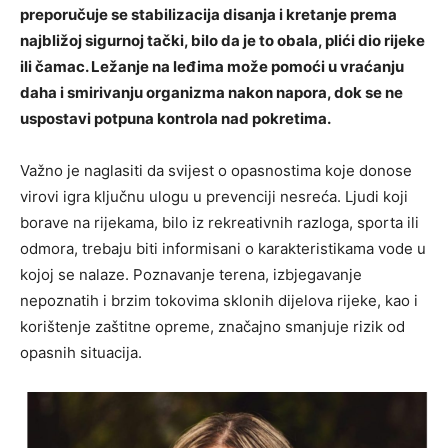
preporučuje se stabilizacija disanja i kretanje prema
najbližoj sigurnoj tački, bilo da je to obala, plići dio rijeke
ili čamac. Ležanje na leđima može pomoći u vraćanju
daha i smirivanju organizma nakon napora, dok se ne
uspostavi potpuna kontrola nad pokretima.
Važno je naglasiti da svijest o opasnostima koje donose
virovi igra ključnu ulogu u prevenciji nesreća. Ljudi koji
borave na rijekama, bilo iz rekreativnih razloga, sporta ili
odmora, trebaju biti informisani o karakteristikama vode u
kojoj se nalaze. Poznavanje terena, izbjegavanje
nepoznatih i brzim tokovima sklonih dijelova rijeke, kao i
korištenje zaštitne opreme, značajno smanjuje rizik od
opasnih situacija.