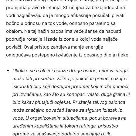
promjena pravca kretanja. Stručnjaci za bezbjednost na
vodi naglašavaju da je mnogo efikasnije pokušati plivati
bočno u odnosu na tok vode, odnosno paralelno sa
obalom. Na taj način osoba ima veće šanse da napusti
područje rotacije i izađe iz zone u kojoj voda najjače
povlači. Ovaj pristup zahtijeva manje energije i
omogućava postepeno izvlačenje iz opasnog dijela rijeke.
Ukoliko se u blizini nalaze druge osobe, njihova uloga
može biti presudna. Važno je pokušati privući pažnju i
iskoristiti bilo koji dostupni predmet koji može pomoći
pri izvlačenju, kao što su konopac, veslo, duga grana ili
bilo kakav plutajući objekat. Pružanje takvog oslonca
može značajno povećati šanse za siguran izlazak iz
vode. U organizovanim situacijama, poput boravka na
uređenim kupalištima ili tokom raftinga, prisustvo
opreme za spašavanje dodatno smanjuje rizik.