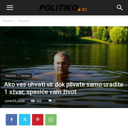
Home
Novosti
Novosti
Savjeti
Ako vas uhvati vir dok plivate samo uradite
1 stvar, spasiće vam život
June 17, 2026
668
0