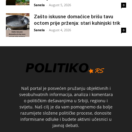
Sanela
-
August 5, 2026
0
Zašto iskusne domaćice brišu tavu
octom prije prženja: stari kuhinjski trik
Sanela
-
August 4, 2026
0
Naš portal je posvećen pružanju objektivnih i
sveobuhvatnih informacija, analiza i komentara
o političkim dešavanjima u Srbiji, regionu i
svijetu. Naš cilj je da vam pomognemo da bolje
razumijete složene političke procese, donosite
informisane odluke i budete aktivni učesnici u
javnoj debati.