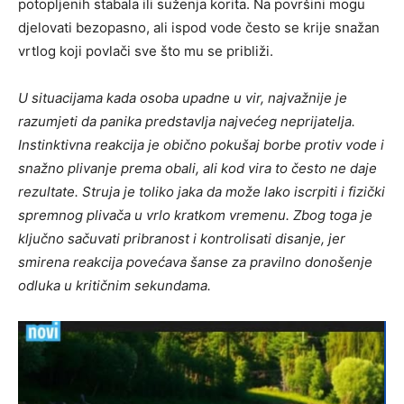
potopljenih stabala ili suženja korita. Na površini mogu
djelovati bezopasno, ali ispod vode često se krije snažan
vrtlog koji povlači sve što mu se približi.
U situacijama kada osoba upadne u vir, najvažnije je
razumjeti da panika predstavlja najvećeg neprijatelja.
Instinktivna reakcija je obično pokušaj borbe protiv vode i
snažno plivanje prema obali, ali kod vira to često ne daje
rezultate. Struja je toliko jaka da može lako iscrpiti i fizički
spremnog plivača u vrlo kratkom vremenu. Zbog toga je
ključno sačuvati pribranost i kontrolisati disanje, jer
smirena reakcija povećava šanse za pravilno donošenje
odluka u kritičnim sekundama.