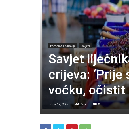
Porodica i zdravlje
Savjeti
Savjet liječni
crijeva: ‘Prij
voćku, očistit
June 19, 2026
627
0