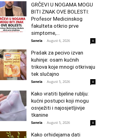
GRČEVI U NOGAMA MOGU
BITI ZNAK OVE BOLESTI:
Profesor Medicinskog
fakulteta otkrio prve
simptome,...
Sanela
-
August 6, 2026
0
Prašak za pecivo izvan
kuhinje: osam kućnih
trikova koje mnogi otkrivaju
tek slučajno
Sanela
-
August 5, 2026
0
Kako vratiti bjeline rublju:
kućni postupci koji mogu
osvježiti i najosjetljivije
tkanine
Sanela
-
August 5, 2026
0
Kako orhidejama dati