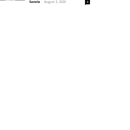
Sanela
-
August 3, 2026
0