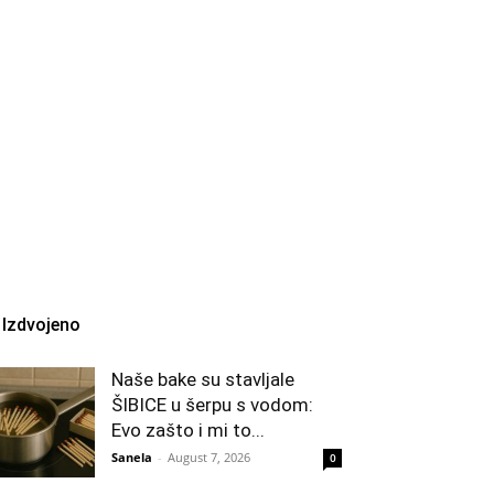
Izdvojeno
Naše bake su stavljale
ŠIBICE u šerpu s vodom:
Evo zašto i mi to...
Sanela
-
August 7, 2026
0