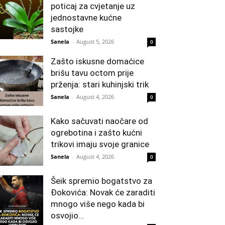
poticaj za cvjetanje uz
jednostavne kućne
sastojke
Sanela
-
August 5, 2026
0
Zašto iskusne domaćice
brišu tavu octom prije
prženja: stari kuhinjski trik
Sanela
-
August 4, 2026
0
Kako sačuvati naočare od
ogrebotina i zašto kućni
trikovi imaju svoje granice
Sanela
-
August 4, 2026
0
Šeik spremio bogatstvo za
Đokovića: Novak će zaraditi
mnogo više nego kada bi
osvojio...