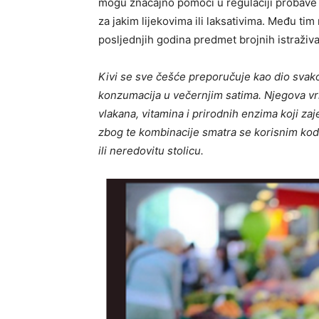
mogu značajno pomoći u regulaciji probave i
za jakim lijekovima ili laksativima. Među ti
posljednjih godina predmet brojnih istraživa
Kivi se sve češće preporučuje kao dio svak
konzumacija u večernjim satima. Njegova vr
vlakana, vitamina i prirodnih enzima koji z
zbog te kombinacije smatra se korisnim kod
ili neredovitu stolicu.