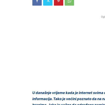
Ogl
U današnje vrijeme kada je internet svima 
informacija. Tako je većini poznato da na naš
hranimo. Jako je važno da određene namir