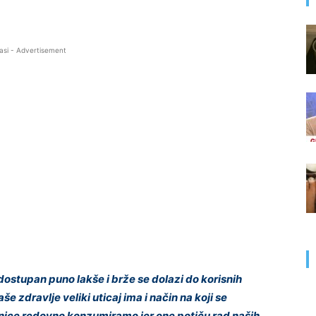
asi - Advertisement
dostupan puno lakše i brže se dolazi do korisnih
e zdravlje veliki uticaj ima i način na koji se
nice redovno konzumiramo jer one potiču rad naših