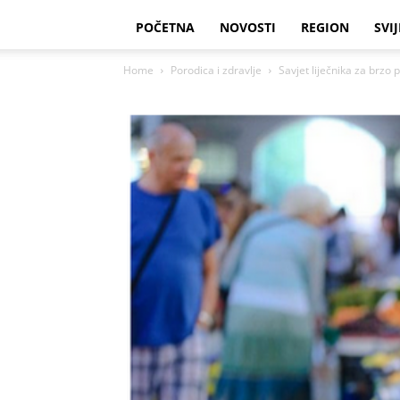
POČETNA
NOVOSTI
REGION
SVIJ
Home
Porodica i zdravlje
Savjet liječnika za brzo p