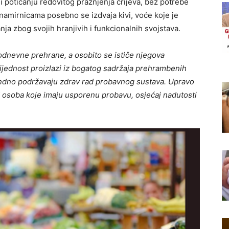
 poticanju redovitog pražnjenja crijeva, bez potrebe
m namirnicama posebno se izdvaja kivi, voće koje je
nja zbog svojih hranjivih i funkcionalnih svojstava.
odnevne prehrane, a osobito se ističe njegova
ijednost proizlazi iz bogatog sadržaja prehrambenih
ajedno podržavaju zdrav rad probavnog sustava. Upravo
 osoba koje imaju usporenu probavu, osjećaj nadutosti