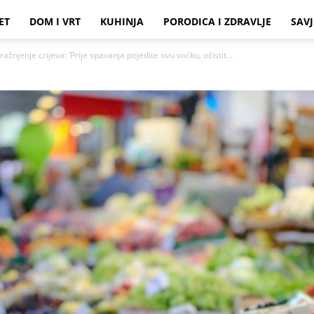
ET
DOM I VRT
KUHINJA
PORODICA I ZDRAVLJE
SAVJ
ražnjenje crijeva: ‘Prije spavanja pojedite ovu voćku, očistit...