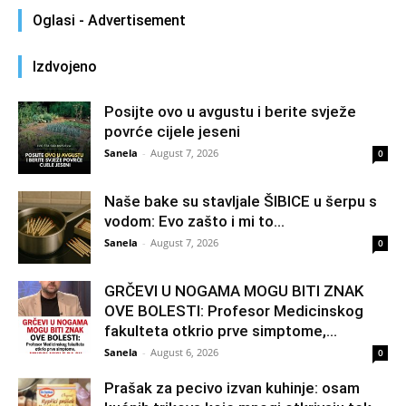
Oglasi - Advertisement
Izdvojeno
Posijte ovo u avgustu i berite svježe
povrće cijele jeseni
Sanela
-
August 7, 2026
0
Naše bake su stavljale ŠIBICE u šerpu s
vodom: Evo zašto i mi to...
Sanela
-
August 7, 2026
0
GRČEVI U NOGAMA MOGU BITI ZNAK
OVE BOLESTI: Profesor Medicinskog
fakulteta otkrio prve simptome,...
Sanela
-
August 6, 2026
0
Prašak za pecivo izvan kuhinje: osam