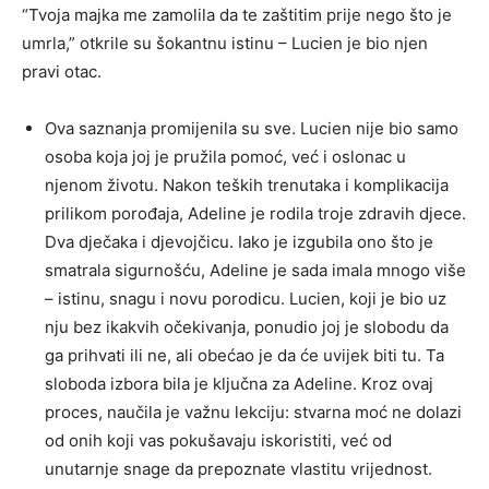
“Tvoja majka me zamolila da te zaštitim prije nego što je
umrla,” otkrile su šokantnu istinu – Lucien je bio njen
pravi otac.
Ova saznanja promijenila su sve. Lucien nije bio samo
osoba koja joj je pružila pomoć, već i oslonac u
njenom životu. Nakon teških trenutaka i komplikacija
prilikom porođaja, Adeline je rodila troje zdravih djece.
Dva dječaka i djevojčicu. Iako je izgubila ono što je
smatrala sigurnošću, Adeline je sada imala mnogo više
– istinu, snagu i novu porodicu. Lucien, koji je bio uz
nju bez ikakvih očekivanja, ponudio joj je slobodu da
ga prihvati ili ne, ali obećao je da će uvijek biti tu. Ta
sloboda izbora bila je ključna za Adeline. Kroz ovaj
proces, naučila je važnu lekciju: stvarna moć ne dolazi
od onih koji vas pokušavaju iskoristiti, već od
unutarnje snage da prepoznate vlastitu vrijednost.