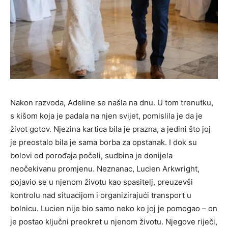
Nakon razvoda, Adeline se našla na dnu. U tom trenutku,
s kišom koja je padala na njen svijet, pomislila je da je
život gotov. Njezina kartica bila je prazna, a jedini što joj
je preostalo bila je sama borba za opstanak. I dok su
bolovi od porođaja počeli, sudbina je donijela
neočekivanu promjenu. Neznanac, Lucien Arkwright,
pojavio se u njenom životu kao spasitelj, preuzevši
kontrolu nad situacijom i organizirajući transport u
bolnicu. Lucien nije bio samo neko ko joj je pomogao – on
je postao ključni preokret u njenom životu. Njegove riječi,