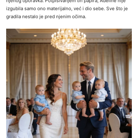
njenog oporavka. Potpisivanjem tih papira, Adeline nije
izgubila samo ono materijalno, već i dio sebe. Sve što je
gradila nestalo je pred njenim očima.