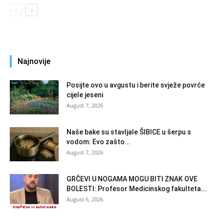
Najnovije
Posijte ovo u avgustu i berite svježe povrće
cijele jeseni
August 7, 2026
Naše bake su stavljale ŠIBICE u šerpu s
vodom: Evo zašto...
August 7, 2026
GRČEVI U NOGAMA MOGU BITI ZNAK OVE
BOLESTI: Profesor Medicinskog fakulteta...
August 6, 2026