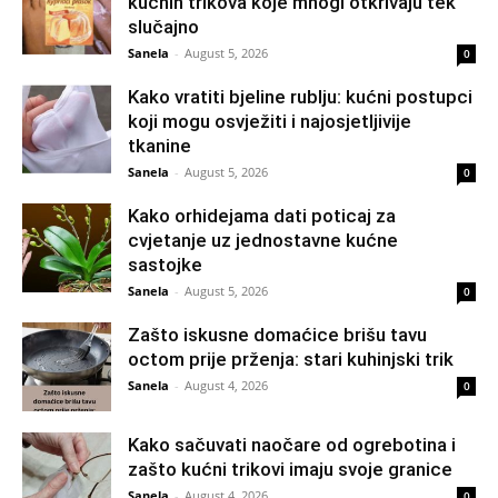
kućnih trikova koje mnogi otkrivaju tek
slučajno
Sanela
-
August 5, 2026
0
Kako vratiti bjeline rublju: kućni postupci
koji mogu osvježiti i najosjetljivije
tkanine
Sanela
-
August 5, 2026
0
Kako orhidejama dati poticaj za
cvjetanje uz jednostavne kućne
sastojke
Sanela
-
August 5, 2026
0
Zašto iskusne domaćice brišu tavu
octom prije prženja: stari kuhinjski trik
Sanela
-
August 4, 2026
0
Kako sačuvati naočare od ogrebotina i
zašto kućni trikovi imaju svoje granice
Sanela
-
August 4, 2026
0