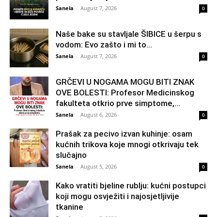
Sanela
-
August 7, 2026
0
Naše bake su stavljale ŠIBICE u šerpu s
vodom: Evo zašto i mi to...
Sanela
-
August 7, 2026
0
GRČEVI U NOGAMA MOGU BITI ZNAK
OVE BOLESTI: Profesor Medicinskog
fakulteta otkrio prve simptome,...
Sanela
-
August 6, 2026
0
Prašak za pecivo izvan kuhinje: osam
kućnih trikova koje mnogi otkrivaju tek
slučajno
Sanela
-
August 5, 2026
0
Kako vratiti bjeline rublju: kućni postupci
koji mogu osvježiti i najosjetljivije
tkanine