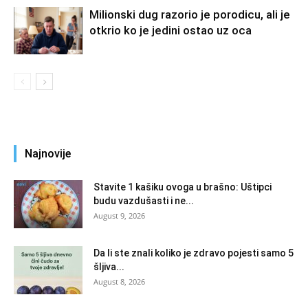
Milionski dug razorio je porodicu, ali je
otkrio ko je jedini ostao uz oca
Najnovije
Stavite 1 kašiku ovoga u brašno: Uštipci
budu vazdušasti i ne...
August 9, 2026
Da li ste znali koliko je zdravo pojesti samo 5
šljiva...
August 8, 2026