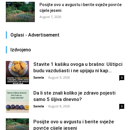
Posijte ovo u avgustu i berite svježe povrće
cijele jeseni
August 7, 2026
Oglasi - Advertisement
Izdvojeno
Stavite 1 kašiku ovoga u brašno: Uštipci
budu vazdušasti i ne upijaju ni kap...
Sanela
-
August 9, 2026
0
Da li ste znali koliko je zdravo pojesti
samo 5 šljiva dnevno?
Sanela
-
August 8, 2026
0
Posijte ovo u avgustu i berite svježe
povrće cijele jeseni