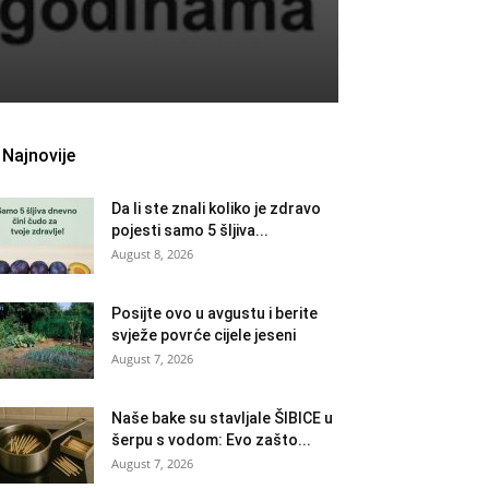
Najnovije
Da li ste znali koliko je zdravo
pojesti samo 5 šljiva...
August 8, 2026
Posijte ovo u avgustu i berite
svježe povrće cijele jeseni
August 7, 2026
Naše bake su stavljale ŠIBICE u
šerpu s vodom: Evo zašto...
August 7, 2026