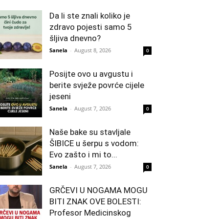
Da li ste znali koliko je
zdravo pojesti samo 5
šljiva dnevno?
Sanela
-
August 8, 2026
0
Posijte ovo u avgustu i
berite svježe povrće cijele
jeseni
Sanela
-
August 7, 2026
0
Naše bake su stavljale
ŠIBICE u šerpu s vodom:
Evo zašto i mi to...
Sanela
-
August 7, 2026
0
GRČEVI U NOGAMA MOGU
BITI ZNAK OVE BOLESTI:
Profesor Medicinskog