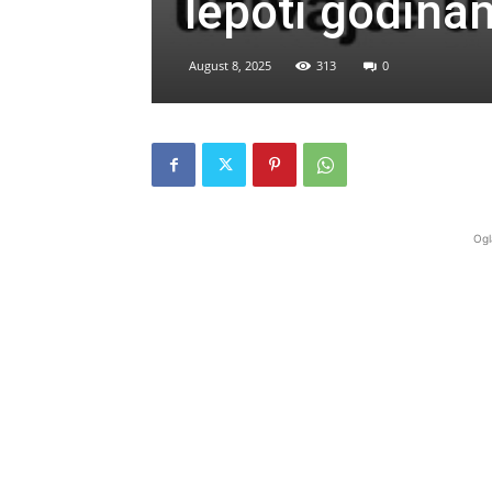
lepoti godina
August 8, 2025
313
0
Ogl