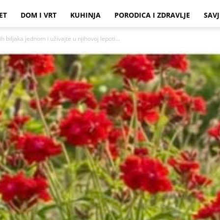
ET
DOM I VRT
KUHINJA
PORODICA I ZDRAVLJE
SAVJ
 biljaka jednom i uživajte u njihovoj lepoti...