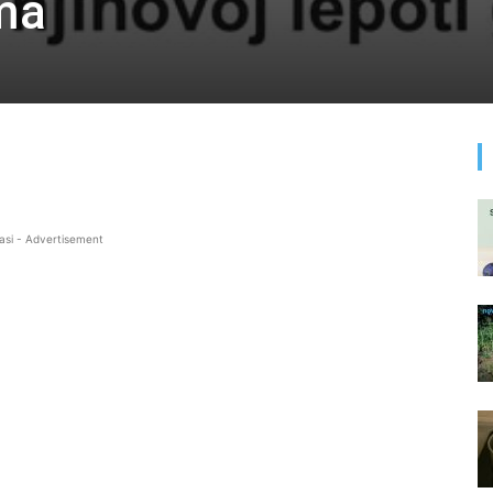
ma
asi - Advertisement