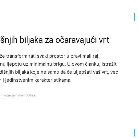
njih biljaka za očaravajući vrt
že transformirati svaki prostor u pravi mali raj.
u ljepotu uz minimalnu brigu. U ovom članku, istražit
šnjih biljaka koje ne samo da će uljepšati vaš vrt, već
 i jedinstvenim karakteristikama.
e nastavlja nakon oglasa