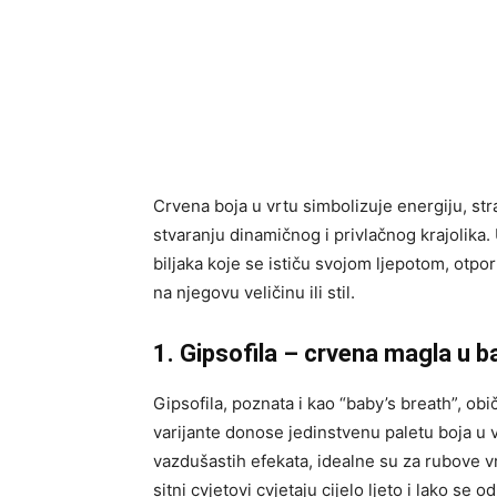
Crvena boja u vrtu simbolizuje energiju, stra
stvaranju dinamičnog i privlačnog krajolika.
biljaka koje se ističu svojom ljepotom, otpo
na njegovu veličinu ili stil.
1. Gipsofila – crvena magla u b
Gipsofila, poznata i kao “baby’s breath”, obi
varijante donose jedinstvenu paletu boja u v
vazdušastih efekata, idealne su za rubove vr
sitni cvjetovi cvjetaju cijelo ljeto i lako se 