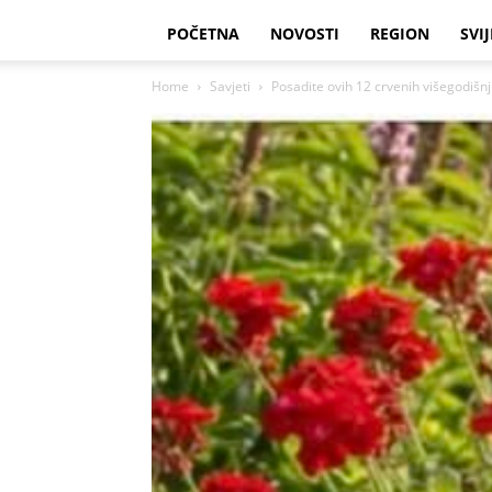
POČETNA
NOVOSTI
REGION
SVIJ
Home
Savjeti
Posadite ovih 12 crvenih višegodišnjih