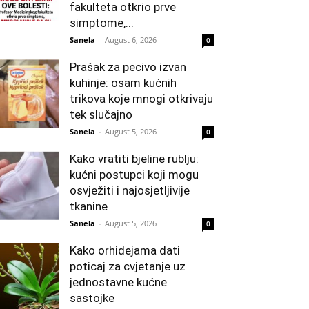
fakulteta otkrio prve
simptome,...
Sanela
-
August 6, 2026
0
Prašak za pecivo izvan
kuhinje: osam kućnih
trikova koje mnogi otkrivaju
tek slučajno
Sanela
-
August 5, 2026
0
Kako vratiti bjeline rublju:
kućni postupci koji mogu
osvježiti i najosjetljivije
tkanine
Sanela
-
August 5, 2026
0
Kako orhidejama dati
poticaj za cvjetanje uz
jednostavne kućne
sastojke