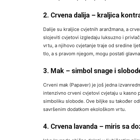
2. Crvena dalija – kraljica kont
Dalije su kraljice cvjetnih aranžmana, a crv
slojeviti cvjetovi izgledaju luksuzno i privl
vrtu, a njihovo cvjetanje traje od sredine lj
tlo, a s pravom njegom, mogu postati glavna 
3. Mak – simbol snage i slobod
Crveni mak (Papaver) je još jedna izvanredna
intenzivno crveni cvjetovi cvjetaju u kasno p
simboliku slobode. Ove biljke su također odl
savršenim dodatkom ekološkom vrtu.
4. Crvena lavanda – miris sa d