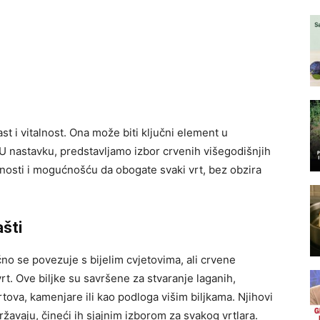
st i vitalnost. Ona može biti ključni element u
 U nastavku, predstavljamo izbor crvenih višegodišnjih
rnosti i mogućnošću da obogate svaki vrt, bez obzira
ašti
čno se povezuje s bijelim cvjetovima, ali crvene
rt. Ove biljke su savršene za stvaranje laganih,
tova, kamenjare ili kao podloga višim biljkama. Njihovi
održavaju, čineći ih sjajnim izborom za svakog vrtlara.