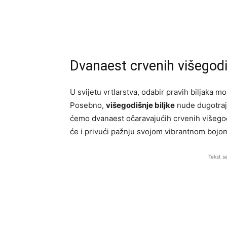
Dvanaest crvenih višegodiš
U svijetu vrtlarstva, odabir pravih biljaka mo
Posebno,
višegodišnje biljke
nude dugotrajn
ćemo dvanaest očaravajućih crvenih višegodi
će i privući pažnju svojom vibrantnom bojom
Tekst s