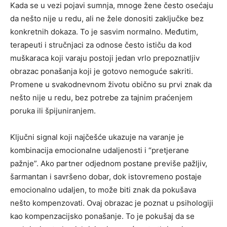
Kada se u vezi pojavi sumnja, mnoge žene često osećaju
da nešto nije u redu, ali ne žele donositi zaključke bez
konkretnih dokaza. To je sasvim normalno. Međutim,
terapeuti i stručnjaci za odnose često ističu da kod
muškaraca koji varaju postoji jedan vrlo prepoznatljiv
obrazac ponašanja koji je gotovo nemoguće sakriti.
Promene u svakodnevnom životu obično su prvi znak da
nešto nije u redu, bez potrebe za tajnim praćenjem
poruka ili špijuniranjem.
Ključni signal koji najčešće ukazuje na varanje je
kombinacija emocionalne udaljenosti i “pretjerane
pažnje”. Ako partner odjednom postane previše pažljiv,
šarmantan i savršeno dobar, dok istovremeno postaje
emocionalno udaljen, to može biti znak da pokušava
nešto kompenzovati. Ovaj obrazac je poznat u psihologiji
kao kompenzacijsko ponašanje. To je pokušaj da se