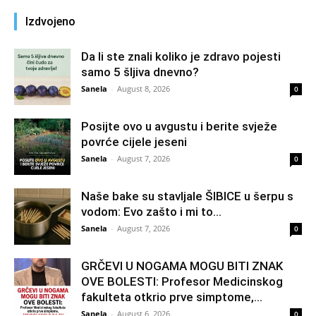
Izdvojeno
Da li ste znali koliko je zdravo pojesti
samo 5 šljiva dnevno?
Sanela
-
August 8, 2026
0
Posijte ovo u avgustu i berite svježe
povrće cijele jeseni
Sanela
-
August 7, 2026
0
Naše bake su stavljale ŠIBICE u šerpu s
vodom: Evo zašto i mi to...
Sanela
-
August 7, 2026
0
GRČEVI U NOGAMA MOGU BITI ZNAK
OVE BOLESTI: Profesor Medicinskog
fakulteta otkrio prve simptome,...
Sanela
-
August 6, 2026
0