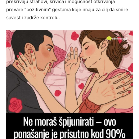
prekrivaju strahovi, krivica i mogućnost otkrivanja
prevare “pozitivnim” gestama koje imaju za cilj da smire
savest i zadrže kontrolu.