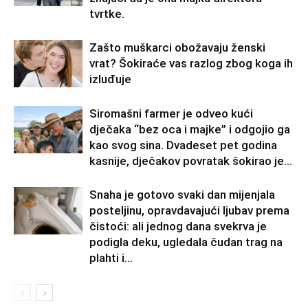
tvrtke.
Zašto muškarci obožavaju ženski
vrat? Šokiraće vas razlog zbog koga ih
izluđuje
Siromašni farmer je odveo kući
dječaka “bez oca i majke” i odgojio ga
kao svog sina. Dvadeset pet godina
kasnije, dječakov povratak šokirao je...
Snaha je gotovo svaki dan mijenjala
posteljinu, opravdavajući ljubav prema
čistoći: ali jednog dana svekrva je
podigla deku, ugledala čudan trag na
plahti i...