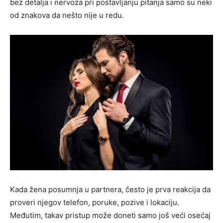
bez detalja i nervoza pri postavljanju pitanja samo su neki
od znakova da nešto nije u redu.
Kada žena posumnja u partnera, često je prva reakcija da
proveri njegov telefon, poruke, pozive i lokaciju.
Međutim, takav pristup može doneti samo još veći osećaj