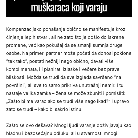
Kompenzacijsko ponašanje obično se manifestuje kroz
činjenje lepih stvari, ali ne zato što je došlo do iskrene
promene, već kao pokušaj da se smanji sumnja druge
osobe. Na primer, partner može početi da donosi poklone
“tek tako”, postati nežniji nego obično, davati više
komplimenata, ili planirati izlaske i večere bez prave
bliskosti. Možda se trudi da sve izgleda savršeno “na
površini”, ali sve to samo prikriva unutrašnji nemir. I tu
nastaje velika zamka – žena se može zbuniti i pomisliti:
„Zašto bi me varao ako se trudi više nego ikad?“ I upravo
zato se trudi – kako bi sakrio istinu.
Zašto se ovo dešava? Mnogi ljudi varanje doživljavaju kao
hladnu i bezosećajnu odluku, ali u stvarnosti mnogi