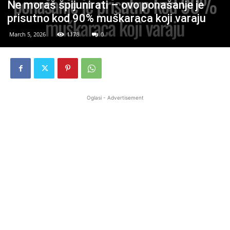
Ne moraš špijunirati – ovo ponašanje je
prisutno kod 90% muškaraca koji varaju
March 5, 2026
1178
0
Oglasi - Advertisement