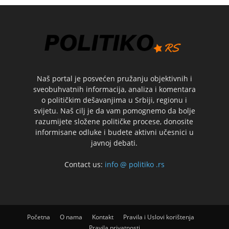
Naš portal je posvećen pružanju objektivnih i
sveobuhvatnih informacija, analiza i komentara
o političkim dešavanjima u Srbiji, regionu i
svijetu. Naš cilj je da vam pomognemo da bolje
razumijete složene političke procese, donosite
informisane odluke i budete aktivni učesnici u
javnoj debati.
Contact us:
info @ politiko .rs
Početna
O nama
Kontakt
Pravila i Uslovi korištenja
Pravila privatnosti