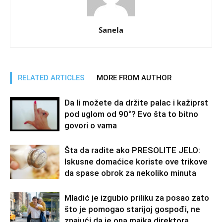
Sanela
RELATED ARTICLES
MORE FROM AUTHOR
Da li možete da držite palac i kažiprst
pod uglom od 90°? Evo šta to bitno
govori o vama
Šta da radite ako PRESOLITE JELO:
Iskusne domaćice koriste ove trikove
da spase obrok za nekoliko minuta
Mladić je izgubio priliku za posao zato
što je pomogao starijoj gospođi, ne
znajući da je ona majka direktora