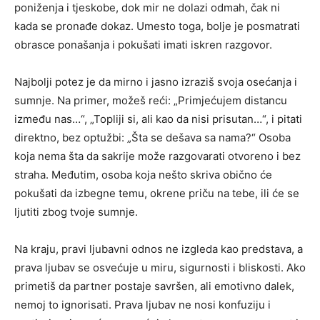
poniženja i tjeskobe, dok mir ne dolazi odmah, čak ni
kada se pronađe dokaz. Umesto toga, bolje je posmatrati
obrasce ponašanja i pokušati imati iskren razgovor.
Najbolji potez je da mirno i jasno izraziš svoja osećanja i
sumnje. Na primer, možeš reći: „Primjećujem distancu
između nas…“, „Topliji si, ali kao da nisi prisutan…“, i pitati
direktno, bez optužbi: „Šta se dešava sa nama?“ Osoba
koja nema šta da sakrije može razgovarati otvoreno i bez
straha. Međutim, osoba koja nešto skriva obično će
pokušati da izbegne temu, okrene priču na tebe, ili će se
ljutiti zbog tvoje sumnje.
Na kraju, pravi ljubavni odnos ne izgleda kao predstava, a
prava ljubav se osvećuje u miru, sigurnosti i bliskosti. Ako
primetiš da partner postaje savršen, ali emotivno dalek,
nemoj to ignorisati. Prava ljubav ne nosi konfuziju i