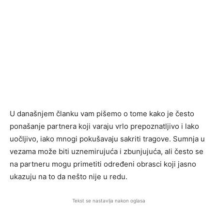
U današnjem članku vam pišemo o tome kako je često
ponašanje partnera koji varaju vrlo prepoznatljivo i lako
uočljivo, iako mnogi pokušavaju sakriti tragove. Sumnja u
vezama može biti uznemirujuća i zbunjujuća, ali često se
na partneru mogu primetiti određeni obrasci koji jasno
ukazuju na to da nešto nije u redu.
Tekst se nastavlja nakon oglasa