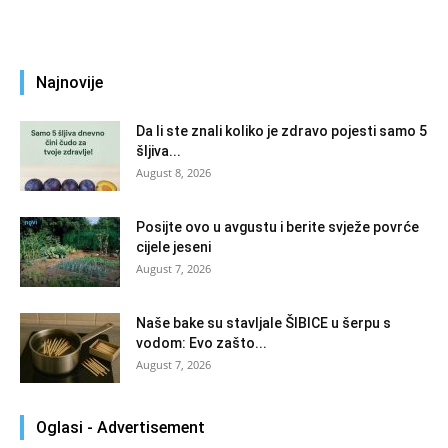
Najnovije
Da li ste znali koliko je zdravo pojesti samo 5
šljiva...
August 8, 2026
Posijte ovo u avgustu i berite svježe povrće
cijele jeseni
August 7, 2026
Naše bake su stavljale ŠIBICE u šerpu s
vodom: Evo zašto...
August 7, 2026
Oglasi - Advertisement