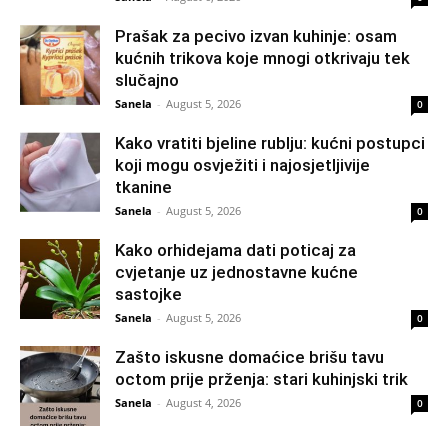
Prašak za pecivo izvan kuhinje: osam
kućnih trikova koje mnogi otkrivaju tek
slučajno
Sanela
-
August 5, 2026
0
Kako vratiti bjeline rublju: kućni postupci
koji mogu osvježiti i najosjetljivije
tkanine
Sanela
-
August 5, 2026
0
Kako orhidejama dati poticaj za
cvjetanje uz jednostavne kućne
sastojke
Sanela
-
August 5, 2026
0
Zašto iskusne domaćice brišu tavu
octom prije prženja: stari kuhinjski trik
Sanela
-
August 4, 2026
0