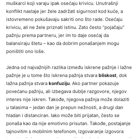
muškarci koji varaju ipak osećaju krivicu. Unutrašnji
konflikt nastaje jer žele zadržati sigurnost kod kuće, a
istovremeno pokušavaju sakriti ono što rade. Osećaju
krivicu, ali ne žele priznati istinu. Zato često “pojačaju”
pažnju prema partneru, jer im to daje osećaj da
balansiraju štetu – kao da dobrim ponašanjem mogu
poništiti ono loše.
Jedna od najvažnijih razlika između iskrene pažnje i lažne
pažnje je u tome što iskrena pažnja stvara
bliskost
, dok
lažna pažnja stvara
konfuziju
. Ako partner pokazuje
povećanu pažnju, ali izbegava dublje razgovore, njegov
interes nije iskren. Takođe, njegova pažnja može dolaziti
u talasima – jedan dan je prepun nežnosti, a drugi dan
hladan i distanciran. Iako može biti prijatan, često se
ponaša kao da nije emotivno prisutan. Takođe, postajanje
tajnovitim s mobilnim telefonom, izgovaranje izgovora