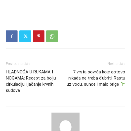
Previous article
Next article
HLADNOĆA U RUKAMA I
7 vrsta povrća koje gotovo
NOGAMA: Recept za bolju
nikada ne treba đubriti: Rastu
cirkulaciju i jačanje krvnih
uz vodu, sunce i malo brige
sudova