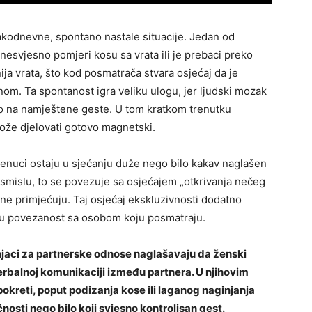
akodnevne, spontano nastale situacije. Jedan od
nesvjesno pomjeri kosu sa vrata ili je prebaci preko
ija vrata, što kod posmatrača stvara osjećaj da je
om. Ta spontanost igra veliku ulogu, jer ljudski mozak
o na namještene geste. U tom kratkom trenutku
 može djelovati gotovo magnetski.
renuci ostaju u sjećanju duže nego bilo kakav naglašen
m smislu, to se povezuje sa osjećajem „otkrivanja nečeg
i ne primjećuju. Taj osjećaj ekskluzivnosti dodatno
lju povezanost sa osobom koju posmatraju.
čnjaci za partnerske odnose naglašavaju da ženski
erbalnoj komunikaciji između partnera. U njihovim
okreti, poput podizanja kose ili laganog naginjanja
nosti nego bilo koji svjesno kontrolisan gest.