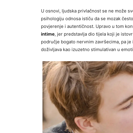
U osnovi, ljudska privlačnost se ne može sves
psihologiju odnosa ističu da se mozak često 
povjerenje i autentičnost. Upravo u tom ko
intime
, jer predstavlja dio tijela koji je isto
područje bogato nervnim završecima, pa je i
doživljava kao izuzetno stimulativan u emot