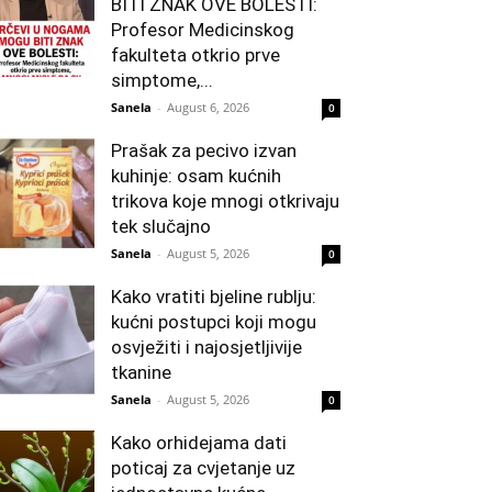
BITI ZNAK OVE BOLESTI:
Profesor Medicinskog
fakulteta otkrio prve
simptome,...
Sanela
-
August 6, 2026
0
Prašak za pecivo izvan
kuhinje: osam kućnih
trikova koje mnogi otkrivaju
tek slučajno
Sanela
-
August 5, 2026
0
Kako vratiti bjeline rublju:
kućni postupci koji mogu
osvježiti i najosjetljivije
tkanine
Sanela
-
August 5, 2026
0
Kako orhidejama dati
poticaj za cvjetanje uz