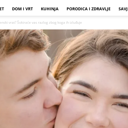
ET
DOM I VRT
KUHINJA
PORODICA I ZDRAVLJE
SAVJ
nski vrat? Šokiraće vas razlog zbog koga ih izluđuje