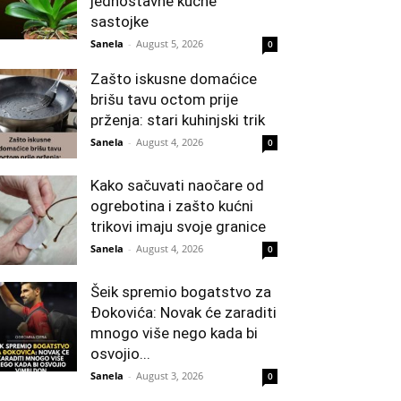
jednostavne kućne
sastojke
Sanela
-
August 5, 2026
0
Zašto iskusne domaćice
brišu tavu octom prije
prženja: stari kuhinjski trik
Sanela
-
August 4, 2026
0
Kako sačuvati naočare od
ogrebotina i zašto kućni
trikovi imaju svoje granice
Sanela
-
August 4, 2026
0
Šeik spremio bogatstvo za
Đokovića: Novak će zaraditi
mnogo više nego kada bi
osvojio...
Sanela
-
August 3, 2026
0