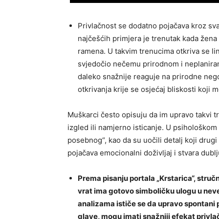
Privlačnost se dodatno pojačava kroz sv
najčešćih primjera je trenutak kada žena 
ramena. U takvim trenucima otkriva se lin
svjedočio nečemu prirodnom i neplaniran
daleko snažnije reaguje na prirodne neg
otkrivanja krije se osjećaj bliskosti koji
Muškarci često opisuju da im upravo takvi t
izgled ili namjerno isticanje. U psihološko
posebnog“, kao da su uočili detalj koji drug
pojačava emocionalni doživljaj i stvara dub
Prema pisanju portala „Krstarica“, stru
vrat ima gotovo simboličku ulogu u nev
analizama ističe se da upravo spontani p
glave, mogu imati snažniji efekat privlač