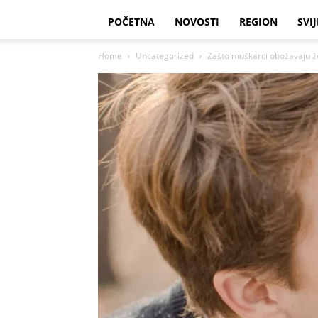
POČETNA
NOVOSTI
REGION
SVIJ
Home
Uncategorized
Zašto muškarci obožavaju že