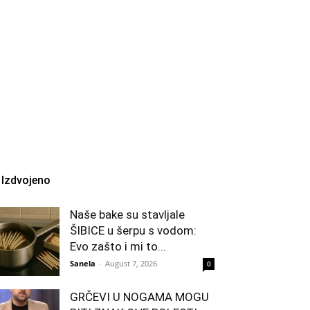
Izdvojeno
Naše bake su stavljale
ŠIBICE u šerpu s vodom:
Evo zašto i mi to...
Sanela
-
August 7, 2026
0
GRČEVI U NOGAMA MOGU