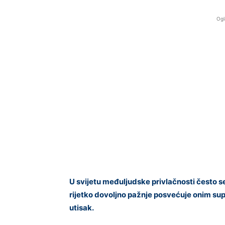
Ogl
U svijetu međuljudske privlačnosti često se
rijetko dovoljno pažnje posvećuje onim supti
utisak.