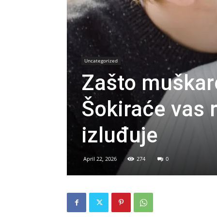
Uncategorized
Zašto muškarc
Šokiraće vas 
izluđuje
April 22, 2026
274
0