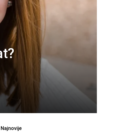
at?
Najnovije