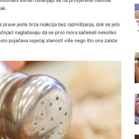
esionalni kuhari oslanjaju se na provjerene metode
ak.
i prave jeste brza reakcija bez razmišljanja, dok se jelo
tručnjaci naglašavaju da se prvo mora sačekati nekoliko
esto pojačava osjećaj slanosti više nego što ona zaista