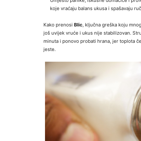
Umjesto panike, iskusne domaćice i prof
koje vraćaju balans ukusa i spašavaju ruč
Kako prenosi
Blic
, ključna greška koju mnog
još uvijek vruće i ukus nije stabilizovan. S
minuta i ponovo probati hrana, jer toplota č
jeste.