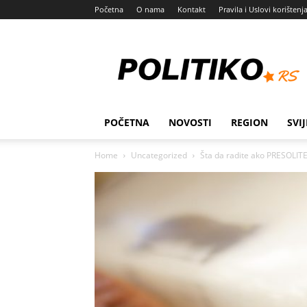
Početna
O nama
Kontakt
Pravila i Uslovi korištenj
Politiko
POČETNA
NOVOSTI
REGION
SVIJ
Home
Uncategorized
Šta da radite ako PRESOLITE 