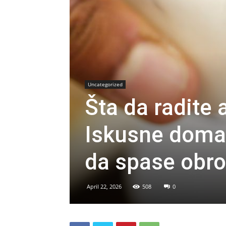
Uncategorized
Šta da radite
Iskusne domać
da spase obro
April 22, 2026
508
0