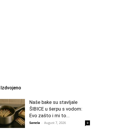
Izdvojeno
Naše bake su stavljale
ŠIBICE u šerpu s vodom:
Evo zašto i mi to...
Sanela
-
August 7, 2026
0