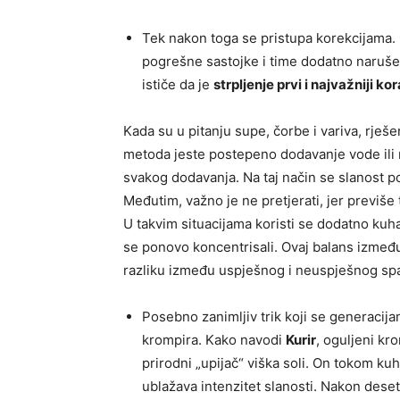
Tek nakon toga se pristupa korekcijama. 
pogrešne sastojke i time dodatno naruše
ističe da je
strpljenje prvi i najvažniji k
Kada su u pitanju supe, čorbe i variva, rješe
metoda jeste postepeno dodavanje vode ili 
svakog dodavanja. Na taj način se slanost 
Međutim, važno je ne pretjerati, jer previše 
U takvim situacijama koristi se dodatno kuha
se ponovo koncentrisali. Ovaj balans izmeđ
razliku između uspješnog i neuspješnog sp
Posebno zanimljiv trik koji se generacij
krompira. Kako navodi
Kurir
, oguljeni kr
prirodni „upijač“ viška soli. On tokom ku
ublažava intenzitet slanosti. Nakon dese