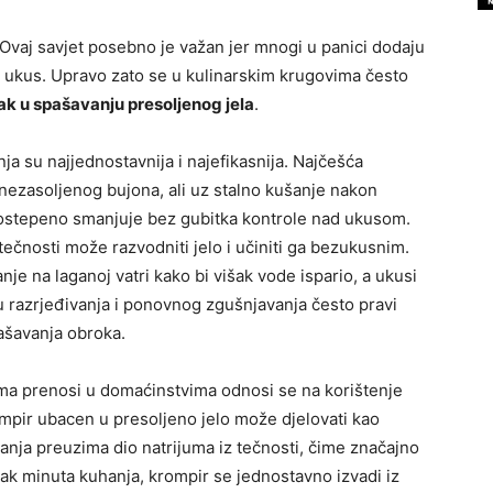
Ovaj savjet posebno je važan jer mnogi u panici dodaju
 ukus. Upravo zato se u kulinarskim krugovima često
orak u spašavanju presoljenog jela
.
nja su najjednostavnija i najefikasnija. Najčešća
nezasoljenog bujona, ali uz stalno kušanje nakon
postepeno smanjuje bez gubitka kontrole nad ukusom.
tečnosti može razvodniti jelo i učiniti ga bezukusnim.
nje na laganoj vatri kako bi višak vode ispario, a ukusi
u razrjeđivanja i ponovnog zgušnjavanja često pravi
ašavanja obroka.
ama prenosi u domaćinstvima odnosi se na korištenje
ompir ubacen u presoljeno jelo može djelovati kao
hanja preuzima dio natrijuma iz tečnosti, čime značajno
tak minuta kuhanja, krompir se jednostavno izvadi iz