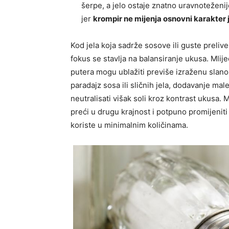
šerpe, a jelo ostaje znatno uravnoteženi
jer
krompir ne mijenja osnovni karakter 
Kod jela koja sadrže sosove ili guste prelive
fokus se stavlja na balansiranje ukusa. Mlij
putera mogu ublažiti previše izraženu slanos
paradajz sosa ili sličnih jela, dodavanje ma
neutralisati višak soli kroz kontrast ukusa. 
preći u drugu krajnost i potpuno promijeniti
koriste u minimalnim količinama.