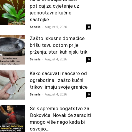
poticaj za cvjetanje uz
jednostavne kućne
sastojke
Sanela
-
August 5, 2026
0
Zašto iskusne domaćice
brišu tavu octom prije
prženja: stari kuhinjski trik
Sanela
-
August 4, 2026
0
Kako sačuvati naočare od
ogrebotina i zašto kućni
trikovi imaju svoje granice
Sanela
-
August 4, 2026
0
Šeik spremio bogatstvo za
Đokovića: Novak će zaraditi
mnogo više nego kada bi
osvojio...