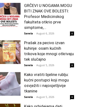
GRČEVI U NOGAMA MOGU
BITI ZNAK OVE BOLESTI:
Profesor Medicinskog
fakulteta otkrio prve
simptome,...
Sanela
-
August 6, 2026
0
Prašak za pecivo izvan
kuhinje: osam kućnih
trikova koje mnogi otkrivaju
tek slučajno
Sanela
-
August 5, 2026
0
Kako vratiti bjeline rublju:
kućni postupci koji mogu
osvježiti i najosjetljivije
tkanine
Sanela
-
August 5, 2026
0
Kako orhidejama dati