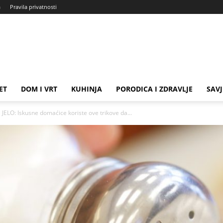
a
Pravila privatnosti
ET
DOM I VRT
KUHINJA
PORODICA I ZDRAVLJE
SAVJ
JELO: Iskusne domaćice koriste ove trikove da...