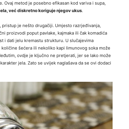
je. Ovaj metod je posebno efikasan kod variva i supa,
jela, već diskretno koriguje njegov ukus
.
, pristup je nešto drugačiji. Umjesto razrjeđivanja,
ečni proizvodi poput pavlake, kajmaka ili čak komadića
t i dati jelu kremastu strukturu. U slučajevima
le količine šećera ili nekoliko kapi limunovog soka može
Međutim, ovdje je ključno ne pretjerati, jer se lako može
 karakter jela. Zato se uvijek naglašava da se ovi dodaci