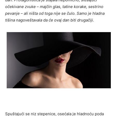
očekivane zvuke – majčin glas, tatine korake, sestrino
pevanje – ali ništa od toga nije se čulo. Samo je hladna
tišina nagoveštavala da će ovaj dan biti drugačiji.
Spuštajući se niz stepenice, osećala je hladnoću poda