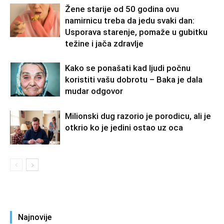
Žene starije od 50 godina ovu
namirnicu treba da jedu svaki dan:
Usporava starenje, pomaže u gubitku
težine i jača zdravlje
Kako se ponašati kad ljudi počnu
koristiti vašu dobrotu – Baka je dala
mudar odgovor
Milionski dug razorio je porodicu, ali je
otkrio ko je jedini ostao uz oca
Najnovije