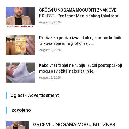
GRČEVI U NOGAMA MOGU BITI ZNAK OVE
BOLESTI: Profesor Medicinskog fakulteta...
August 6, 2026
Prašak za pecivo izvan kuhinje: osam kućnih
trikova koje mnogi otkrivaju...
August 5, 2026
Kako vratiti bjeline rublju: kućni postupci koji
mogu osvježiti i najosjetljivije...
August 5, 2026
Oglasi - Advertisement
Izdvojeno
GRČEVI U NOGAMA MOGU BITI ZNAK