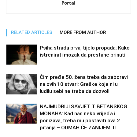
Portal
RELATED ARTICLES
MORE FROM AUTHOR
Psiha strada prva, tijelo propada: Kako
istrenirati mozak da prestane brinuti
Čim pređe 50. žena treba da zaboravi
na ovih 10 stvari: Greške koje ni u
ludilu sebi ne treba da dozvoli
NAJMUDRIJI SAVJET TIBETANSKOG
MONAHA: Kad nas neko vrijeđa i
ponižava, treba mu postaviti ova 2
pitanja – ODMAH ĆE ZANIJEMITI