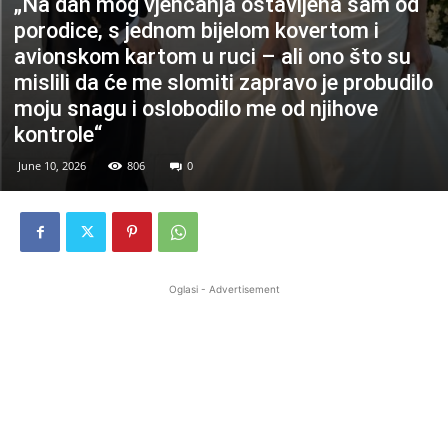
„Na dan mog vjenčanja ostavljena sam od
porodice, s jednom bijelom kovertom i
avionskom kartom u ruci – ali ono što su
mislili da će me slomiti zapravo je probudilo
moju snagu i oslobodilo me od njihove
kontrole“
June 10, 2026
806
0
Oglasi - Advertisement