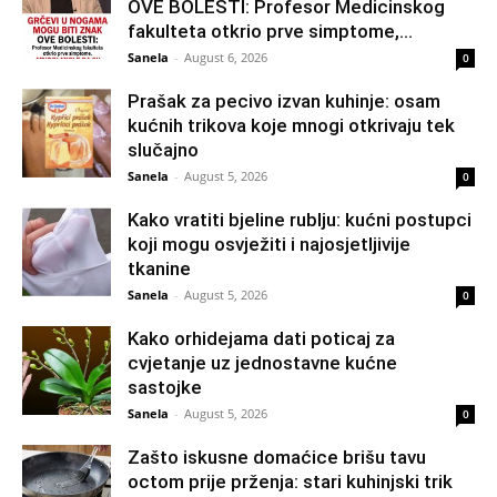
OVE BOLESTI: Profesor Medicinskog
fakulteta otkrio prve simptome,...
Sanela
-
August 6, 2026
0
Prašak za pecivo izvan kuhinje: osam
kućnih trikova koje mnogi otkrivaju tek
slučajno
Sanela
-
August 5, 2026
0
Kako vratiti bjeline rublju: kućni postupci
koji mogu osvježiti i najosjetljivije
tkanine
Sanela
-
August 5, 2026
0
Kako orhidejama dati poticaj za
cvjetanje uz jednostavne kućne
sastojke
Sanela
-
August 5, 2026
0
Zašto iskusne domaćice brišu tavu
octom prije prženja: stari kuhinjski trik