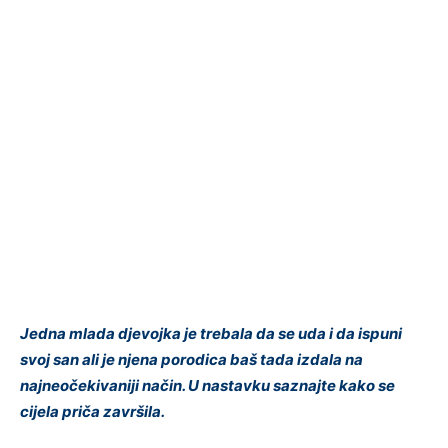
Jedna mlada djevojka je trebala da se uda i da ispuni
svoj san ali je njena porodica baš tada izdala na
najneočekivaniji način. U nastavku saznajte kako se
cijela priča završila.