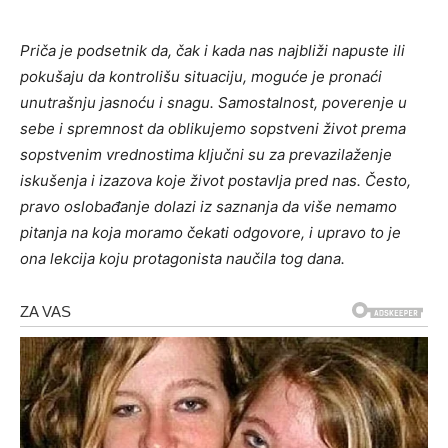
Priča je podsetnik da, čak i kada nas najbliži napuste ili
pokušaju da kontrolišu situaciju, moguće je pronaći
unutrašnju jasnoću i snagu. Samostalnost, poverenje u
sebe i spremnost da oblikujemo sopstveni život prema
sopstvenim vrednostima ključni su za prevazilaženje
iskušenja i izazova koje život postavlja pred nas. Često,
pravo oslobađanje dolazi iz saznanja da više nemamo
pitanja na koja moramo čekati odgovore, i upravo to je
ona lekcija koju protagonista naučila tog dana.