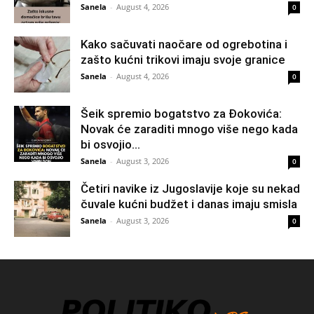
Sanela
-
August 4, 2026
0
Kako sačuvati naočare od ogrebotina i
zašto kućni trikovi imaju svoje granice
Sanela
-
August 4, 2026
0
Šeik spremio bogatstvo za Đokovića:
Novak će zaraditi mnogo više nego kada
bi osvojio...
Sanela
-
August 3, 2026
0
Četiri navike iz Jugoslavije koje su nekad
čuvale kućni budžet i danas imaju smisla
Sanela
-
August 3, 2026
0