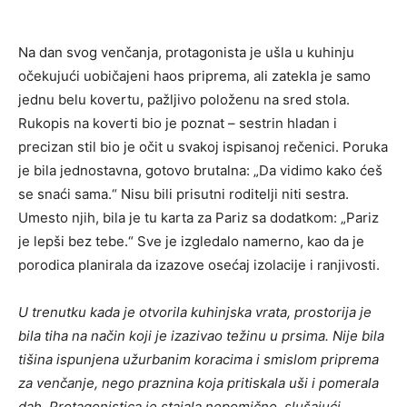
Na dan svog venčanja, protagonista je ušla u kuhinju
očekujući uobičajeni haos priprema, ali zatekla je samo
jednu belu kovertu, pažljivo položenu na sred stola.
Rukopis na koverti bio je poznat – sestrin hladan i
precizan stil bio je očit u svakoj ispisanoj rečenici. Poruka
je bila jednostavna, gotovo brutalna: „Da vidimo kako ćeš
se snaći sama.“ Nisu bili prisutni roditelji niti sestra.
Umesto njih, bila je tu karta za Pariz sa dodatkom: „Pariz
je lepši bez tebe.“ Sve je izgledalo namerno, kao da je
porodica planirala da izazove osećaj izolacije i ranjivosti.
U trenutku kada je otvorila kuhinjska vrata, prostorija je
bila tiha na način koji je izazivao težinu u prsima. Nije bila
tišina ispunjena užurbanim koracima i smislom priprema
za venčanje, nego praznina koja pritiskala uši i pomerala
dah. Protagonistica je stajala nepomično, slušajući