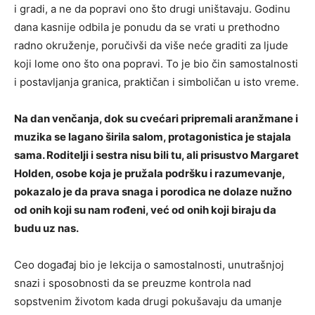
i gradi, a ne da popravi ono što drugi uništavaju. Godinu
dana kasnije odbila je ponudu da se vrati u prethodno
radno okruženje, poručivši da više neće graditi za ljude
koji lome ono što ona popravi. To je bio čin samostalnosti
i postavljanja granica, praktičan i simboličan u isto vreme.
Na dan venčanja, dok su cvećari pripremali aranžmane i
muzika se lagano širila salom, protagonistica je stajala
sama. Roditelji i sestra nisu bili tu, ali prisustvo Margaret
Holden, osobe koja je pružala podršku i razumevanje,
pokazalo je da prava snaga i porodica ne dolaze nužno
od onih koji su nam rođeni, već od onih koji biraju da
budu uz nas.
Ceo događaj bio je lekcija o samostalnosti, unutrašnjoj
snazi i sposobnosti da se preuzme kontrola nad
sopstvenim životom kada drugi pokušavaju da umanje