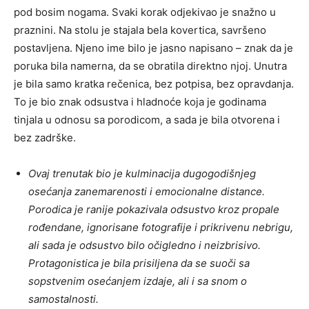
pod bosim nogama. Svaki korak odjekivao je snažno u
praznini. Na stolu je stajala bela kovertica, savršeno
postavljena. Njeno ime bilo je jasno napisano – znak da je
poruka bila namerna, da se obratila direktno njoj. Unutra
je bila samo kratka rečenica, bez potpisa, bez opravdanja.
To je bio znak odsustva i hladnoće koja je godinama
tinjala u odnosu sa porodicom, a sada je bila otvorena i
bez zadrške.
Ovaj trenutak bio je kulminacija dugogodišnjeg
osećanja zanemarenosti i emocionalne distance.
Porodica je ranije pokazivala odsustvo kroz propale
rođendane, ignorisane fotografije i prikrivenu nebrigu,
ali sada je odsustvo bilo očigledno i neizbrisivo.
Protagonistica je bila prisiljena da se suoči sa
sopstvenim osećanjem izdaje, ali i sa snom o
samostalnosti.