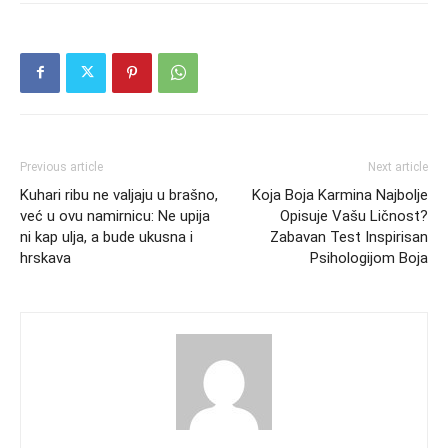
Previous article
Next article
Kuhari ribu ne valjaju u brašno,
Koja Boja Karmina Najbolje
već u ovu namirnicu: Ne upija
Opisuje Vašu Ličnost?
ni kap ulja, a bude ukusna i
Zabavan Test Inspirisan
hrskava
Psihologijom Boja