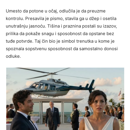
Umesto da potone u očaj, odlučila je da preuzme
kontrolu. Presavila je pismo, stavila ga u džep i osetila
unutrašnju jasnoću. Tišina i praznina postali su izazov,
prilika da pokaže snagu i sposobnost da opstane bez
tuđe potvrde. Taj čin bio je simbol trenutka u kome je
spoznala sopstvenu sposobnost da samostalno donosi
odluke.