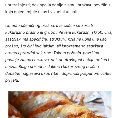
unutrašnjosti, dok spolja dobija zlatnu, hrskavu površinu
koja oplemenjuje ukus i vizuelni utisak.
Umesto pšeničnog brašna, sve češće se koristi
kukuruzno brašno ili grubo mleveni kukuruzni skrob. Ovaj
sastojak ima specifičnu strukturu koja ne upija ulje kao
brašno, što čini jelo lakšim, ali istovremeno zadržava
aromu i prirodni sok ribe. Tokom prženja, površina
postaje zlatna i hrskava, dok unutrašnjost ostaje nežna i
sočna. Blaga prirodna slatkoća kukuruznog brašna
dodatno naglašava ukus ribe i doprinosi potpunom užitku
pri jelu.