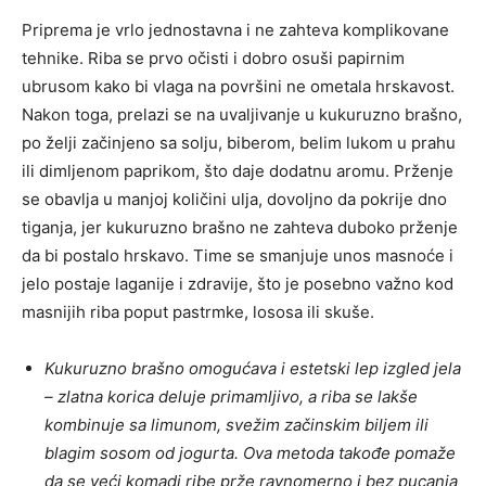
Priprema je vrlo jednostavna i ne zahteva komplikovane
tehnike. Riba se prvo očisti i dobro osuši papirnim
ubrusom kako bi vlaga na površini ne ometala hrskavost.
Nakon toga, prelazi se na uvaljivanje u kukuruzno brašno,
po želji začinjeno sa solju, biberom, belim lukom u prahu
ili dimljenom paprikom, što daje dodatnu aromu. Prženje
se obavlja u manjoj količini ulja, dovoljno da pokrije dno
tiganja, jer kukuruzno brašno ne zahteva duboko prženje
da bi postalo hrskavo. Time se smanjuje unos masnoće i
jelo postaje laganije i zdravije, što je posebno važno kod
masnijih riba poput pastrmke, lososa ili skuše.
Kukuruzno brašno omogućava i estetski lep izgled jela
– zlatna korica deluje primamljivo, a riba se lakše
kombinuje sa limunom, svežim začinskim biljem ili
blagim sosom od jogurta. Ova metoda takođe pomaže
da se veći komadi ribe prže ravnomerno i bez pucanja