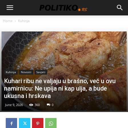
Home
Kuhinja
Kuhinja
Novosti
Savjeti
Kuhari ribu ne valjaju u brašno, već u ovu
namirnicu: Ne upija ni kap ulja, a bude
ukusna i hrskava
June 9, 2026
360
0