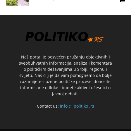
Naš portal je posvećen pružanju objektivnih i
sveobuhvatnih informacija, analiza i komentara
o političkim dešavanjima u Srbiji, regionu i
svijetu. Naš cilj je da vam pomognemo da bolje
razumijete složene političke procese, donosite
informisane odluke i budete aktivni učesnici u
javnoj debati.
Contact us:
info @ politiko .rs