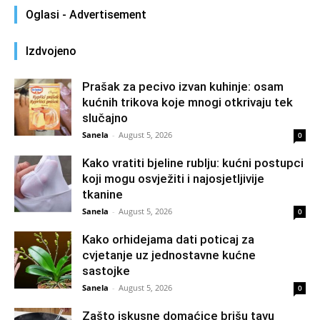
Oglasi - Advertisement
Izdvojeno
Prašak za pecivo izvan kuhinje: osam
kućnih trikova koje mnogi otkrivaju tek
slučajno
Sanela
-
August 5, 2026
0
Kako vratiti bjeline rublju: kućni postupci
koji mogu osvježiti i najosjetljivije
tkanine
Sanela
-
August 5, 2026
0
Kako orhidejama dati poticaj za
cvjetanje uz jednostavne kućne
sastojke
Sanela
-
August 5, 2026
0
Zašto iskusne domaćice brišu tavu