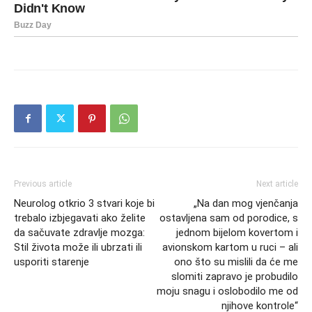
Previous article
Next article
Neurolog otkrio 3 stvari koje bi
„Na dan mog vjenčanja
trebalo izbjegavati ako želite
ostavljena sam od porodice, s
da sačuvate zdravlje mozga:
jednom bijelom kovertom i
Stil života može ili ubrzati ili
avionskom kartom u ruci – ali
usporiti starenje
ono što su mislili da će me
slomiti zapravo je probudilo
moju snagu i oslobodilo me od
njihove kontrole“