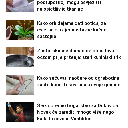
postupci koji mogu osvježiti i
najosjetljivije tkanine
Kako orhidejama dati poticaj za
cvjetanje uz jednostavne kućne
sastojke
Zašto iskusne domaćice brišu tavu
octom prije prženja: stari kuhinjski trik
Kako sačuvati naočare od ogrebotina i
zašto kućni trikovi imaju svoje granice
Šeik spremio bogatstvo za Đokovića:
Novak će zaraditi mnogo više nego
kada bi osvojio Vimbldon