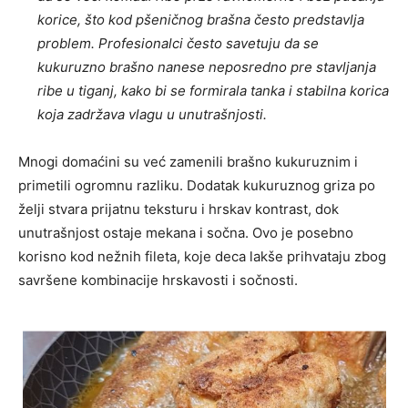
korice, što kod pšeničnog brašna često predstavlja
problem. Profesionalci često savetuju da se
kukuruzno brašno nanese neposredno pre stavljanja
ribe u tiganj, kako bi se formirala tanka i stabilna korica
koja zadržava vlagu u unutrašnjosti.
Mnogi domaćini su već zamenili brašno kukuruznim i
primetili ogromnu razliku. Dodatak kukuruznog griza po
želji stvara prijatnu teksturu i hrskav kontrast, dok
unutrašnjost ostaje mekana i sočna. Ovo je posebno
korisno kod nežnih fileta, koje deca lakše prihvataju zbog
savršene kombinacije hrskavosti i sočnosti.