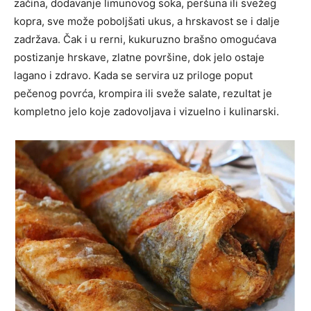
začina, dodavanje limunovog soka, peršuna ili svežeg
kopra, sve može poboljšati ukus, a hrskavost se i dalje
zadržava. Čak i u rerni, kukuruzno brašno omogućava
postizanje hrskave, zlatne površine, dok jelo ostaje
lagano i zdravo. Kada se servira uz priloge poput
pečenog povrća, krompira ili sveže salate, rezultat je
kompletno jelo koje zadovoljava i vizuelno i kulinarski.