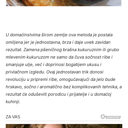
U domaćinstvima širom zemlje ova metoda je postala
omiljena jer je jednostavna, brza i daje uvek zavidan
rezultat. Zamena pšeničnog brašna kukuruznim ili grubo
mlevenim kukuruzom ne samo da čuva sočnost ribe i
smanjuje ulje, već i doprinosi bogatijem ukusu i
privlačnom izgledu. Ovaj jednostavan trik donosi
revoluciju u pripremi ribe, omogućavajući da jelo bude
hrskavo, sočno i aromatično bez komplikovanih tehnika, a
rezultat će oduševiti porodicu i prijatelje i u domaćoj
kuhinji.