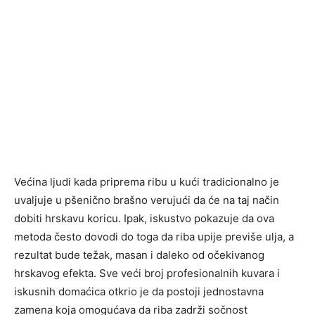
Većina ljudi kada priprema ribu u kući tradicionalno je
uvaljuje u pšenično brašno verujući da će na taj način
dobiti hrskavu koricu. Ipak, iskustvo pokazuje da ova
metoda često dovodi do toga da riba upije previše ulja, a
rezultat bude težak, masan i daleko od očekivanog
hrskavog efekta. Sve veći broj profesionalnih kuvara i
iskusnih domaćica otkrio je da postoji jednostavna
zamena koja omogućava da riba zadrži sočnost