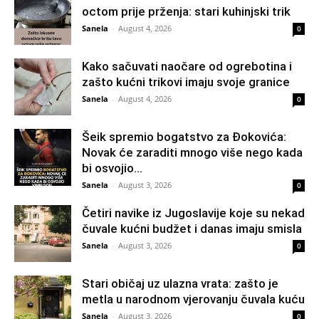
octom prije prženja: stari kuhinjski trik
Sanela
-
August 4, 2026
0
Kako sačuvati naočare od ogrebotina i
zašto kućni trikovi imaju svoje granice
Sanela
-
August 4, 2026
0
Šeik spremio bogatstvo za Đokovića:
Novak će zaraditi mnogo više nego kada
bi osvojio...
Sanela
-
August 3, 2026
0
Četiri navike iz Jugoslavije koje su nekad
čuvale kućni budžet i danas imaju smisla
Sanela
-
August 3, 2026
0
Stari običaj uz ulazna vrata: zašto je
metla u narodnom vjerovanju čuvala kuću
Sanela
-
August 3, 2026
0