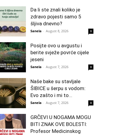
Da li ste znali koliko je
zdravo pojesti samo 5
šljiva dnevno?
Sanela
-
August 8, 2026
0
Posijte ovo u avgustu i
berite svježe povrće cijele
jeseni
Sanela
-
August 7, 2026
0
Naše bake su stavljale
ŠIBICE u šerpu s vodom:
Evo zašto i mi to...
Sanela
-
August 7, 2026
0
GRČEVI U NOGAMA MOGU
BITI ZNAK OVE BOLESTI:
Profesor Medicinskog