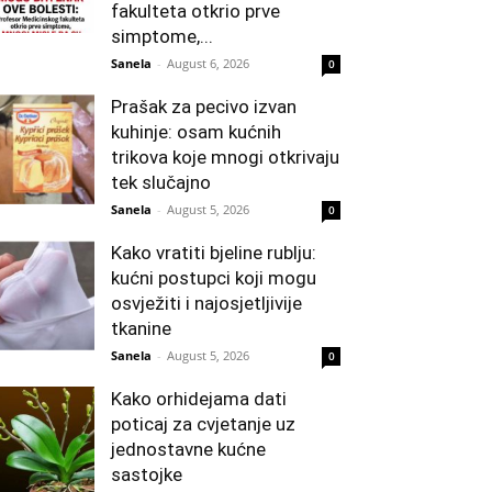
fakulteta otkrio prve
simptome,...
Sanela
-
August 6, 2026
0
Prašak za pecivo izvan
kuhinje: osam kućnih
trikova koje mnogi otkrivaju
tek slučajno
Sanela
-
August 5, 2026
0
Kako vratiti bjeline rublju:
kućni postupci koji mogu
osvježiti i najosjetljivije
tkanine
Sanela
-
August 5, 2026
0
Kako orhidejama dati
poticaj za cvjetanje uz
jednostavne kućne
sastojke