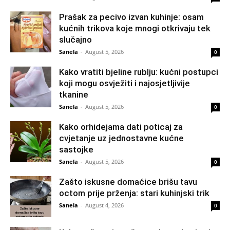
Prašak za pecivo izvan kuhinje: osam
kućnih trikova koje mnogi otkrivaju tek
slučajno
Sanela
-
August 5, 2026
0
Kako vratiti bjeline rublju: kućni postupci
koji mogu osvježiti i najosjetljivije
tkanine
Sanela
-
August 5, 2026
0
Kako orhidejama dati poticaj za
cvjetanje uz jednostavne kućne
sastojke
Sanela
-
August 5, 2026
0
Zašto iskusne domaćice brišu tavu
octom prije prženja: stari kuhinjski trik
Sanela
-
August 4, 2026
0