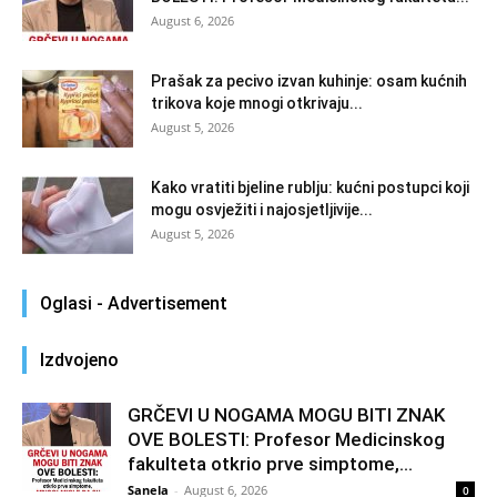
August 6, 2026
Prašak za pecivo izvan kuhinje: osam kućnih
trikova koje mnogi otkrivaju...
August 5, 2026
Kako vratiti bjeline rublju: kućni postupci koji
mogu osvježiti i najosjetljivije...
August 5, 2026
Oglasi - Advertisement
Izdvojeno
GRČEVI U NOGAMA MOGU BITI ZNAK
OVE BOLESTI: Profesor Medicinskog
fakulteta otkrio prve simptome,...
Sanela
-
August 6, 2026
0