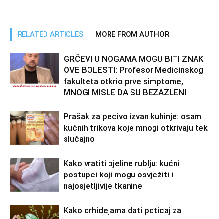
RELATED ARTICLES
MORE FROM AUTHOR
GRČEVI U NOGAMA MOGU BITI ZNAK
OVE BOLESTI: Profesor Medicinskog
fakulteta otkrio prve simptome,
MNOGI MISLE DA SU BEZAZLENI
Prašak za pecivo izvan kuhinje: osam
kućnih trikova koje mnogi otkrivaju tek
slučajno
Kako vratiti bjeline rublju: kućni
postupci koji mogu osvježiti i
najosjetljivije tkanine
Kako orhidejama dati poticaj za