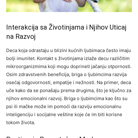
Interakcija sa Životinjama i Njihov Uticaj
na Razvoj
Deca koja odrastaju u blizini kućnih ljubimaca često imaju
bolji imunitet. Kontakt s životinjama izlaže decu različitim
mikroorganizmima koji mogu doprineti jačanju otpornosti.
Osim zdravstvenih beneficija, briga o ljubimcima razvija
osećaj odgovornosti, empatije i nežnosti.
Na primer, deca
uče kako da se ponašaju prema drugima, što je ključno za
njihov emocionalni razvoj. Briga o ljubimcima kao što su
psi ili mačke može im pomoći da razviju emocionalnu
inteligenciju i socijalne veštine koje će im biti korisne
tokom života.