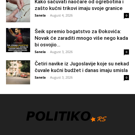
Kako sačuvati naočare od ogrebotina i
zašto kućni trikovi imaju svoje granice
Sanela
-
August 4, 2026
0
Šeik spremio bogatstvo za Đokovića:
Novak će zaraditi mnogo više nego kada
bi osvojio...
Sanela
-
August 3, 2026
0
Četiri navike iz Jugoslavije koje su nekad
čuvale kućni budžet i danas imaju smisla
Sanela
-
August 3, 2026
0