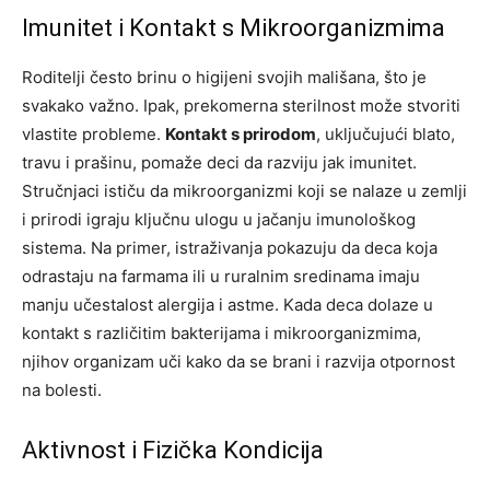
Imunitet i Kontakt s Mikroorganizmima
Roditelji često brinu o higijeni svojih mališana, što je
svakako važno. Ipak, prekomerna sterilnost može stvoriti
vlastite probleme.
Kontakt s prirodom
, uključujući blato,
travu i prašinu, pomaže deci da razviju jak imunitet.
Stručnjaci ističu da mikroorganizmi koji se nalaze u zemlji
i prirodi igraju ključnu ulogu u jačanju imunološkog
sistema. Na primer, istraživanja pokazuju da deca koja
odrastaju na farmama ili u ruralnim sredinama imaju
manju učestalost alergija i astme. Kada deca dolaze u
kontakt s različitim bakterijama i mikroorganizmima,
njihov organizam uči kako da se brani i razvija otpornost
na bolesti.
Aktivnost i Fizička Kondicija