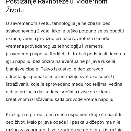
Postizanje Ravnoteže u Modernom
Životu
U savremenom svetu, tehnologija je neizbežni deo
svakodnevnog života. Iako je teško potpuno se osloboditi
ekrana, veoma je važno pronaći ravnotežu između
vremena provedenog uz tehnologiju i vremena
provedenog napolju. Roditelji bi trebali podsticati decu na
igru napolju, bez obzira na eventualne prljave ruke ili
blatnjave cipele.
Takvo iskustvo je deo zdravog
odrastanja i pomaže im da istražuju svet oko sebe. U
istraživanju koje je sprovedeno među roditeljima, većina
njih je priznala da su deca srećnija i više su sklona
kreativnom izražavanju kada provode vreme napolju.
Kroz igru u prirodi, deca stiču uspomene koje će pamtiti
ceo život. Malo prljave odeće ili peska u džepovima nije
razlog za zabrinutost, već znak da se dete igra i istražuje