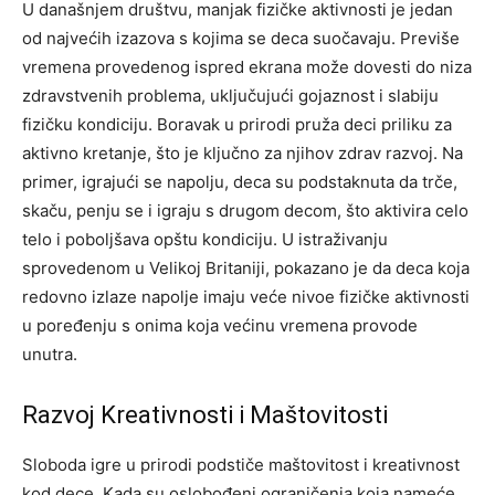
U današnjem društvu, manjak fizičke aktivnosti je jedan
od najvećih izazova s kojima se deca suočavaju. Previše
vremena provedenog ispred ekrana može dovesti do niza
zdravstvenih problema, uključujući gojaznost i slabiju
fizičku kondiciju. Boravak u prirodi pruža deci priliku za
aktivno kretanje, što je ključno za njihov zdrav razvoj. Na
primer, igrajući se napolju, deca su podstaknuta da trče,
skaču, penju se i igraju s drugom decom, što aktivira celo
telo i poboljšava opštu kondiciju. U istraživanju
sprovedenom u Velikoj Britaniji, pokazano je da deca koja
redovno izlaze napolje imaju veće nivoe fizičke aktivnosti
u poređenju s onima koja većinu vremena provode
unutra.
Razvoj Kreativnosti i Maštovitosti
Sloboda igre u prirodi podstiče maštovitost i kreativnost
kod dece. Kada su oslobođeni ograničenja koja nameće