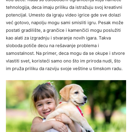
tehnologija, deca imaju priliku da istražuju svoj kreativni
potencijal. Umesto da igraju video igrice gde sve dolazi
već gotovo, napolju mogu sami smisliti igru.
Pesak može
postati gradilište, a grančice i kamenčići mogu poslužiti
kao alati za izgradnju i stvaranje novih igara. Takva
sloboda potiče decu na rešavanje problema i
samostalnost.
Na primer, deca mogu da se okupe i stvore
vlastiti svet, koristeći samo ono što im priroda nudi, što
im pruža priliku da razviju svoje veštine u timskom radu.