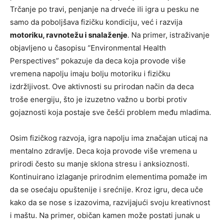
Trčanje po travi, penjanje na drveće ili igra u pesku ne
samo da poboljšava fizičku kondiciju, već i razvija
motoriku, ravnotežu i snalaženje
. Na primer, istraživanje
objavljeno u časopisu “Environmental Health
Perspectives” pokazuje da deca koja provode više
vremena napolju imaju bolju motoriku i fizičku
izdržljivost. Ove aktivnosti su prirodan način da deca
troše energiju, što je izuzetno važno u borbi protiv
gojaznosti koja postaje sve češći problem među mladima.
Osim fizičkog razvoja, igra napolju ima značajan uticaj na
mentalno zdravlje. Deca koja provode više vremena u
prirodi često su manje sklona stresu i anksioznosti.
Kontinuirano izlaganje prirodnim elementima pomaže im
da se osećaju opuštenije i srećnije. Kroz igru, deca uče
kako da se nose s izazovima, razvijajući svoju kreativnost
i maštu. Na primer, običan kamen može postati junak u