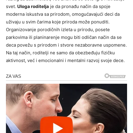
svet.
Uloga roditelja
je da pronađu način da spoje
moderna iskustva sa prirodom, omogućavajući deci da
uživaju u svim čarima koje priroda može ponuditi.
Organizovanje porodičnih izleta u prirodu, posete
parkovima ili planinarenje mogu biti odličan način da se
deca povežu s prirodom i stvore nezaboravne uspomene.
Na taj način, roditelji ne samo da obezbeđuju fizičku
aktivnost, već i emocionalni i mentalni razvoj svoje dece.