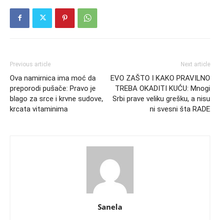
Previous article
Next article
Ova namirnica ima moć da
EVO ZAŠTO I KAKO PRAVILNO
preporodi pušače: Pravo je
TREBA OKADITI KUĆU: Mnogi
blago za srce i krvne sudove,
Srbi prave veliku grešku, a nisu
krcata vitaminima
ni svesni šta RADE
Sanela