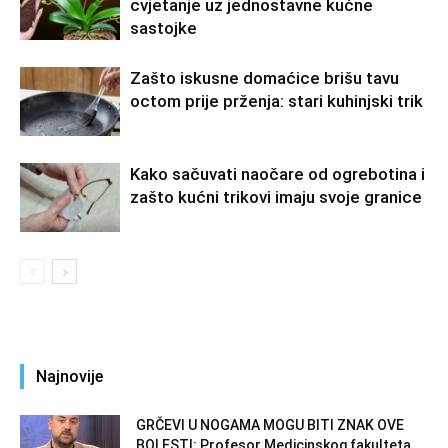
cvjetanje uz jednostavne kućne
sastojke
Zašto iskusne domaćice brišu tavu
octom prije prženja: stari kuhinjski trik
Kako sačuvati naočare od ogrebotina i
zašto kućni trikovi imaju svoje granice
Najnovije
GRČEVI U NOGAMA MOGU BITI ZNAK OVE
BOLESTI: Profesor Medicinskog fakulteta...