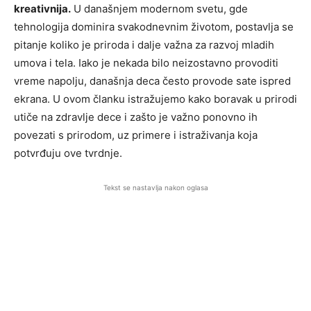
kreativnija.
U današnjem modernom svetu, gde
tehnologija dominira svakodnevnim životom, postavlja se
pitanje koliko je priroda i dalje važna za razvoj mladih
umova i tela. Iako je nekada bilo neizostavno provoditi
vreme napolju, današnja deca često provode sate ispred
ekrana. U ovom članku istražujemo kako boravak u prirodi
utiče na zdravlje dece i zašto je važno ponovno ih
povezati s prirodom, uz primere i istraživanja koja
potvrđuju ove tvrdnje.
Tekst se nastavlja nakon oglasa