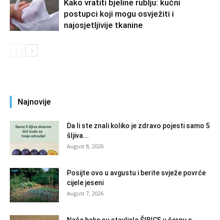
Kako vratiti bjeline rublju: kućni
postupci koji mogu osvježiti i
najosjetljivije tkanine
Najnovije
Da li ste znali koliko je zdravo pojesti samo 5
šljiva...
August 8, 2026
Posijte ovo u avgustu i berite svježe povrće
cijele jeseni
August 7, 2026