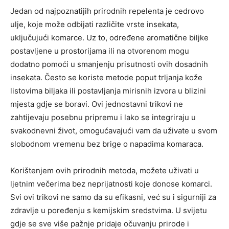
Jedan od najpoznatijih prirodnih repelenta je cedrovo
ulje, koje može odbijati različite vrste insekata,
uključujući komarce. Uz to, određene aromatične biljke
postavljene u prostorijama ili na otvorenom mogu
dodatno pomoći u smanjenju prisutnosti ovih dosadnih
insekata.
Često se koriste metode poput trljanja kože
listovima biljaka ili postavljanja mirisnih izvora u blizini
mjesta gdje se boravi. Ovi jednostavni trikovi ne
zahtijevaju posebnu pripremu i lako se integriraju u
svakodnevni život, omogućavajući vam da uživate u svom
slobodnom vremenu bez brige o napadima komaraca.
Korištenjem ovih prirodnih metoda, možete uživati u
ljetnim večerima bez neprijatnosti koje donose komarci.
Svi ovi trikovi ne samo da su efikasni, već su i sigurniji za
zdravlje u poređenju s kemijskim sredstvima. U svijetu
gdje se sve više pažnje pridaje očuvanju prirode i