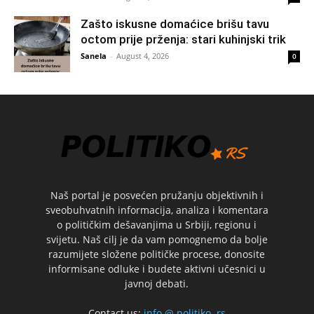
Zašto iskusne domaćice brišu tavu
octom prije prženja: stari kuhinjski trik
Sanela
-
August 4, 2026
0
Naš portal je posvećen pružanju objektivnih i
sveobuhvatnih informacija, analiza i komentara
o političkim dešavanjima u Srbiji, regionu i
svijetu. Naš cilj je da vam pomognemo da bolje
razumijete složene političke procese, donosite
informisane odluke i budete aktivni učesnici u
javnoj debati.
Contact us:
info @ politiko .rs