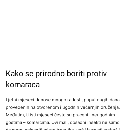
Kako se prirodno boriti protiv
komaraca
Ljetni mjeseci donose mnogo radosti, poput dugih dana
provedenih na otvorenom i ugodnih večernjih druženja.
Međutim, ti isti mjeseci često su praćeni i neugodnim
gostima – komarcima. Ovi mali, dosadni insekti ne samo
da mogu pokvariti mirne trenutke, već i izazvati svrbež i