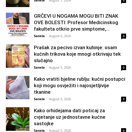
Sanela
-
August 7, 2026
0
GRČEVI U NOGAMA MOGU BITI ZNAK
OVE BOLESTI: Profesor Medicinskog
fakulteta otkrio prve simptome,...
Sanela
-
August 6, 2026
0
Prašak za pecivo izvan kuhinje: osam
kućnih trikova koje mnogi otkrivaju tek
slučajno
Sanela
-
August 5, 2026
0
Kako vratiti bjeline rublju: kućni postupci
koji mogu osvježiti i najosjetljivije
tkanine
Sanela
-
August 5, 2026
0
Kako orhidejama dati poticaj za
cvjetanje uz jednostavne kućne
sastojke
Sanela
-
August 5, 2026
0