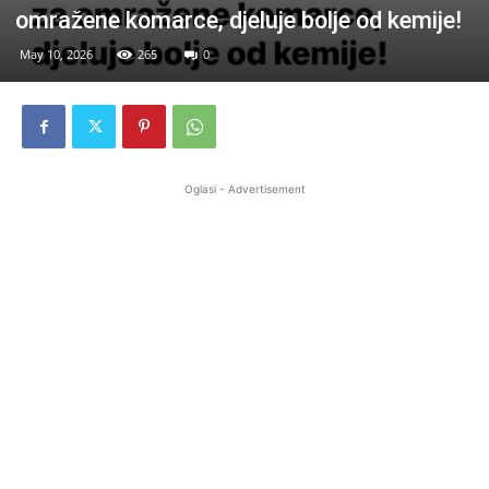
omražene komarce, djeluje bolje od kemije!
May 10, 2026
265
0
Oglasi - Advertisement