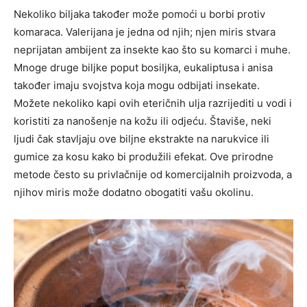
Nekoliko biljaka također može pomoći u borbi protiv
komaraca. Valerijana je jedna od njih; njen miris stvara
neprijatan ambijent za insekte kao što su komarci i muhe.
Mnoge druge biljke poput bosiljka, eukaliptusa i anisa
također imaju svojstva koja mogu odbijati insekate.
Možete nekoliko kapi ovih eteričnih ulja razrijediti u vodi i
koristiti za nanošenje na kožu ili odjeću. Štaviše, neki
ljudi čak stavljaju ove biljne ekstrakte na narukvice ili
gumice za kosu kako bi produžili efekat.
Ove prirodne
metode često su privlačnije od komercijalnih proizvoda, a
njihov miris može dodatno obogatiti vašu okolinu.