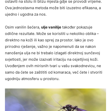
ostaviti na stolu ili blizu mjesta gdje se provodi vrijeme.
Ova jednostavna metoda može biti izuzetno efikasna, a
ujedno i ugodna za nos.
Osim vanilin šećera,
ulje vanilije
također pokazuje
odlične rezultate. Može se koristiti u nekoliko oblika –
direktno na koži ili kao sprej za prostor. Iako je ovo
prirodno rješenje, važno je napomenuti da se nakon
nanošenja ulja ne bi trebalo izlagati direktnoj sunčevoj
svjetlosti, jer može izazvati iritaciju na osjetljivoj koži.
Uvođenjem ovih mirisnih tvari u vašu svakodnevicu, ne
samo da ćete se zaštititi od komaraca, već ćete i stvoriti
ugodniju atmosferu u prostoru.