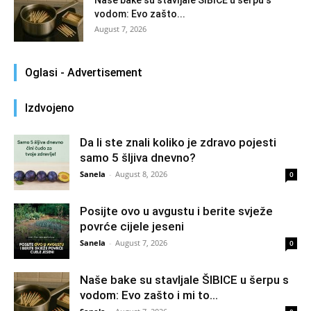
Naše bake su stavljale ŠIBICE u šerpu s
vodom: Evo zašto...
August 7, 2026
Oglasi - Advertisement
Izdvojeno
Da li ste znali koliko je zdravo pojesti
samo 5 šljiva dnevno?
Sanela
-
August 8, 2026
0
Posijte ovo u avgustu i berite svježe
povrće cijele jeseni
Sanela
-
August 7, 2026
0
Naše bake su stavljale ŠIBICE u šerpu s
vodom: Evo zašto i mi to...