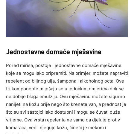
Jednostavne domaće mješavine
Pored mirisa, postoje i jednostavne domaće mješavine
koje se mogu lako pripremiti. Na primjer, možete napraviti
repelent od biljnog ulja, šampona i alkoholnog octa. Ove
tri komponente miješaju se u jednakim omjerima dok se
ne dobije blaga emulzija. Ovu mješavinu možete sigurno
nanijeti na kožu prije nego što krenete van, a prednost je
što su svi sastojci lako dostupni i mogu se čuvati duže
vrijeme. Ova vrsta repelenta ne samo da djeluje protiv
komaraca, već i njeguje kožu, čineći je mekom i