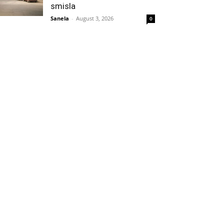
smisla
Sanela
-
August 3, 2026
0