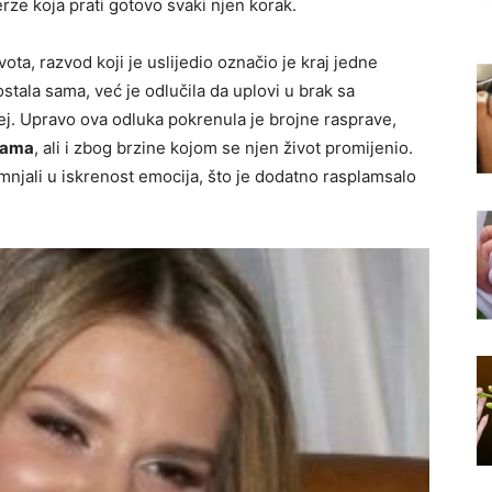
rze koja prati gotovo svaki njen korak.
ta, razvod koji je uslijedio označio je kraj jedne
stala sama, već je odlučila da uplovi u brak sa
ej. Upravo ova odluka pokrenula je brojne rasprave,
inama
, ali i zbog brzine kojom se njen život promijenio.
mnjali u iskrenost emocija, što je dodatno rasplamsalo