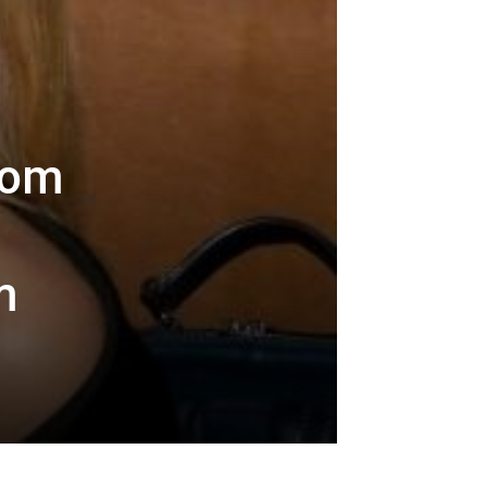
jom
m