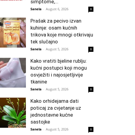
simptome,...
Sanela
-
August 6, 2026
0
Prašak za pecivo izvan
kuhinje: osam kućnih
trikova koje mnogi otkrivaju
tek slučajno
Sanela
-
August 5, 2026
0
Kako vratiti bjeline rublju:
kućni postupci koji mogu
osvježiti i najosjetljivije
tkanine
Sanela
-
August 5, 2026
0
Kako orhidejama dati
poticaj za cvjetanje uz
jednostavne kućne
sastojke
Sanela
-
August 5, 2026
0