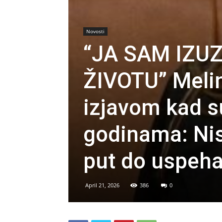
Novosti
“JA SAM IZU
ŽIVOTU” Meli
izjavom kad su
godinama: Ni
put do uspeh
April 21, 2026
386
0