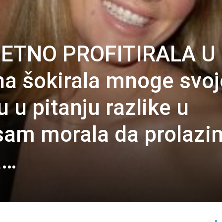
ZETNO PROFITIRALA U
na šokirala mnoge svo
 u pitanju razlike u
sam morala da prolazi
a…