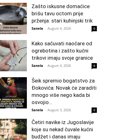
Zašto iskusne domaćice
brišu tavu octom prije
prženja: stari kuhinjski trik
Sanela
-
August 4, 2026
0
Kako sačuvati naočare od
ogrebotina i zašto kućni
trikovi imaju svoje granice
Sanela
-
August 4, 2026
0
Šeik spremio bogatstvo za
Đokovića: Novak će zaraditi
mnogo više nego kada bi
osvojio...
Sanela
-
August 3, 2026
0
Četiri navike iz Jugoslavije
koje su nekad čuvale kućni
budžet i danas imaju