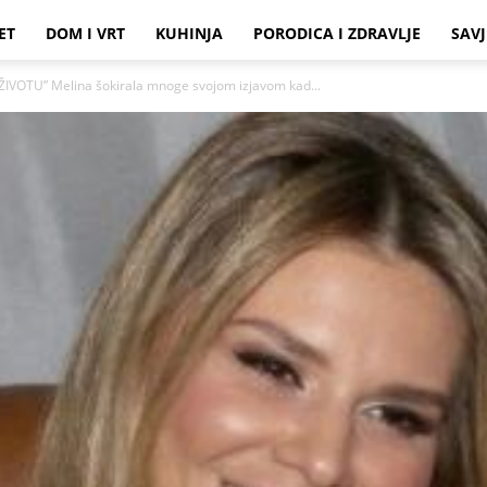
ET
DOM I VRT
KUHINJA
PORODICA I ZDRAVLJE
SAVJ
IVOTU” Melina šokirala mnoge svojom izjavom kad...