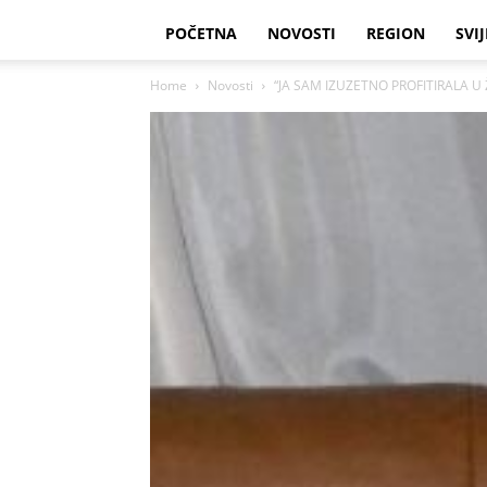
POČETNA
NOVOSTI
REGION
SVIJ
Home
Novosti
“JA SAM IZUZETNO PROFITIRALA U Ž