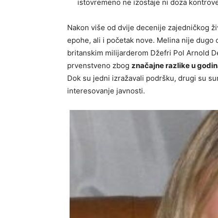
istovremeno ne izostaje ni doza kontrove
Nakon više od dvije decenije zajedničkog živo
epohe, ali i početak nove. Melina nije dugo o
britanskim milijarderom Džefri Pol Arnold D
prvenstveno zbog
značajne razlike u god
Dok su jedni izražavali podršku, drugi su su
interesovanje javnosti.