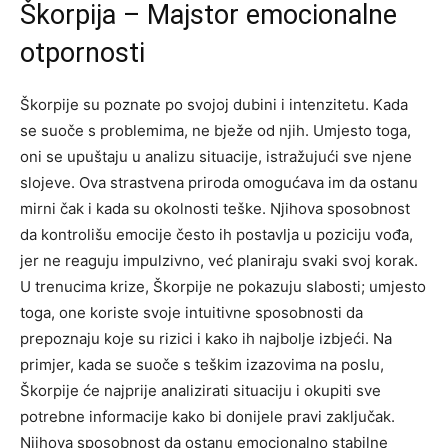
Škorpija – Majstor emocionalne
otpornosti
Škorpije su poznate po svojoj dubini i intenzitetu. Kada
se suoče s problemima, ne bježe od njih. Umjesto toga,
oni se upuštaju u analizu situacije, istražujući sve njene
slojeve. Ova strastvena priroda omogućava im da ostanu
mirni čak i kada su okolnosti teške. Njihova sposobnost
da kontrolišu emocije često ih postavlja u poziciju vođa,
jer ne reaguju impulzivno, već planiraju svaki svoj korak.
U trenucima krize, Škorpije ne pokazuju slabosti; umjesto
toga, one koriste svoje intuitivne sposobnosti da
prepoznaju koje su rizici i kako ih najbolje izbjeći. Na
primjer, kada se suoče s teškim izazovima na poslu,
Škorpije će najprije analizirati situaciju i okupiti sve
potrebne informacije kako bi donijele pravi zaključak.
Njihova sposobnost da ostanu emocionalno stabilne