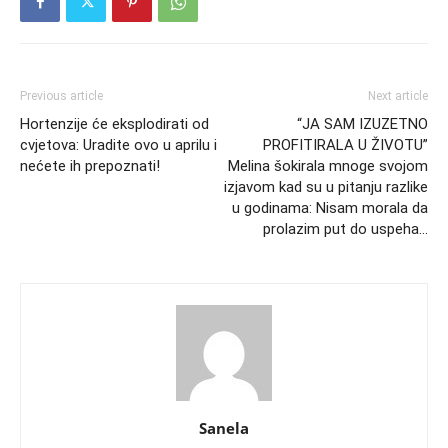
Previous article
Next article
Hortenzije će eksplodirati od
“JA SAM IZUZETNO
cvjetova: Uradite ovo u aprilu i
PROFITIRALA U ŽIVOTU”
nećete ih prepoznati!
Melina šokirala mnoge svojom
izjavom kad su u pitanju razlike
u godinama: Nisam morala da
prolazim put do uspeha…
Sanela