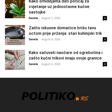
Kako orhidejama dati poticaj za
cvjetanje uz jednostavne kućne
sastojke
Sanela
-
August 5, 2026
0
Zašto iskusne domaćice brišu tavu
octom prije prženja: stari kuhinjski trik
Sanela
-
August 4, 2026
0
Kako sačuvati naočare od ogrebotina i
zašto kućni trikovi imaju svoje granice
Sanela
-
August 4, 2026
0