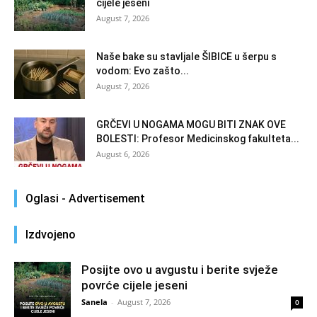
cijele jeseni
August 7, 2026
Naše bake su stavljale ŠIBICE u šerpu s
vodom: Evo zašto...
August 7, 2026
GRČEVI U NOGAMA MOGU BITI ZNAK OVE
BOLESTI: Profesor Medicinskog fakulteta...
August 6, 2026
Oglasi - Advertisement
Izdvojeno
Posijte ovo u avgustu i berite svježe
povrće cijele jeseni
Sanela
-
August 7, 2026
0