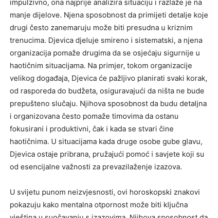
impulzivno, ona najprije analizira situaciju i razlaže je na
manje dijelove. Njena sposobnost da primijeti detalje koje
drugi često zanemaruju može biti presudna u kriznim
trenucima.
Djevica djeluje smireno i sistematski, a njena
organizacija pomaže drugima da se osjećaju sigurnije u
haotičnim situacijama.
Na primjer, tokom organizacije
velikog događaja, Djevica će pažljivo planirati svaki korak,
od rasporeda do budžeta, osiguravajući da ništa ne bude
prepušteno slučaju. Njihova sposobnost da budu detaljna
i organizovana često pomaže timovima da ostanu
fokusirani i produktivni, čak i kada se stvari čine
haotičnima.
U situacijama kada druge osobe gube glavu,
Djevica ostaje pribrana, pružajući pomoć i savjete koji su
od esencijalne važnosti za prevazilaženje izazova.
U svijetu punom neizvjesnosti, ovi horoskopski znakovi
pokazuju kako mentalna otpornost može biti ključna
vještina u suočavanju s izazovima. Njihova sposobnost da