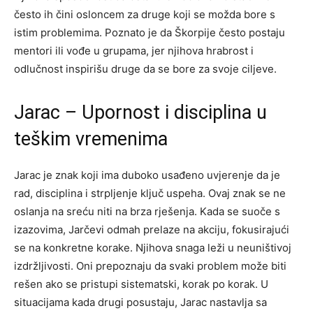
često ih čini osloncem za druge koji se možda bore s
istim problemima. Poznato je da Škorpije često postaju
mentori ili vođe u grupama, jer njihova hrabrost i
odlučnost inspirišu druge da se bore za svoje ciljeve.
Jarac – Upornost i disciplina u
teškim vremenima
Jarac je znak koji ima duboko usađeno uvjerenje da je
rad, disciplina i strpljenje ključ uspeha. Ovaj znak se ne
oslanja na sreću niti na brza rješenja. Kada se suoče s
izazovima, Jarčevi odmah prelaze na akciju, fokusirajući
se na konkretne korake. Njihova snaga leži u neuništivoj
izdržljivosti.
Oni prepoznaju da svaki problem može biti
rešen ako se pristupi sistematski, korak po korak. U
situacijama kada drugi posustaju, Jarac nastavlja sa