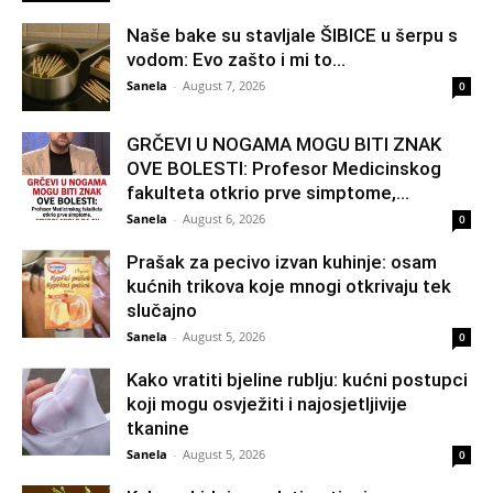
Naše bake su stavljale ŠIBICE u šerpu s
vodom: Evo zašto i mi to...
Sanela
-
August 7, 2026
0
GRČEVI U NOGAMA MOGU BITI ZNAK
OVE BOLESTI: Profesor Medicinskog
fakulteta otkrio prve simptome,...
Sanela
-
August 6, 2026
0
Prašak za pecivo izvan kuhinje: osam
kućnih trikova koje mnogi otkrivaju tek
slučajno
Sanela
-
August 5, 2026
0
Kako vratiti bjeline rublju: kućni postupci
koji mogu osvježiti i najosjetljivije
tkanine
Sanela
-
August 5, 2026
0