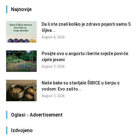
Najnovije
Da li ste znali koliko je zdravo pojesti samo 5
šljiva...
August 8, 2026
Posijte ovo u avgustu i berite svježe povrće
cijele jeseni
August 7, 2026
Naše bake su stavljale ŠIBICE u šerpu s
vodom: Evo zašto...
August 7, 2026
Oglasi - Advertisement
Izdvojeno