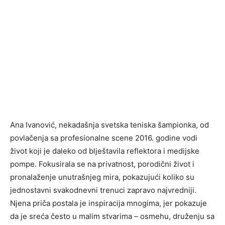
Ana Ivanović, nekadašnja svetska teniska šampionka, od
povlačenja sa profesionalne scene 2016. godine vodi
život koji je daleko od blještavila reflektora i medijske
pompe. Fokusirala se na privatnost, porodični život i
pronalaženje unutrašnjeg mira, pokazujući koliko su
jednostavni svakodnevni trenuci zapravo najvredniji.
Njena priča postala je inspiracija mnogima, jer pokazuje
da je sreća često u malim stvarima – osmehu, druženju sa