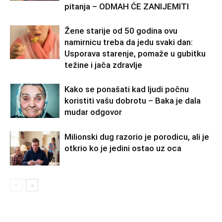
pitanja – ODMAH ĆE ZANIJEMITI
Žene starije od 50 godina ovu
namirnicu treba da jedu svaki dan:
Usporava starenje, pomaže u gubitku
težine i jača zdravlje
Kako se ponašati kad ljudi počnu
koristiti vašu dobrotu – Baka je dala
mudar odgovor
Milionski dug razorio je porodicu, ali je
otkrio ko je jedini ostao uz oca