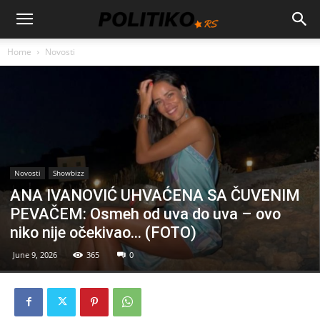
Home
Novosti
Novosti
Showbizz
ANA IVANOVIĆ UHVAĆENA SA ČUVENIM
PEVAČEM: Osmeh od uva do uva – ovo
niko nije očekivao… (FOTO)
June 9, 2026
365
0