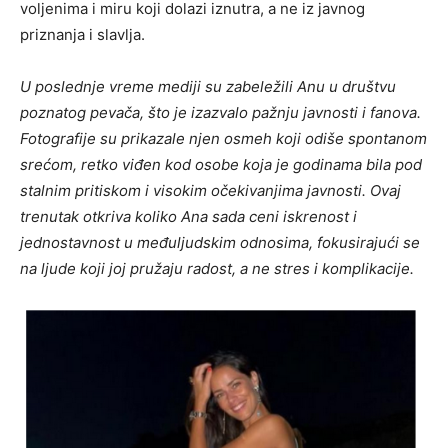
voljenima i miru koji dolazi iznutra, a ne iz javnog
priznanja i slavlja.
U poslednje vreme mediji su zabeležili Anu u društvu
poznatog pevača, što je izazvalo pažnju javnosti i fanova.
Fotografije su prikazale njen osmeh koji odiše spontanom
srećom, retko viđen kod osobe koja je godinama bila pod
stalnim pritiskom i visokim očekivanjima javnosti. Ovaj
trenutak otkriva koliko Ana sada ceni iskrenost i
jednostavnost u međuljudskim odnosima, fokusirajući se
na ljude koji joj pružaju radost, a ne stres i komplikacije.