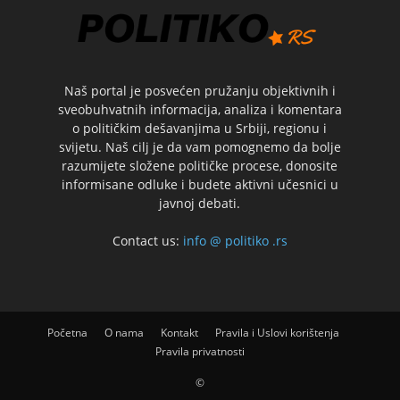
Naš portal je posvećen pružanju objektivnih i
sveobuhvatnih informacija, analiza i komentara
o političkim dešavanjima u Srbiji, regionu i
svijetu. Naš cilj je da vam pomognemo da bolje
razumijete složene političke procese, donosite
informisane odluke i budete aktivni učesnici u
javnoj debati.
Contact us:
info @ politiko .rs
Početna
O nama
Kontakt
Pravila i Uslovi korištenja
Pravila privatnosti
©