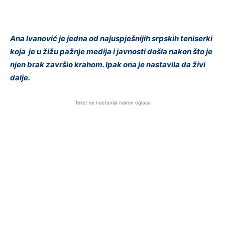
Ana Ivanović je jedna od najuspješnijih srpskih teniserki
koja je u žižu pažnje medija i javnosti došla nakon što je
njen brak završio krahom. Ipak ona je nastavila da živi
dalje.
Tekst se nastavlja nakon oglasa