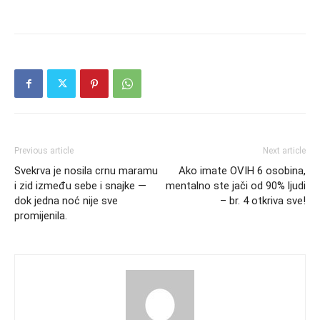
Previous article
Next article
Svekrva je nosila crnu maramu
Ako imate OVIH 6 osobina,
i zid između sebe i snajke —
mentalno ste jači od 90% ljudi
dok jedna noć nije sve
– br. 4 otkriva sve!
promijenila.