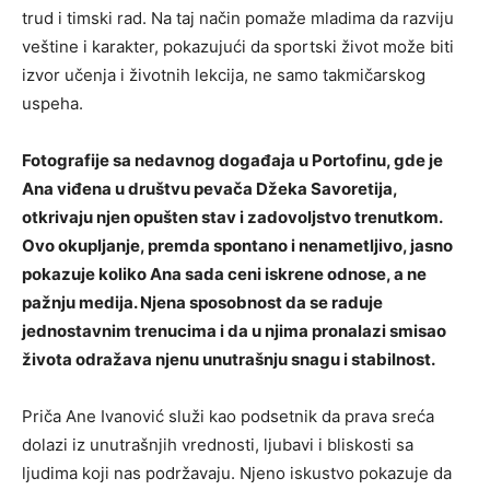
trud i timski rad. Na taj način pomaže mladima da razviju
veštine i karakter, pokazujući da sportski život može biti
izvor učenja i životnih lekcija, ne samo takmičarskog
uspeha.
Fotografije sa nedavnog događaja u Portofinu, gde je
Ana viđena u društvu pevača Džeka Savoretija,
otkrivaju njen opušten stav i zadovoljstvo trenutkom.
Ovo okupljanje, premda spontano i nenametljivo, jasno
pokazuje koliko Ana sada ceni iskrene odnose, a ne
pažnju medija. Njena sposobnost da se raduje
jednostavnim trenucima i da u njima pronalazi smisao
života odražava njenu unutrašnju snagu i stabilnost.
Priča Ane Ivanović služi kao podsetnik da prava sreća
dolazi iz unutrašnjih vrednosti, ljubavi i bliskosti sa
ljudima koji nas podržavaju. Njeno iskustvo pokazuje da