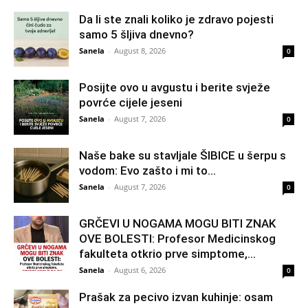
Da li ste znali koliko je zdravo pojesti
samo 5 šljiva dnevno?
Sanela
-
August 8, 2026
0
Posijte ovo u avgustu i berite svježe
povrće cijele jeseni
Sanela
-
August 7, 2026
0
Naše bake su stavljale ŠIBICE u šerpu s
vodom: Evo zašto i mi to...
Sanela
-
August 7, 2026
0
GRČEVI U NOGAMA MOGU BITI ZNAK
OVE BOLESTI: Profesor Medicinskog
fakulteta otkrio prve simptome,...
Sanela
-
August 6, 2026
0
Prašak za pecivo izvan kuhinje: osam