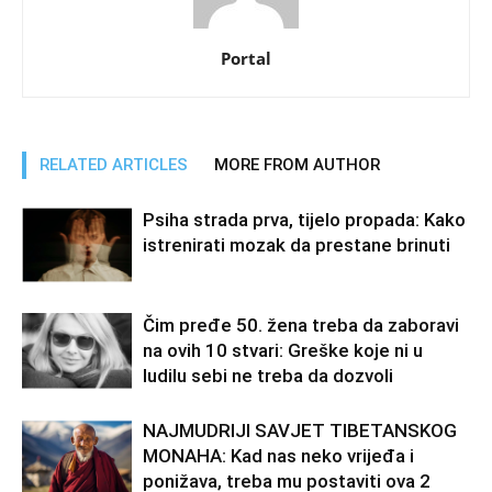
Portal
RELATED ARTICLES
MORE FROM AUTHOR
Psiha strada prva, tijelo propada: Kako
istrenirati mozak da prestane brinuti
Čim pređe 50. žena treba da zaboravi
na ovih 10 stvari: Greške koje ni u
ludilu sebi ne treba da dozvoli
NAJMUDRIJI SAVJET TIBETANSKOG
MONAHA: Kad nas neko vrijeđa i
ponižava, treba mu postaviti ova 2