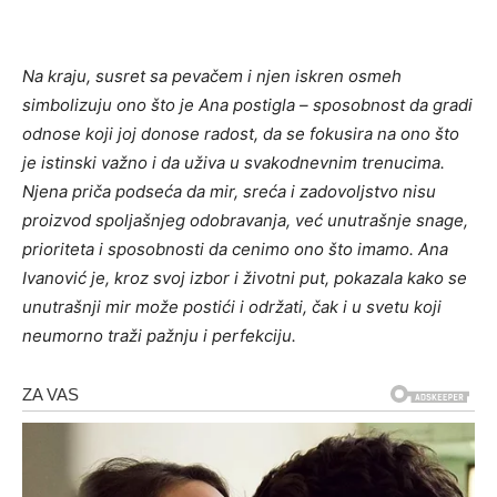
Na kraju, susret sa pevačem i njen iskren osmeh
simbolizuju ono što je Ana postigla – sposobnost da gradi
odnose koji joj donose radost, da se fokusira na ono što
je istinski važno i da uživa u svakodnevnim trenucima.
Njena priča podseća da mir, sreća i zadovoljstvo nisu
proizvod spoljašnjeg odobravanja, već unutrašnje snage,
prioriteta i sposobnosti da cenimo ono što imamo. Ana
Ivanović je, kroz svoj izbor i životni put, pokazala kako se
unutrašnji mir može postići i održati, čak i u svetu koji
neumorno traži pažnju i perfekciju.