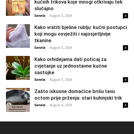
kućnih trikova koje mnogi otkrivaju tek
slučajno
Sanela
-
August 5, 2026
0
Kako vratiti bjeline rublju: kućni postupci
koji mogu osvježiti i najosjetljivije
tkanine
Sanela
-
August 5, 2026
0
Kako orhidejama dati poticaj za
cvjetanje uz jednostavne kućne
sastojke
Sanela
-
August 5, 2026
0
Zašto iskusne domaćice brišu tavu
octom prije prženja: stari kuhinjski trik
Sanela
-
August 4, 2026
0