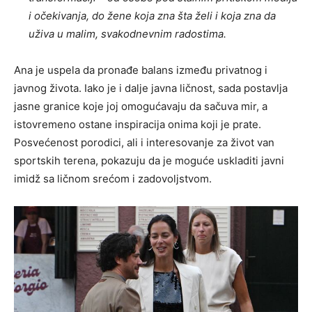
i očekivanja, do žene koja zna šta želi i koja zna da
uživa u malim, svakodnevnim radostima.
Ana je uspela da pronađe balans između privatnog i
javnog života. Iako je i dalje javna ličnost, sada postavlja
jasne granice koje joj omogućavaju da sačuva mir, a
istovremeno ostane inspiracija onima koji je prate.
Posvećenost porodici, ali i interesovanje za život van
sportskih terena, pokazuju da je moguće uskladiti javni
imidž sa ličnom srećom i zadovoljstvom.