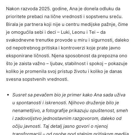
Nakon razvoda 2025. godine, Ana je donela odluku da
prioritete prebaci na lične vrednosti i sopstvenu sreću.
Birala je partnera koji nije u centru medijske pažnje, čime
je omogućila sebi i deci – Luki, Leonu i Tei – da
svakodnevne trenutke provode u miru i sigurnosti, daleko
od nepotrebnog pritiska i kontroverzi koje prate javno
eksponirane ličnosti. Njena sposobnost da prepozna ono
što je zaista važno – ljubav, stabilnost i spokoj – pokazuje
koliko je promenila svoj pristup životu i koliko je danas
svesna sopstvenih vrednosti.
Susret sa pevačem bio je primer kako Ana sada uživa
u spontanosti i iskrenosti. Njihovo druženje bilo je
nenametljivo, a fotografije prikazuju opuštenost, smeh
i zadovoljstvo jednostavnim razgovorom, daleko od
očiju javnosti. Taj detalj jasno govori o njenoj
transformaciji – od osobe pod stalnim pritiskom medija