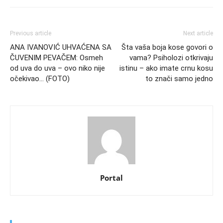
Previous article
Next article
ANA IVANOVIĆ UHVAĆENA SA
Šta vaša boja kose govori o
ČUVENIM PEVAČEM: Osmeh
vama? Psiholozi otkrivaju
od uva do uva – ovo niko nije
istinu – ako imate crnu kosu
očekivao… (FOTO)
to znači samo jedno
Portal