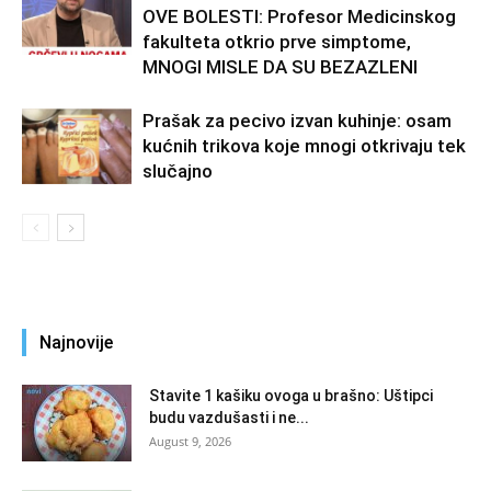
OVE BOLESTI: Profesor Medicinskog
fakulteta otkrio prve simptome,
MNOGI MISLE DA SU BEZAZLENI
Prašak za pecivo izvan kuhinje: osam
kućnih trikova koje mnogi otkrivaju tek
slučajno
Najnovije
Stavite 1 kašiku ovoga u brašno: Uštipci
budu vazdušasti i ne...
August 9, 2026