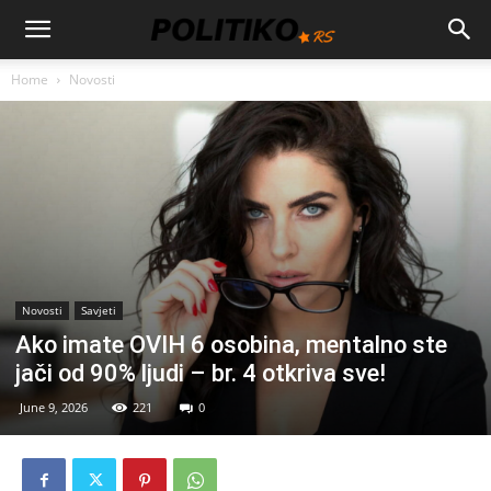
Home
Novosti
Novosti
Savjeti
Ako imate OVIH 6 osobina, mentalno ste
jači od 90% ljudi – br. 4 otkriva sve!
June 9, 2026
221
0