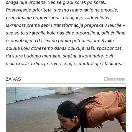
snaga nije urođena, već se gradi korak po korak.
Postavljanje prioriteta, svesno reagovanje na emocije,
preuzimanje odgovornosti, odlaganje zadovoljstva,
iskrenost prema sebi i transformacija prepreka u lekcije –
sve su to strategije koje nas čine otpornijima, odlučnijima
i sposobnijima da živimo punim potencijalom. Svaka
odluka koju donesemo danas oblikuje našu sposobnost
da sutra budemo mentalno snažni, a kontinuitet ovih
malih koraka ključ je trajne snage i unutrašnje stabilnosti.