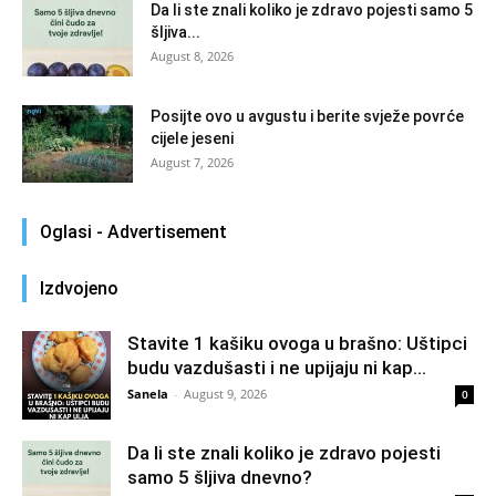
Da li ste znali koliko je zdravo pojesti samo 5
šljiva...
August 8, 2026
Posijte ovo u avgustu i berite svježe povrće
cijele jeseni
August 7, 2026
Oglasi - Advertisement
Izdvojeno
Stavite 1 kašiku ovoga u brašno: Uštipci
budu vazdušasti i ne upijaju ni kap...
Sanela
-
August 9, 2026
0
Da li ste znali koliko je zdravo pojesti
samo 5 šljiva dnevno?