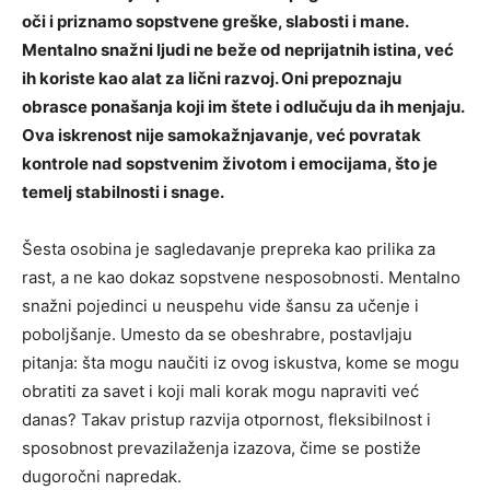
oči i priznamo sopstvene greške, slabosti i mane.
Mentalno snažni ljudi ne beže od neprijatnih istina, već
ih koriste kao alat za lični razvoj. Oni prepoznaju
obrasce ponašanja koji im štete i odlučuju da ih menjaju.
Ova iskrenost nije samokažnjavanje, već povratak
kontrole nad sopstvenim životom i emocijama, što je
temelj stabilnosti i snage.
Šesta osobina je sagledavanje prepreka kao prilika za
rast, a ne kao dokaz sopstvene nesposobnosti. Mentalno
snažni pojedinci u neuspehu vide šansu za učenje i
poboljšanje. Umesto da se obeshrabre, postavljaju
pitanja: šta mogu naučiti iz ovog iskustva, kome se mogu
obratiti za savet i koji mali korak mogu napraviti već
danas? Takav pristup razvija otpornost, fleksibilnost i
sposobnost prevazilaženja izazova, čime se postiže
dugoročni napredak.