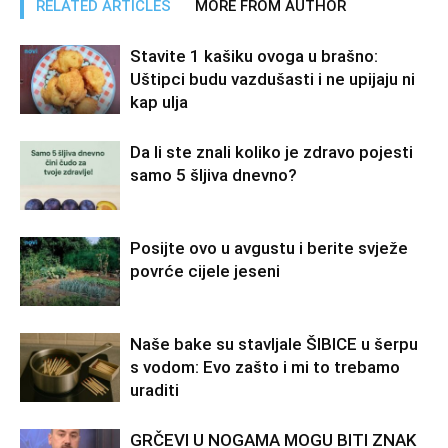
RELATED ARTICLES
MORE FROM AUTHOR
Stavite 1 kašiku ovoga u brašno:
Uštipci budu vazdušasti i ne upijaju ni
kap ulja
Da li ste znali koliko je zdravo pojesti
samo 5 šljiva dnevno?
Posijte ovo u avgustu i berite svježe
povrće cijele jeseni
Naše bake su stavljale ŠIBICE u šerpu
s vodom: Evo zašto i mi to trebamo
uraditi
GRČEVI U NOGAMA MOGU BITI ZNAK