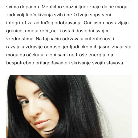
svima dopadnu. Mentalno snažni ljudi znaju da ne mogu
zadovoljiti očekivanja svih i ne žrtvuju sopstveni
integritet zarad tuđeg odobravanja. Oni jasno postavljaju
granice, umeju reći „ne“ i ostati dosledni svojim
vrednostima. Na taj način održavaju autentičnost i
razvijaju zdravije odnose, jer ljudi oko njih jasno znaju šta
mogu da očekuju, a oni sami ne troše energiju na
bespotrebno prilagođavanje i skrivanje svojih stavova.