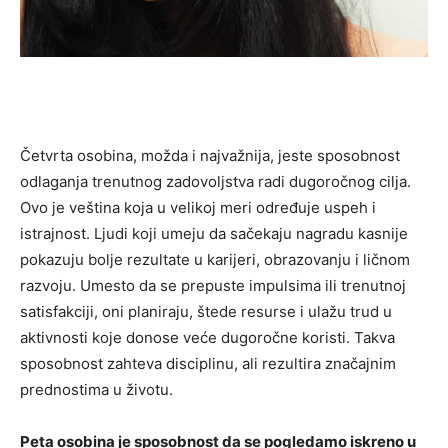
Četvrta osobina, možda i najvažnija, jeste sposobnost
odlaganja trenutnog zadovoljstva radi dugoročnog cilja.
Ovo je veština koja u velikoj meri određuje uspeh i
istrajnost. Ljudi koji umeju da sačekaju nagradu kasnije
pokazuju bolje rezultate u karijeri, obrazovanju i ličnom
razvoju. Umesto da se prepuste impulsima ili trenutnoj
satisfakciji, oni planiraju, štede resurse i ulažu trud u
aktivnosti koje donose veće dugoročne koristi. Takva
sposobnost zahteva disciplinu, ali rezultira značajnim
prednostima u životu.
Peta osobina je sposobnost da se pogledamo iskreno u