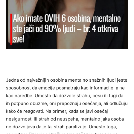
Jedna od najvažnijih osobina mentalno snažnih ljudi jeste
sposobnost da emocije posmatraju kao informacije, a ne
kao naredbe. Umesto da dozvole strahu, besu ili tugi da
ih potpuno obuzme, oni prepoznaju osećanja, ali odlučuju
kako će reagovati. Na primer, kada se javi osećaj
nesigurnosti ili strah od neuspeha, mentalno jaka osoba
ne dozvoljava da je taj strah paralizuje. Umesto toga,