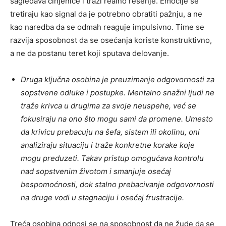
sagledava činjenice i traži realno rešenje. Emocije se
tretiraju kao signal da je potrebno obratiti pažnju, a ne
kao naredba da se odmah reaguje impulsivno. Time se
razvija sposobnost da se osećanja koriste konstruktivno,
a ne da postanu teret koji sputava delovanje.
Druga ključna osobina je preuzimanje odgovornosti za
sopstvene odluke i postupke. Mentalno snažni ljudi ne
traže krivca u drugima za svoje neuspehe, već se
fokusiraju na ono što mogu sami da promene. Umesto
da krivicu prebacuju na šefa, sistem ili okolinu, oni
analiziraju situaciju i traže konkretne korake koje
mogu preduzeti. Takav pristup omogućava kontrolu
nad sopstvenim životom i smanjuje osećaj
bespomoćnosti, dok stalno prebacivanje odgovornosti
na druge vodi u stagnaciju i osećaj frustracije.
Treća osobina odnosi se na sposobnost da ne žude da se