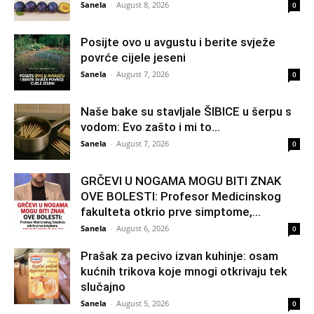
Sanela
-
August 8, 2026
0
Posijte ovo u avgustu i berite svježe
povrće cijele jeseni
Sanela
-
August 7, 2026
0
Naše bake su stavljale ŠIBICE u šerpu s
vodom: Evo zašto i mi to...
Sanela
-
August 7, 2026
0
GRČEVI U NOGAMA MOGU BITI ZNAK
OVE BOLESTI: Profesor Medicinskog
fakulteta otkrio prve simptome,...
Sanela
-
August 6, 2026
0
Prašak za pecivo izvan kuhinje: osam
kućnih trikova koje mnogi otkrivaju tek
slučajno
Sanela
-
August 5, 2026
0