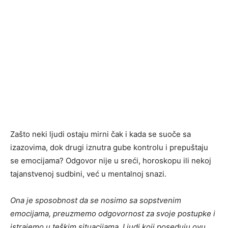
Zašto neki ljudi ostaju mirni čak i kada se suoče sa
izazovima, dok drugi iznutra gube kontrolu i prepuštaju
se emocijama? Odgovor nije u sreći, horoskopu ili nekoj
tajanstvenoj sudbini, već u mentalnoj snazi.
Ona je sposobnost da se nosimo sa sopstvenim
emocijama, preuzmemo odgovornost za svoje postupke i
istrajemo u teškim situacijama. Ljudi koji poseduju ovu