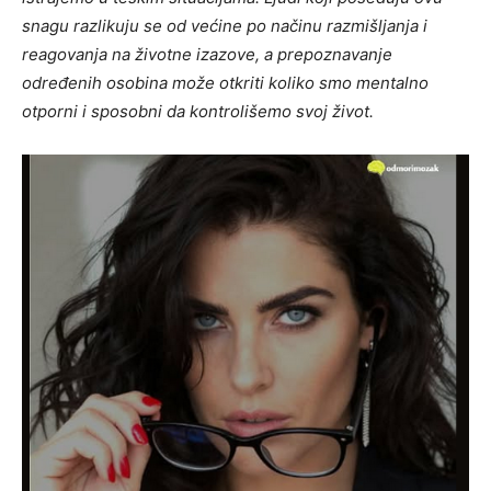
snagu razlikuju se od većine po načinu razmišljanja i
reagovanja na životne izazove, a prepoznavanje
određenih osobina može otkriti koliko smo mentalno
otporni i sposobni da kontrolišemo svoj život.