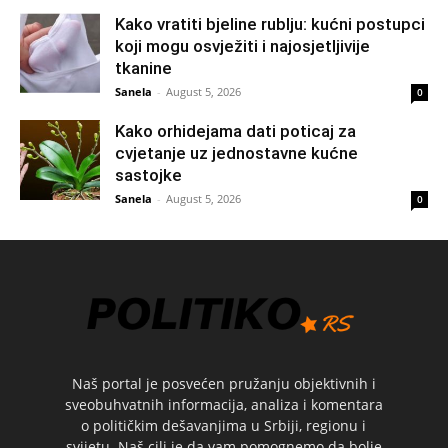
Kako vratiti bjeline rublju: kućni postupci
koji mogu osvježiti i najosjetljivije
tkanine
Sanela
-
August 5, 2026
0
Kako orhidejama dati poticaj za
cvjetanje uz jednostavne kućne
sastojke
Sanela
-
August 5, 2026
0
Naš portal je posvećen pružanju objektivnih i
sveobuhvatnih informacija, analiza i komentara
o političkim dešavanjima u Srbiji, regionu i
svijetu. Naš cilj je da vam pomognemo da bolje