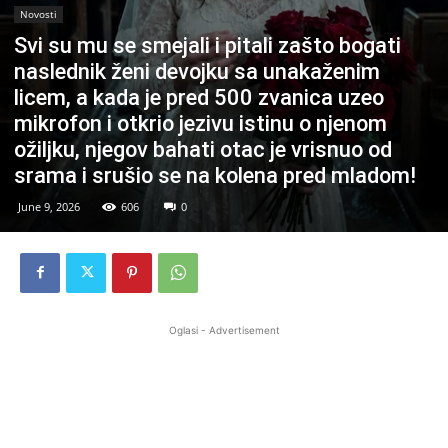
Novosti
Svi su mu se smejali i pitali zašto bogati
naslednik ženi devojku sa unakaženim
licem, a kada je pred 500 zvanica uzeo
mikrofon i otkrio jezivu istinu o njenom
ožiljku, njegov bahati otac je vrisnuo od
srama i srušio se na kolena pred mladom!
June 9, 2026
606
0
Oglasi - Advertisement