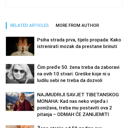
RELATED ARTICLES
MORE FROM AUTHOR
Psiha strada prva, tijelo propada: Kako
istrenirati mozak da prestane brinuti
Čim pređe 50. žena treba da zaboravi
na ovih 10 stvari: Greške koje ni u
ludilu sebi ne treba da dozvoli
NAJMUDRIJI SAVJET TIBETANSKOG
MONAHA: Kad nas neko vrijeđa i
ponižava, treba mu postaviti ova 2
pitanja – ODMAH ĆE ZANIJEMITI