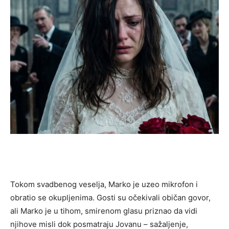
Tokom svadbenog veselja, Marko je uzeo mikrofon i
obratio se okupljenima. Gosti su očekivali običan govor,
ali Marko je u tihom, smirenom glasu priznao da vidi
njihove misli dok posmatraju Jovanu – sažaljenje,