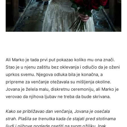
Ali Marko je tada prvi put pokazao koliko mu ona znači.
Stao je u njenu zaštitu bez oklevanja i odlučio da je oženi
uprkos svemu. Njegova odluka bila je konačna, a
pripreme za venčanje otežavala su mišljenja okoline.
Jovana je želela malu, diskretnu ceremoniju, ali Marko je
verovao da njihova ljubav ne treba da bude skrivana.
Kako se približavao dan venčanja, Jovana je osećala
strah. Plašila se trenutka kada će stajati pred stotinama
ljudi i njihove poglede osetiti na svom ožiljku. Ipak,