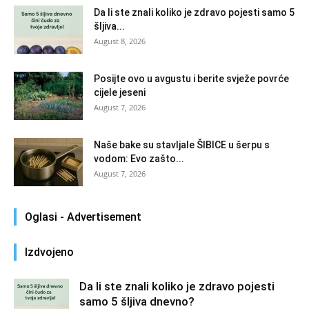
Da li ste znali koliko je zdravo pojesti samo 5
šljiva...
August 8, 2026
Posijte ovo u avgustu i berite svježe povrće
cijele jeseni
August 7, 2026
Naše bake su stavljale ŠIBICE u šerpu s
vodom: Evo zašto...
August 7, 2026
Oglasi - Advertisement
Izdvojeno
Da li ste znali koliko je zdravo pojesti
samo 5 šljiva dnevno?