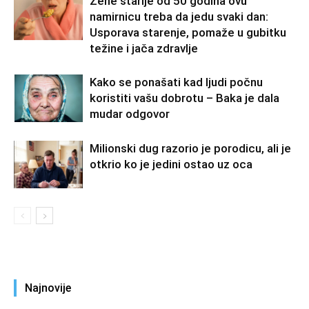
Žene starije od 50 godina ovu
namirnicu treba da jedu svaki dan:
Usporava starenje, pomaže u gubitku
težine i jača zdravlje
Kako se ponašati kad ljudi počnu
koristiti vašu dobrotu – Baka je dala
mudar odgovor
Milionski dug razorio je porodicu, ali je
otkrio ko je jedini ostao uz oca
Najnovije