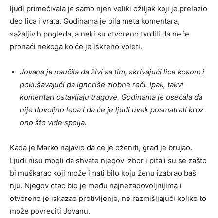
ljudi primećivala je samo njen veliki ožiljak koji je prelazio
deo lica i vrata. Godinama je bila meta komentara,
sažaljivih pogleda, a neki su otvoreno tvrdili da neće
pronaći nekoga ko će je iskreno voleti.
Jovana je naučila da živi sa tim, skrivajući lice kosom i
pokušavajući da ignoriše zlobne reči. Ipak, takvi
komentari ostavljaju tragove. Godinama je osećala da
nije dovoljno lepa i da će je ljudi uvek posmatrati kroz
ono što vide spolja.
Kada je Marko najavio da će je oženiti, grad je brujao.
Ljudi nisu mogli da shvate njegov izbor i pitali su se zašto
bi muškarac koji može imati bilo koju ženu izabrao baš
nju. Njegov otac bio je među najnezadovoljnijima i
otvoreno je iskazao protivljenje, ne razmišljajući koliko to
može povrediti Jovanu.