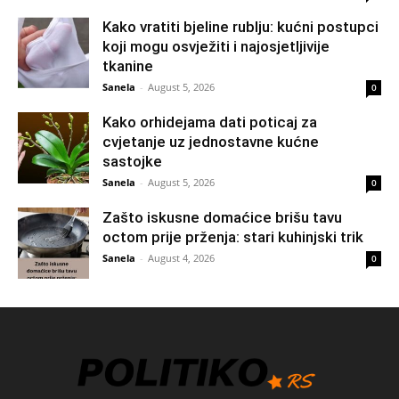
Kako vratiti bjeline rublju: kućni postupci
koji mogu osvježiti i najosjetljivije
tkanine
Sanela
-
August 5, 2026
0
Kako orhidejama dati poticaj za
cvjetanje uz jednostavne kućne
sastojke
Sanela
-
August 5, 2026
0
Zašto iskusne domaćice brišu tavu
octom prije prženja: stari kuhinjski trik
Sanela
-
August 4, 2026
0