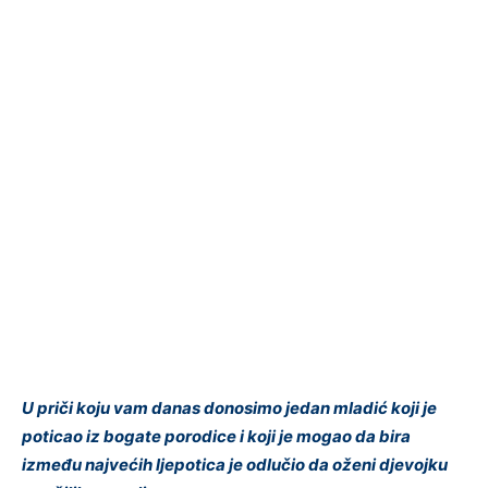
U priči koju vam danas donosimo jedan mladić koji je
poticao iz bogate porodice i koji je mogao da bira
između najvećih ljepotica je odlučio da oženi djevojku