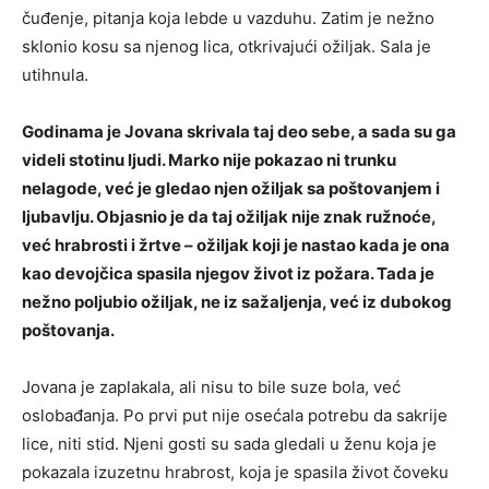
čuđenje, pitanja koja lebde u vazduhu. Zatim je nežno
sklonio kosu sa njenog lica, otkrivajući ožiljak. Sala je
utihnula.
Godinama je Jovana skrivala taj deo sebe, a sada su ga
videli stotinu ljudi. Marko nije pokazao ni trunku
nelagode, već je gledao njen ožiljak sa poštovanjem i
ljubavlju. Objasnio je da taj ožiljak nije znak ružnoće,
već hrabrosti i žrtve – ožiljak koji je nastao kada je ona
kao devojčica spasila njegov život iz požara. Tada je
nežno poljubio ožiljak, ne iz sažaljenja, već iz dubokog
poštovanja.
Jovana je zaplakala, ali nisu to bile suze bola, već
oslobađanja. Po prvi put nije osećala potrebu da sakrije
lice, niti stid. Njeni gosti su sada gledali u ženu koja je
pokazala izuzetnu hrabrost, koja je spasila život čoveku