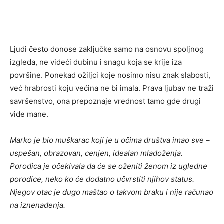
Ljudi često donose zaključke samo na osnovu spoljnog
izgleda, ne videći dubinu i snagu koja se krije iza
površine. Ponekad ožiljci koje nosimo nisu znak slabosti,
već hrabrosti koju većina ne bi imala. Prava ljubav ne traži
savršenstvo, ona prepoznaje vrednost tamo gde drugi
vide mane.
Marko je bio muškarac koji je u očima društva imao sve –
uspešan, obrazovan, cenjen, idealan mladoženja.
Porodica je očekivala da će se oženiti ženom iz ugledne
porodice, neko ko će dodatno učvrstiti njihov status.
Njegov otac je dugo maštao o takvom braku i nije računao
na iznenađenja.