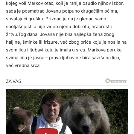
kojeg voli.Markov otac, koji je ranije osudio njihov izbor,
sada je posmatrao Jovanu potpuno drugačijim očima,
shvatajući grešku. Priznao je da je gledao samo
spoljašnjost, a nije video njenu dobrotu, hrabrost i
žrtvu.Tog dana, Jovana nije bila najlepša žena zbog
haljine, šminke ili frizure, već zbog priče koju je nosila na
svom licu i ljubavi koju je imala u srcu. Markova poruka
svima bila je jasna – prava ljubav ne bira savršena lica,
već vredna srca.