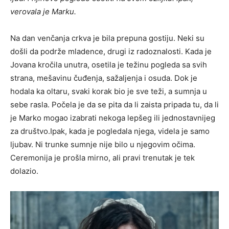
verovala je Marku.
Na dan venčanja crkva je bila prepuna gostiju. Neki su
došli da podrže mladence, drugi iz radoznalosti. Kada je
Jovana kročila unutra, osetila je težinu pogleda sa svih
strana, mešavinu čuđenja, sažaljenja i osuda. Dok je
hodala ka oltaru, svaki korak bio je sve teži, a sumnja u
sebe rasla. Počela je da se pita da li zaista pripada tu, da li
je Marko mogao izabrati nekoga lepšeg ili jednostavnijeg
za društvo.Ipak, kada je pogledala njega, videla je samo
ljubav. Ni trunke sumnje nije bilo u njegovim očima.
Ceremonija je prošla mirno, ali pravi trenutak je tek
dolazio.