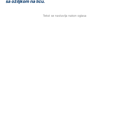
sa ožiljkom na licu.
Tekst se nastavlja nakon oglasa