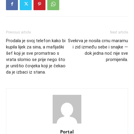
Previous article
Next article
Prodala je svoj telefon kako bi
Svekrva je nosila crnu maramu
kupila lijek za sina, a mafijaški
i zid između sebe i snajke —
šef koji je sve promatrao s
dok jedna noć nije sve
vrata slomio se prije nego što
promijenila.
je uništio čovjeka koji je čekao
da je izbaci iz stana.
Portal