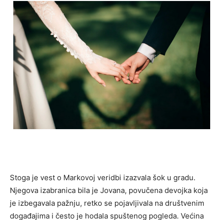
Stoga je vest o Markovoj veridbi izazvala šok u gradu.
Njegova izabranica bila je Jovana, povučena devojka koja
je izbegavala pažnju, retko se pojavljivala na društvenim
događajima i često je hodala spuštenog pogleda. Većina