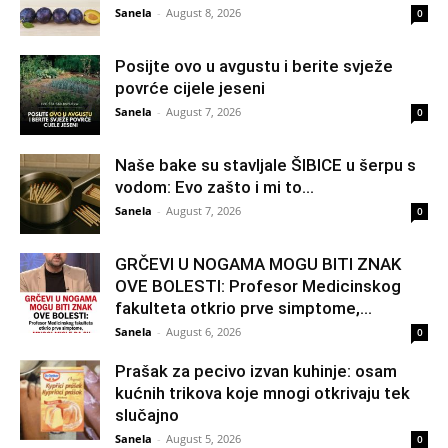
Sanela
-
August 8, 2026
0
Posijte ovo u avgustu i berite svježe
povrće cijele jeseni
Sanela
-
August 7, 2026
0
Naše bake su stavljale ŠIBICE u šerpu s
vodom: Evo zašto i mi to...
Sanela
-
August 7, 2026
0
GRČEVI U NOGAMA MOGU BITI ZNAK
OVE BOLESTI: Profesor Medicinskog
fakulteta otkrio prve simptome,...
Sanela
-
August 6, 2026
0
Prašak za pecivo izvan kuhinje: osam
kućnih trikova koje mnogi otkrivaju tek
slučajno
Sanela
-
August 5, 2026
0