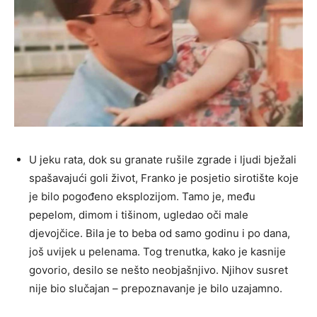
U jeku rata, dok su granate rušile zgrade i ljudi bježali
spašavajući goli život, Franko je posjetio sirotište koje
je bilo pogođeno eksplozijom. Tamo je, među
pepelom, dimom i tišinom, ugledao oči male
djevojčice. Bila je to beba od samo godinu i po dana,
još uvijek u pelenama. Tog trenutka, kako je kasnije
govorio, desilo se nešto neobjašnjivo. Njihov susret
nije bio slučajan – prepoznavanje je bilo uzajamno.