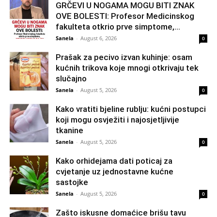
GRČEVI U NOGAMA MOGU BITI ZNAK
OVE BOLESTI: Profesor Medicinskog
fakulteta otkrio prve simptome,...
Sanela
-
August 6, 2026
0
Prašak za pecivo izvan kuhinje: osam
kućnih trikova koje mnogi otkrivaju tek
slučajno
Sanela
-
August 5, 2026
0
Kako vratiti bjeline rublju: kućni postupci
koji mogu osvježiti i najosjetljivije
tkanine
Sanela
-
August 5, 2026
0
Kako orhidejama dati poticaj za
cvjetanje uz jednostavne kućne
sastojke
Sanela
-
August 5, 2026
0
Zašto iskusne domaćice brišu tavu