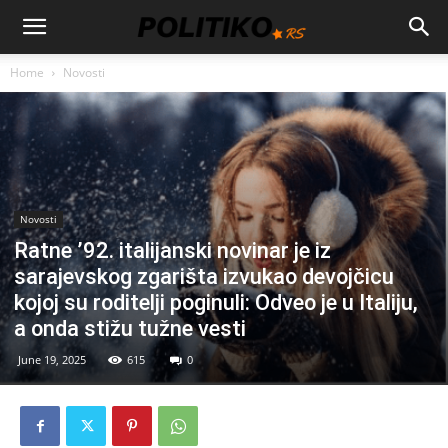
Home
Novosti
Novosti
Ratne ’92. italijanski novinar je iz
sarajevskog zgarišta izvukao devojčicu
kojoj su roditelji poginuli: Odveo je u Italiju,
a onda stižu tužne vesti
June 19, 2025
615
0