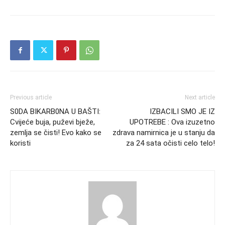
Previous article
Next article
S0DA BIKARB0NA U BAŠTI:
IZBACILI SMO JE IZ
Cvijeće buja, puževi bježe,
UPOTREBE : Ova izuzetno
zemlja se čisti! Evo kako se
zdrava namirnica je u stanju da
koristi
za 24 sata očisti celo telo!