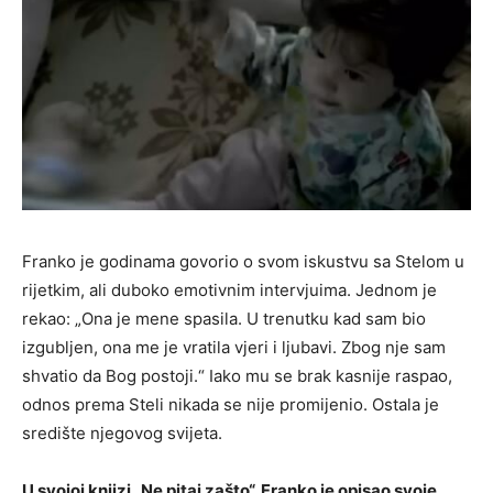
Franko je godinama govorio o svom iskustvu sa Stelom u
rijetkim, ali duboko emotivnim intervjuima. Jednom je
rekao: „Ona je mene spasila. U trenutku kad sam bio
izgubljen, ona me je vratila vjeri i ljubavi. Zbog nje sam
shvatio da Bog postoji.“ Iako mu se brak kasnije raspao,
odnos prema Steli nikada se nije promijenio. Ostala je
središte njegovog svijeta.
U svojoj knjizi „Ne pitaj zašto“, Franko je opisao svoje