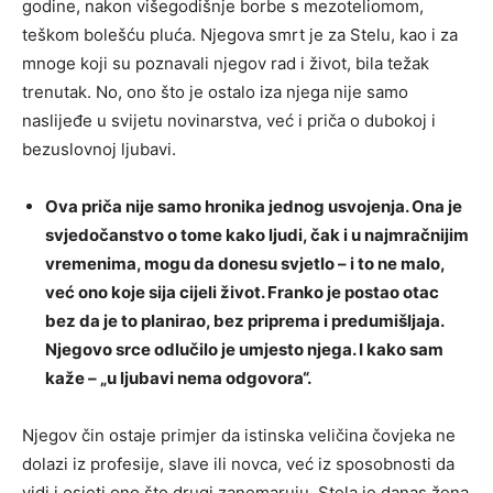
godine, nakon višegodišnje borbe s mezoteliomom,
teškom bolešću pluća. Njegova smrt je za Stelu, kao i za
mnoge koji su poznavali njegov rad i život, bila težak
trenutak. No, ono što je ostalo iza njega nije samo
naslijeđe u svijetu novinarstva, već i priča o dubokoj i
bezuslovnoj ljubavi.
Ova priča nije samo hronika jednog usvojenja. Ona je
svjedočanstvo o tome kako ljudi, čak i u najmračnijim
vremenima, mogu da donesu svjetlo – i to ne malo,
već ono koje sija cijeli život. Franko je postao otac
bez da je to planirao, bez priprema i predumišljaja.
Njegovo srce odlučilo je umjesto njega. I kako sam
kaže – „u ljubavi nema odgovora“.
Njegov čin ostaje primjer da istinska veličina čovjeka ne
dolazi iz profesije, slave ili novca, već iz sposobnosti da
vidi i osjeti ono što drugi zanemaruju. Stela je danas žena