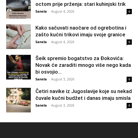
octom prije prženja: stari kuhinjski trik
Sanela
-
August 4, 2026
0
Kako sačuvati naočare od ogrebotina i
zašto kućni trikovi imaju svoje granice
Sanela
-
August 4, 2026
0
Šeik spremio bogatstvo za Đokovića:
Novak će zaraditi mnogo više nego kada
bi osvojio...
Sanela
-
August 3, 2026
0
Četiri navike iz Jugoslavije koje su nekad
čuvale kućni budžet i danas imaju smisla
Sanela
-
August 3, 2026
0