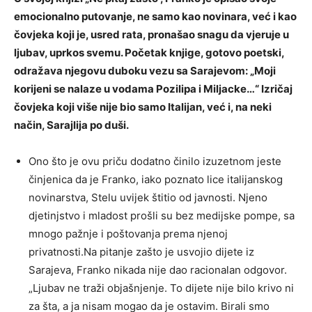
emocionalno putovanje, ne samo kao novinara, već i kao
čovjeka koji je, usred rata, pronašao snagu da vjeruje u
ljubav, uprkos svemu. Početak knjige, gotovo poetski,
odražava njegovu duboku vezu sa Sarajevom: „Moji
korijeni se nalaze u vodama Pozilipa i Miljacke…“ Izričaj
čovjeka koji više nije bio samo Italijan, već i, na neki
način, Sarajlija po duši.
Ono što je ovu priču dodatno činilo izuzetnom jeste
činjenica da je Franko, iako poznato lice italijanskog
novinarstva, Stelu uvijek štitio od javnosti. Njeno
djetinjstvo i mladost prošli su bez medijske pompe, sa
mnogo pažnje i poštovanja prema njenoj
privatnosti.Na pitanje zašto je usvojio dijete iz
Sarajeva, Franko nikada nije dao racionalan odgovor.
„Ljubav ne traži objašnjenje. To dijete nije bilo krivo ni
za šta, a ja nisam mogao da je ostavim. Birali smo