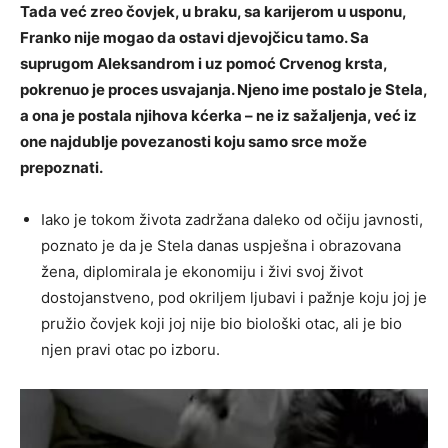
Tada već zreo čovjek, u braku, sa karijerom u usponu,
Franko nije mogao da ostavi djevojčicu tamo. Sa
suprugom Aleksandrom i uz pomoć Crvenog krsta,
pokrenuo je proces usvajanja. Njeno ime postalo je Stela,
a ona je postala njihova kćerka – ne iz sažaljenja, već iz
one najdublje povezanosti koju samo srce može
prepoznati.
Iako je tokom života zadržana daleko od očiju javnosti,
poznato je da je Stela danas uspješna i obrazovana
žena, diplomirala je ekonomiju i živi svoj život
dostojanstveno, pod okriljem ljubavi i pažnje koju joj je
pružio čovjek koji joj nije bio biološki otac, ali je bio
njen pravi otac po izboru.