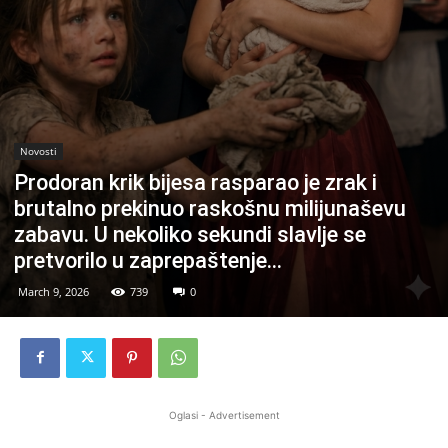
Novosti
Prodoran krik bijesa rasparao je zrak i
brutalno prekinuo raskošnu milijunaševu
zabavu. U nekoliko sekundi slavlje se
pretvorilo u zaprepaštenje…
March 9, 2026
739
0
Oglasi - Advertisement