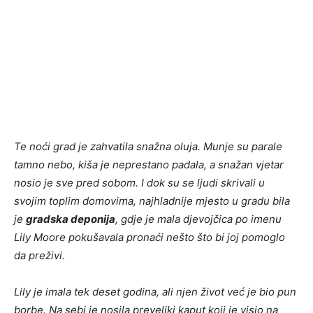
Te noći grad je zahvatila snažna oluja. Munje su parale
tamno nebo, kiša je neprestano padala, a snažan vjetar
nosio je sve pred sobom. I dok su se ljudi skrivali u
svojim toplim domovima, najhladnije mjesto u gradu bila
je
gradska deponija
, gdje je mala djevojčica po imenu
Lily Moore pokušavala pronaći nešto što bi joj pomoglo
da preživi.
Lily je imala tek deset godina, ali njen život već je bio pun
borbe. Na sebi je nosila preveliki kaput koji je visio na