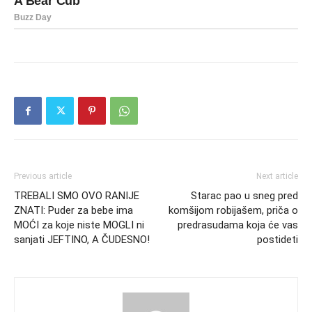
Previous article
Next article
TREBALI SMO OVO RANIJE
Starac pao u sneg pred
ZNATI: Puder za bebe ima
komšijom robijašem, priča o
MOĆI za koje niste MOGLI ni
predrasudama koja će vas
sanjati JEFTINO, A ČUDESNO!
postideti