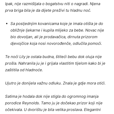
Ipak, nije razmišljala o bogatstvu niti o nagradi. Njena
prva briga bila je da dijete preživi tu hladnu noć.
Sa posljednjim kovanicama koje je imala otišla je do
obližnje ljekarne i kupila mlijeko za bebe. Novac nije
bio dovoljan, ali je prodavačica, dirnuta prizorom
djevojčice koja nosi novorođenče, odlučila pomoći.
Te noći Lily je ostala budna, štiteći bebu dok oluja nije
prošla. Nahranila ju je i grijala vlastitim tijelom kako bi je
zaštitila od hladnoće.
Ujutro je donijela važnu odluku. Znala je gdje mora otići.
Satima je hodala dok nije stigla do ogromnog imanja
porodice Reynolds. Tamo ju je dočekao prizor koji nije
očekivala. U dvorištu je bila velika proslava. Elegantni