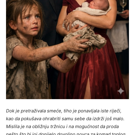
Dok je pretraživala smeće, tiho je ponavljala iste riječi,
kao da pokušava ohrabriti samu sebe da izdrži još malo.
Mislila je na obližnju tržnicu i na mogućnost da proda
nešto što bi joj donijelo dovoljno novca za komad toplog