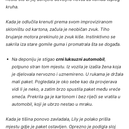
kruha.
Kada je odlučila krenuti prema svom improviziranom
skloništu od kartona, začula je neobičan zvuk. Tiho
brujanje motora prekinulo je zvuk kiše. Instinktivno se
sakrila iza stare gomile guma i promatrala šta se događa.
Na deponiju je stigao
crni luksuzni automobil
,
potpuno stran tom mjestu. Iz vozila je izašla žena koja
je djelovala nervozno i uznemireno. U rukama je držala
mali paket. Pogledala je oko sebe kao da provjerava
vidi li je neko, a zatim brzo spustila paket među vreće
smeća. Prekrila ga je kartonom i bez riječi se vratila u
automobil, koji je ubrzo nestao u mraku.
Kada je tišina ponovo zavladala, Lily je polako prišla
mjestu gdje je paket ostavljen. Oprezno je podigla sloj