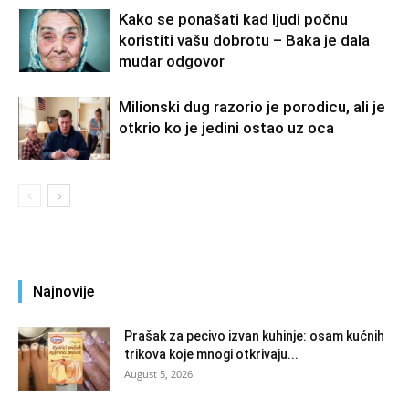
Kako se ponašati kad ljudi počnu
koristiti vašu dobrotu – Baka je dala
mudar odgovor
Milionski dug razorio je porodicu, ali je
otkrio ko je jedini ostao uz oca
Najnovije
Prašak za pecivo izvan kuhinje: osam kućnih
trikova koje mnogi otkrivaju...
August 5, 2026