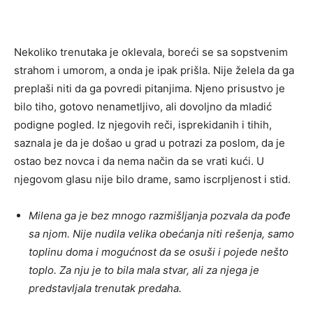
Nekoliko trenutaka je oklevala, boreći se sa sopstvenim
strahom i umorom, a onda je ipak prišla. Nije želela da ga
preplaši niti da ga povredi pitanjima. Njeno prisustvo je
bilo tiho, gotovo nenametljivo, ali dovoljno da mladić
podigne pogled. Iz njegovih reči, isprekidanih i tihih,
saznala je da je došao u grad u potrazi za poslom, da je
ostao bez novca i da nema način da se vrati kući. U
njegovom glasu nije bilo drame, samo iscrpljenost i stid.
Milena ga je bez mnogo razmišljanja pozvala da pođe
sa njom. Nije nudila velika obećanja niti rešenja, samo
toplinu doma i mogućnost da se osuši i pojede nešto
toplo. Za nju je to bila mala stvar, ali za njega je
predstavljala trenutak predaha.