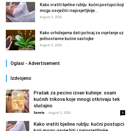
Kako vratiti bjeline rublju: kućni postupci koji
mogu osvježiti i najosjetljivije...
August 5, 2026
Kako orhidejama dati poticaj za cvjetanje uz
jednostavne kućne sastojke
August 5, 2026
Oglasi - Advertisement
Izdvojeno
Prašak za pecivo izvan kuhinje: osam
kućnih trikova koje mnogi otkrivaju tek
slučajno
Sanela
-
August 5, 2026
0
Kako vratiti bjeline rublju: kućni postupci
koji mogu osvježiti i najosjetljivije