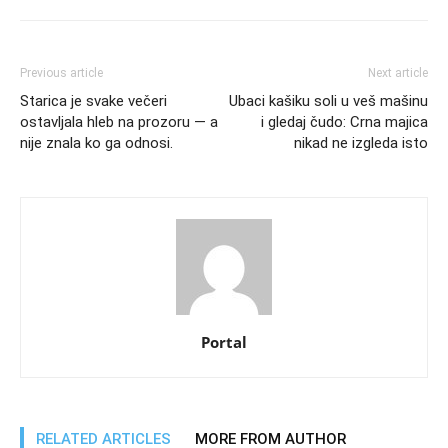
Previous article
Next article
Starica je svake večeri
Ubaci kašiku soli u veš mašinu
ostavljala hleb na prozoru — a
i gledaj čudo: Crna majica
nije znala ko ga odnosi.
nikad ne izgleda isto
Portal
RELATED ARTICLES
MORE FROM AUTHOR