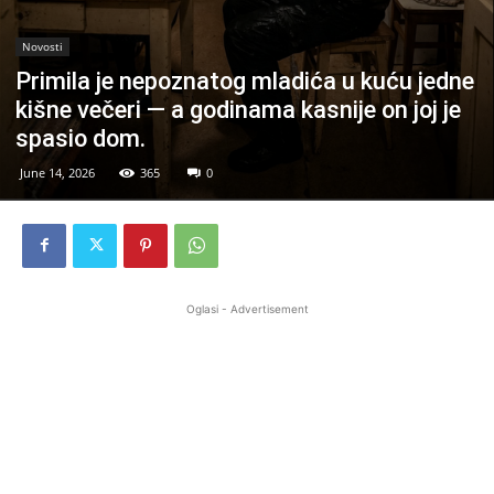
Novosti
Primila je nepoznatog mladića u kuću jedne
kišne večeri — a godinama kasnije on joj je
spasio dom.
June 14, 2026
365
0
Oglasi - Advertisement