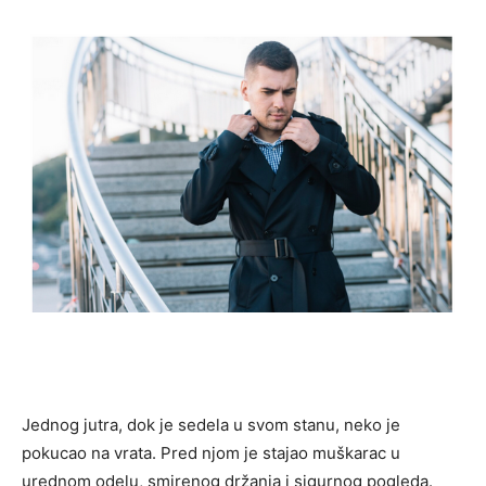
Jednog jutra, dok je sedela u svom stanu, neko je
pokucao na vrata. Pred njom je stajao muškarac u
urednom odelu, smirenog držanja i sigurnog pogleda.