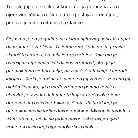
Trebalo joj je nekoliko sekundi da ga prepozna, ali u
njegovim očima i načinu na koji je stajao pred njom,
ponovo je videla mladića sa stanice.
Objasnio je da je godinama nakon njihovog susreta uspeo
da promeni svoj život. Ta jedna noć, kada mu je pružila
sklonište i hranu, postala je prekretnica. Dala mu je
osećaj da nije nevidljiv i da ima vrednost, što ga je
podstaklo da se bori dalje, da završi školovanje i izgradi
karijeru. Sada je došao ne samo da joj zahvali, već i da joj
olakša život koji je u međuvremenu postao težak.Iz
aktovke je izvadio dokumenta koja su rešavala njene
dugove i finansijske obaveze, čineći da teret koji je
godinama nosila jednostavno nestane. Milena je sedela u
tišini, shvatajući da se jedan davno zaboravljen gest
vratio na način koji nije mogla da zamisli.