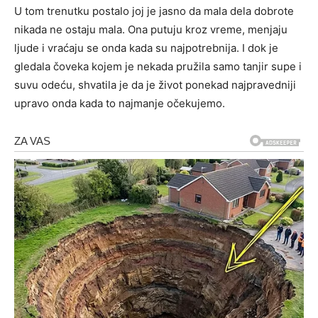
U tom trenutku postalo joj je jasno da mala dela dobrote
nikada ne ostaju mala. Ona putuju kroz vreme, menjaju
ljude i vraćaju se onda kada su najpotrebnija. I dok je
gledala čoveka kojem je nekada pružila samo tanjir supe i
suvu odeću, shvatila je da je život ponekad najpravedniji
upravo onda kada to najmanje očekujemo.