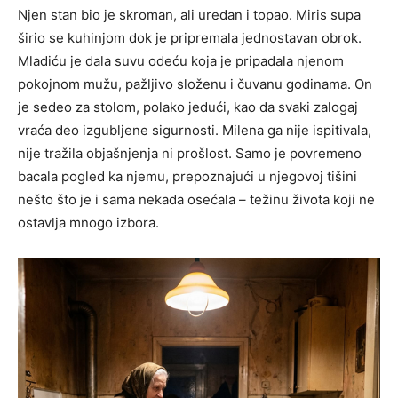
Njen stan bio je skroman, ali uredan i topao. Miris supa
širio se kuhinjom dok je pripremala jednostavan obrok.
Mladiću je dala suvu odeću koja je pripadala njenom
pokojnom mužu, pažljivo složenu i čuvanu godinama. On
je sedeo za stolom, polako jedući, kao da svaki zalogaj
vraća deo izgubljene sigurnosti. Milena ga nije ispitivala,
nije tražila objašnjenja ni prošlost. Samo je povremeno
bacala pogled ka njemu, prepoznajući u njegovoj tišini
nešto što je i sama nekada osećala – težinu života koji ne
ostavlja mnogo izbora.