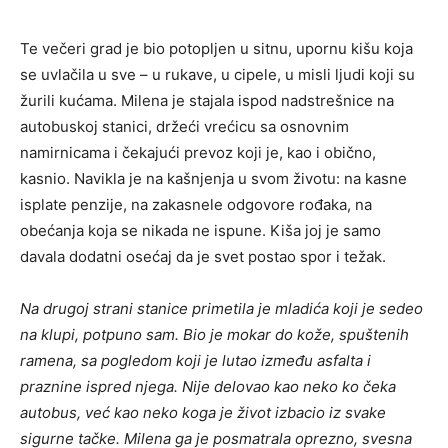
Te večeri grad je bio potopljen u sitnu, upornu kišu koja
se uvlačila u sve – u rukave, u cipele, u misli ljudi koji su
žurili kućama. Milena je stajala ispod nadstrešnice na
autobuskoj stanici, držeći vrećicu sa osnovnim
namirnicama i čekajući prevoz koji je, kao i obično,
kasnio. Navikla je na kašnjenja u svom životu: na kasne
isplate penzije, na zakasnele odgovore rođaka, na
obećanja koja se nikada ne ispune. Kiša joj je samo
davala dodatni osećaj da je svet postao spor i težak.
Na drugoj strani stanice primetila je mladića koji je sedeo
na klupi, potpuno sam. Bio je mokar do kože, spuštenih
ramena, sa pogledom koji je lutao između asfalta i
praznine ispred njega. Nije delovao kao neko ko čeka
autobus, već kao neko koga je život izbacio iz svake
sigurne tačke. Milena ga je posmatrala oprezno, svesna