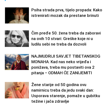
Psiha strada prva, tijelo propada: Kako
istrenirati mozak da prestane brinuti
Čim pređe 50. žena treba da zaboravi
na ovih 10 stvari: Greške koje ni u
ludilu sebi ne treba da dozvoli
NAJMUDRIJI SAVJET TIBETANSKOG
MONAHA: Kad nas neko vrijeđa i
ponižava, treba mu postaviti ova 2
pitanja – ODMAH ĆE ZANIJEMITI
Žene starije od 50 godina ovu
namirnicu treba da jedu svaki dan:
Usporava starenje, pomaže u gubitku
težine i jača zdravlje