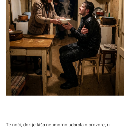
Te noći, dok je kiša neumorno udarala o prozore, u