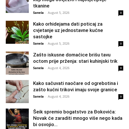
tkanine
Sanela
-
August 5, 2026
0
Kako orhidejama dati poticaj za
cvjetanje uz jednostavne kućne
sastojke
Sanela
-
August 5, 2026
0
Zašto iskusne domaćice brišu tavu
octom prije prženja: stari kuhinjski trik
Sanela
-
August 4, 2026
0
Kako sačuvati naočare od ogrebotina i
zašto kućni trikovi imaju svoje granice
Sanela
-
August 4, 2026
0
Šeik spremio bogatstvo za Đokovića:
Novak će zaraditi mnogo više nego kada
bi osvojio...