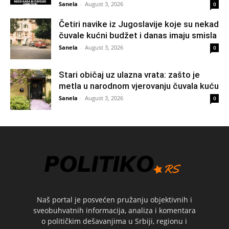
Sanela
-
August 3, 2026
0
Četiri navike iz Jugoslavije koje su nekad
čuvale kućni budžet i danas imaju smisla
Sanela
-
August 3, 2026
0
Stari običaj uz ulazna vrata: zašto je
metla u narodnom vjerovanju čuvala kuću
Sanela
-
August 3, 2026
0
Naš portal je posvećen pružanju objektivnih i
sveobuhvatnih informacija, analiza i komentara
o političkim dešavanjima u Srbiji, regionu i