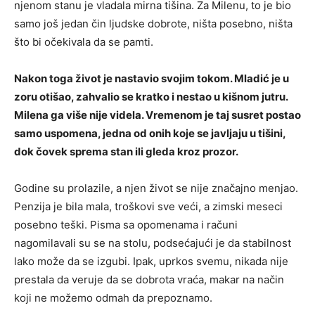
njenom stanu je vladala mirna tišina. Za Milenu, to je bio
samo još jedan čin ljudske dobrote, ništa posebno, ništa
što bi očekivala da se pamti.
Nakon toga život je nastavio svojim tokom. Mladić je u
zoru otišao, zahvalio se kratko i nestao u kišnom jutru.
Milena ga više nije videla. Vremenom je taj susret postao
samo uspomena, jedna od onih koje se javljaju u tišini,
dok čovek sprema stan ili gleda kroz prozor.
Godine su prolazile, a njen život se nije značajno menjao.
Penzija je bila mala, troškovi sve veći, a zimski meseci
posebno teški. Pisma sa opomenama i računi
nagomilavali su se na stolu, podsećajući je da stabilnost
lako može da se izgubi. Ipak, uprkos svemu, nikada nije
prestala da veruje da se dobrota vraća, makar na način
koji ne možemo odmah da prepoznamo.