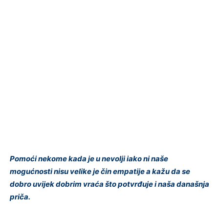
Pomoći nekome kada je u nevolji iako ni naše
mogućnosti nisu velike je čin empatije a kažu da se
dobro uvijek dobrim vraća što potvrđuje i naša današnja
priča.