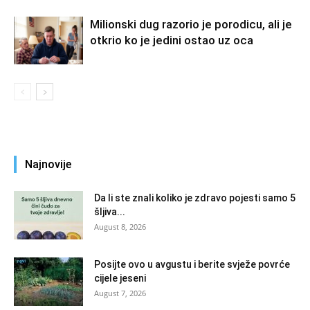
Milionski dug razorio je porodicu, ali je
otkrio ko je jedini ostao uz oca
Najnovije
Da li ste znali koliko je zdravo pojesti samo 5
šljiva...
August 8, 2026
Posijte ovo u avgustu i berite svježe povrće
cijele jeseni
August 7, 2026