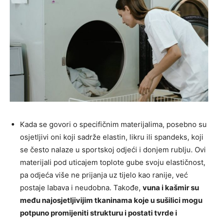
Kada se govori o specifičnim materijalima, posebno su
osjetljivi oni koji sadrže elastin, likru ili spandeks, koji
se često nalaze u sportskoj odjeći i donjem rublju. Ovi
materijali pod uticajem toplote gube svoju elastičnost,
pa odjeća više ne prijanja uz tijelo kao ranije, već
postaje labava i neudobna. Takođe,
vuna i kašmir su
među najosjetljivijim tkaninama koje u sušilici mogu
potpuno promijeniti strukturu i postati tvrde i