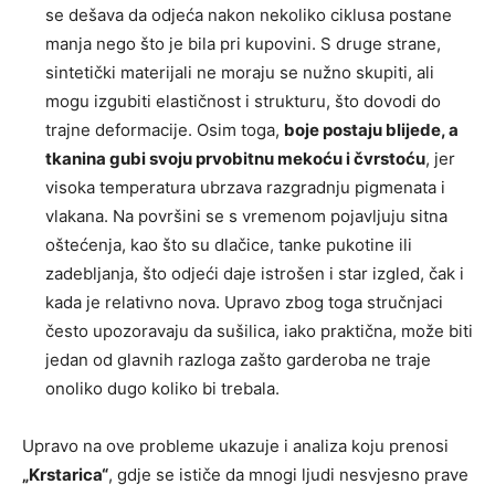
se dešava da odjeća nakon nekoliko ciklusa postane
manja nego što je bila pri kupovini. S druge strane,
sintetički materijali ne moraju se nužno skupiti, ali
mogu izgubiti elastičnost i strukturu, što dovodi do
trajne deformacije. Osim toga,
boje postaju blijede, a
tkanina gubi svoju prvobitnu mekoću i čvrstoću
, jer
visoka temperatura ubrzava razgradnju pigmenata i
vlakana. Na površini se s vremenom pojavljuju sitna
oštećenja, kao što su dlačice, tanke pukotine ili
zadebljanja, što odjeći daje istrošen i star izgled, čak i
kada je relativno nova. Upravo zbog toga stručnjaci
često upozoravaju da sušilica, iako praktična, može biti
jedan od glavnih razloga zašto garderoba ne traje
onoliko dugo koliko bi trebala.
Upravo na ove probleme ukazuje i analiza koju prenosi
„Krstarica“
, gdje se ističe da mnogi ljudi nesvjesno prave