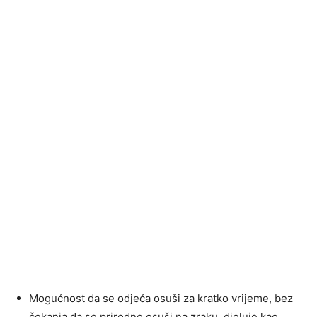
Mogućnost da se odjeća osuši za kratko vrijeme, bez
čekanja da se prirodno osuši na zraku, djeluje kao