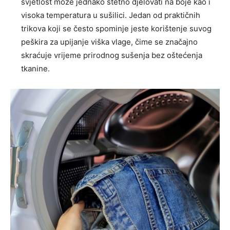
svjetlost može jednako štetno djelovati na boje kao i
visoka temperatura u sušilici. Jedan od praktičnih
trikova koji se često spominje jeste korištenje suvog
peškira za upijanje viška vlage, čime se značajno
skraćuje vrijeme prirodnog sušenja bez oštećenja
tkanine.