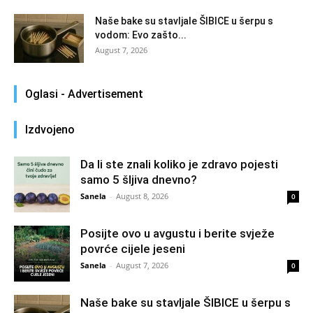
Naše bake su stavljale ŠIBICE u šerpu s
vodom: Evo zašto...
August 7, 2026
Oglasi - Advertisement
Izdvojeno
Da li ste znali koliko je zdravo pojesti
samo 5 šljiva dnevno?
Sanela
-
August 8, 2026
0
Posijte ovo u avgustu i berite svježe
povrće cijele jeseni
Sanela
-
August 7, 2026
0
Naše bake su stavljale ŠIBICE u šerpu s