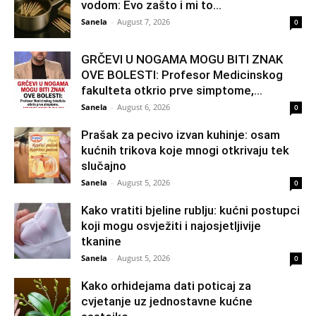
vodom: Evo zašto i mi to...
Sanela
-
August 7, 2026
0
GRČEVI U NOGAMA MOGU BITI ZNAK
OVE BOLESTI: Profesor Medicinskog
fakulteta otkrio prve simptome,...
Sanela
-
August 6, 2026
0
Prašak za pecivo izvan kuhinje: osam
kućnih trikova koje mnogi otkrivaju tek
slučajno
Sanela
-
August 5, 2026
0
Kako vratiti bjeline rublju: kućni postupci
koji mogu osvježiti i najosjetljivije
tkanine
Sanela
-
August 5, 2026
0
Kako orhidejama dati poticaj za
cvjetanje uz jednostavne kućne