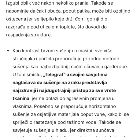
izgubi oblik već nakon nekoliko pranja. Takođe se
napominje da čak i obuća, poput patika, može biti ozbiljno
oštećena jer se ljepilo koje drži đon i gornji dio
razgrađuje pod uticajem toplote, što dovodi do
raspadanja strukture.
Kao kontrast brzom sušenju u mašini, sve više
stručnjaka i portala preporučuje prirodne metode
sušenja kao najbezbjedniji način očuvanja garderobe.
U tom smislu,
„Telegraf“ u svojim savjetima
naglašava da sušenje na zraku predstavlja
najzdraviji i najdugotrajniji pristup za sve vrste
tkanina
, jer ne dolazi do agresivnih promjena u
vlaknima. Posebno se preporučuje horizontalno
sušenje za osjetljive materijale poput vune, kako bi se
spriječilo rastezanje pod težinom vode. Takođe se
savjetuje sušenje u hladu, jer direktna sunčeva