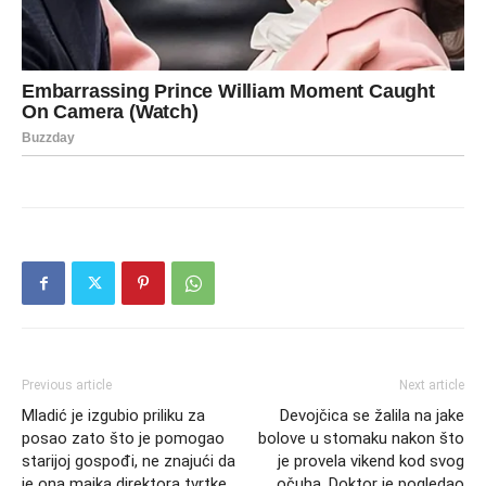
Previous article
Next article
Mladić je izgubio priliku za
Devojčica se žalila na jake
posao zato što je pomogao
bolove u stomaku nakon što
starijoj gospođi, ne znajući da
je provela vikend kod svog
je ona majka direktora tvrtke.
očuha. Doktor je pogledao