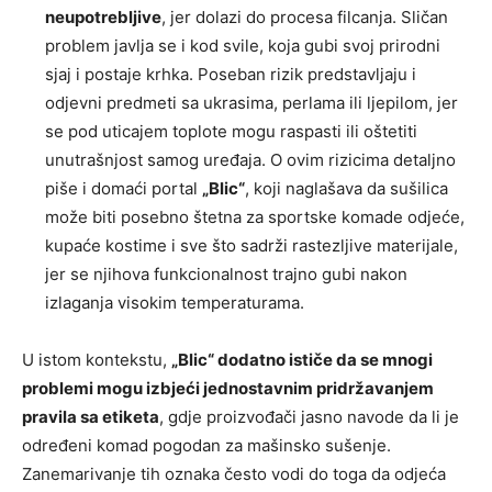
neupotrebljive
, jer dolazi do procesa filcanja. Sličan
problem javlja se i kod svile, koja gubi svoj prirodni
sjaj i postaje krhka. Poseban rizik predstavljaju i
odjevni predmeti sa ukrasima, perlama ili ljepilom, jer
se pod uticajem toplote mogu raspasti ili oštetiti
unutrašnjost samog uređaja. O ovim rizicima detaljno
piše i domaći portal
„Blic“
, koji naglašava da sušilica
može biti posebno štetna za sportske komade odjeće,
kupaće kostime i sve što sadrži rastezljive materijale,
jer se njihova funkcionalnost trajno gubi nakon
izlaganja visokim temperaturama.
U istom kontekstu,
„Blic“ dodatno ističe da se mnogi
problemi mogu izbjeći jednostavnim pridržavanjem
pravila sa etiketa
, gdje proizvođači jasno navode da li je
određeni komad pogodan za mašinsko sušenje.
Zanemarivanje tih oznaka često vodi do toga da odjeća