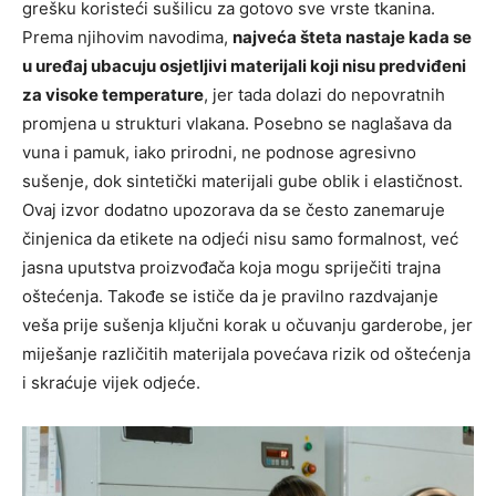
grešku koristeći sušilicu za gotovo sve vrste tkanina.
Prema njihovim navodima,
najveća šteta nastaje kada se
u uređaj ubacuju osjetljivi materijali koji nisu predviđeni
za visoke temperature
, jer tada dolazi do nepovratnih
promjena u strukturi vlakana. Posebno se naglašava da
vuna i pamuk, iako prirodni, ne podnose agresivno
sušenje, dok sintetički materijali gube oblik i elastičnost.
Ovaj izvor dodatno upozorava da se često zanemaruje
činjenica da etikete na odjeći nisu samo formalnost, već
jasna uputstva proizvođača koja mogu spriječiti trajna
oštećenja. Takođe se ističe da je pravilno razdvajanje
veša prije sušenja ključni korak u očuvanju garderobe, jer
miješanje različitih materijala povećava rizik od oštećenja
i skraćuje vijek odjeće.