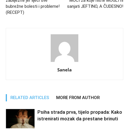
zabilježite jer liječi sve
MOĆI za koje niste MOGLI ni
bubrežne bolesti i probleme!
sanjati JEFTINO, A ČUDESNO!
(RECEPT)
Sanela
RELATED ARTICLES
MORE FROM AUTHOR
Psiha strada prva, tijelo propada: Kako
istrenirati mozak da prestane brinuti