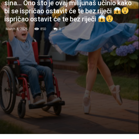
sina… Ono što je ovaj milijunaš učinio kako
bi se ispričao ostavit će te bez riječi
ispričao ostavit će te bez riječi
March 8, 2026
850
0