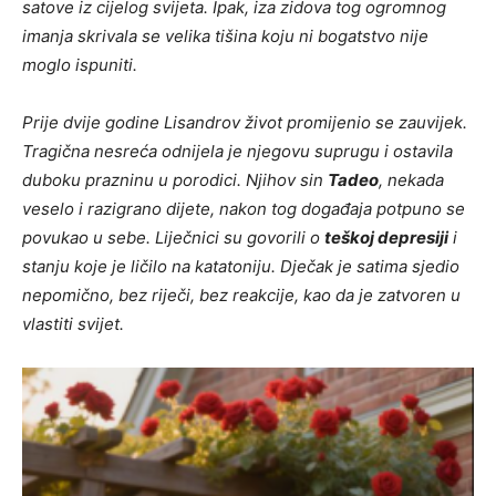
satove iz cijelog svijeta. Ipak, iza zidova tog ogromnog
imanja skrivala se velika tišina koju ni bogatstvo nije
moglo ispuniti.
Prije dvije godine Lisandrov život promijenio se zauvijek.
Tragična nesreća odnijela je njegovu suprugu i ostavila
duboku prazninu u porodici. Njihov sin
Tadeo
, nekada
veselo i razigrano dijete, nakon tog događaja potpuno se
povukao u sebe. Liječnici su govorili o
teškoj depresiji
i
stanju koje je ličilo na katatoniju. Dječak je satima sjedio
nepomično, bez riječi, bez reakcije, kao da je zatvoren u
vlastiti svijet.