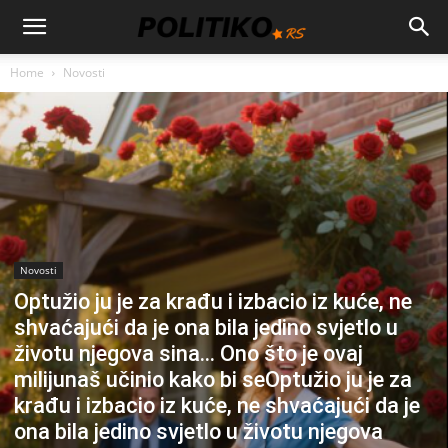
Home
Novosti
Novosti
Optužio ju je za krađu i izbacio iz kuće, ne
shvaćajući da je ona bila jedino svjetlo u
životu njegova sina… Ono što je ovaj
milijunaš učinio kako bi seOptužio ju je za
krađu i izbacio iz kuće, ne shvaćajući da je
ona bila jedino svjetlo u životu njegova