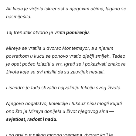
Ali kada je vidjela iskrenost u njegovim očima, lagano se
nasmiješila.
Taj trenutak otvorio je vrata
pomirenju
.
Mireya se vratila u dvorac Montemayor, a s njenim
povratkom u kuću se ponovo vratio dječji smijeh. Tadeo
je opet počeo izlaziti u vrt, igrati se i pokazivati znakove
života koje su svi mislili da su zauvijek nestali.
Lisandro je tada shvatio najvažniju lekciju svog života.
Njegovo bogatstvo, kolekcije i luksuz nisu mogli kupiti
ono što je Mireya donijela u život njegovog sina —
svjetlost, radost i nadu
.
I po prvi put nakon mnogo vremena, dvorac koji je