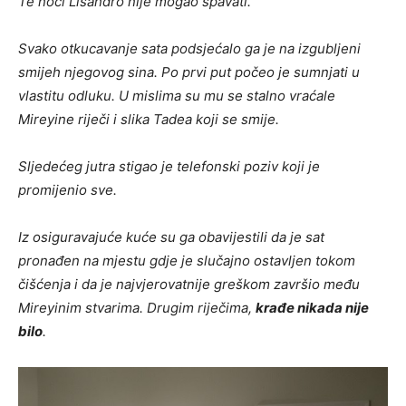
Te noći Lisandro nije mogao spavati.
Svako otkucavanje sata podsjećalo ga je na izgubljeni
smijeh njegovog sina. Po prvi put počeo je sumnjati u
vlastitu odluku. U mislima su mu se stalno vraćale
Mireyine riječi i slika Tadea koji se smije.
Sljedećeg jutra stigao je telefonski poziv koji je
promijenio sve.
Iz osiguravajuće kuće su ga obavijestili da je sat
pronađen na mjestu gdje je slučajno ostavljen tokom
čišćenja i da je najvjerovatnije greškom završio među
Mireyinim stvarima. Drugim riječima,
krađe nikada nije
bilo
.