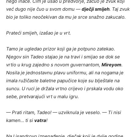
nego inače. Čim je ušao u predvorje, začuo je zvuk koji
već dugo nije čuo u svom domu —
dječji smijeh
. Taj zvuk
bio je toliko neočekivan da mu je srce snažno zakucalo.
Prateći smijeh, izašao je u vrt.
Tamo je ugledao prizor koji ga je potpuno zatekao.
Njegov sin Tadeo stajao je na travi i smijao se dok se
vrtio u krug zajedno s novom guvernantom,
Mireyom
.
Nosila je jednostavnu plavu uniformu, ali na nogama je
imala ružičaste baletne papučice koje su blještale na
suncu. U ruci je držala vrtno crijevo i prskala vodu oko
sebe, pretvarajući vrt u malu igru.
— Prati ritam, Tadeo! — uzviknula je veselo. — Ti nisi
kamen… ti si
vatra
!
Na Lisandrovo iznenađenje, dječak koji je dvije godine