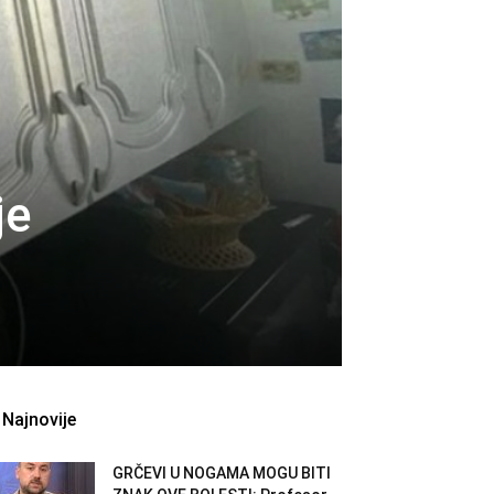
je
Najnovije
GRČEVI U NOGAMA MOGU BITI