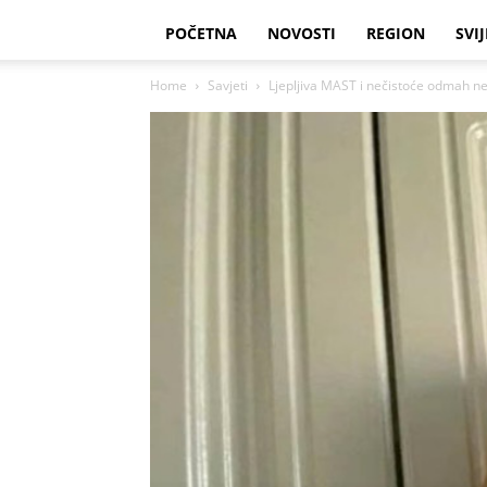
POČETNA
NOVOSTI
REGION
SVIJ
Home
Savjeti
Ljepljiva MAST i nečistoće odmah nes