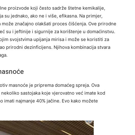
ne proizvode koji često sadrže štetne kemikalije,
 su jednako, ako ne i više, efikasna. Na primjer,
ta može značajno olakšati proces čišćenja. Ove prirodne
 su i jeftinije i sigurnije za korištenje u domaćinstvu.
jim svojstvima upijanja mirisa i može se koristiti za
kao prirodni dezinficijens. Njihova kombinacija stvara
aga.
 masnoće
rotiv masnoće je priprema domaćeg spreja. Ova
 nekoliko sastojaka koje vjerovatno već imate kod
ebao imati najmanje 40% jačine. Evo kako možete