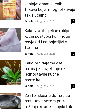
kuhinje: osam kućnih
trikova koje mnogi otkrivaju
tek slučajno
Sanela
-
August 5, 2026
0
Kako vratiti bjeline rublju:
kućni postupci koji mogu
osvježiti i najosjetljivije
tkanine
Sanela
-
August 5, 2026
0
Kako orhidejama dati
poticaj za cvjetanje uz
jednostavne kućne
sastojke
Sanela
-
August 5, 2026
0
Zašto iskusne domaćice
brišu tavu octom prije
prženja: stari kuhinjski trik