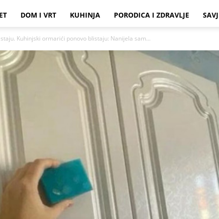
ET
DOM I VRT
KUHINJA
PORODICA I ZDRAVLJE
SAVJ
taju. Kuhinjski ormarići ponovo blistaju: Nanijela sam...