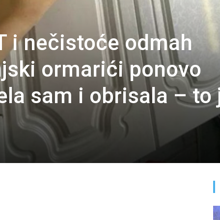
T i nečistoće odmah
njski ormarići ponovo
ela sam i obrisala – to 