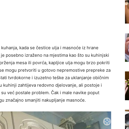
kuhanja, kada se čestice ulja i masnoće iz hrane
o je posebno izraženo na mjestima kao što su kuhinjski
 prženja mesa ili povrća, kapljice ulja mogu brzo pokriti
 se mogu pretvoriti u gotovo nepremostive prepreke za
ati tvrdokorne i izuzetno teške za uklanjanje običnim
 kuhinji zahtijeva redovno djelovanje, ali postoje i
e su već postale problem. Čak i male navike poput
gu značajno smanjiti nakupljanje masnoće.