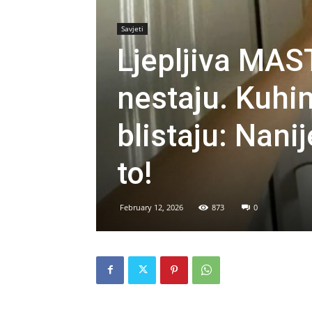
Savjeti
Ljepljiva MAS
nestaju. Kuhi
blistaju: Nanij
to!
February 12, 2026
873
0