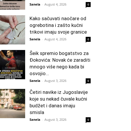
Sanela
-
August 4, 2026
0
Kako sačuvati naočare od
ogrebotina i zašto kućni
trikovi imaju svoje granice
Sanela
-
August 4, 2026
0
Šeik spremio bogatstvo za
Đokovića: Novak će zaraditi
mnogo više nego kada bi
osvojio...
Sanela
-
August 3, 2026
0
Četiri navike iz Jugoslavije
koje su nekad čuvale kućni
budžet i danas imaju
smisla
Sanela
-
August 3, 2026
0