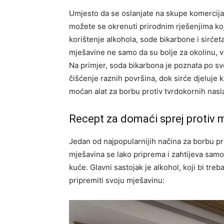
Umjesto da se oslanjate na skupe komercijal
možete se okrenuti prirodnim rješenjima koja
korištenje alkohola, sode bikarbone i sirće
mješavine ne samo da su bolje za okolinu, već
Na primjer, soda bikarbona je poznata po svo
čišćenje raznih površina, dok sirće djeluje 
moćan alat za borbu protiv tvrdokornih nasl
Recept za domaći sprej protiv
Jedan od najpopularnijih načina za borbu p
mješavina se lako priprema i zahtijeva samo
kuće. Glavni sastojak je alkohol, koji bi tr
pripremiti svoju mješavinu: