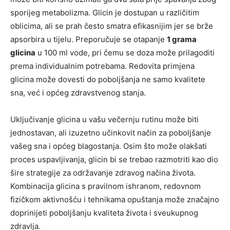
sporijeg metabolizma. Glicin je dostupan u različitim
oblicima, ali se prah često smatra efikasnijim jer se brže
apsorbira u tijelu. Preporučuje se otapanje
1 grama
glicina
u 100 ml vode, pri čemu se doza može prilagoditi
prema individualnim potrebama. Redovita primjena
glicina može dovesti do poboljšanja ne samo kvalitete
sna, već i općeg zdravstvenog stanja.
Uključivanje glicina u vašu večernju rutinu može biti
jednostavan, ali izuzetno učinkovit način za poboljšanje
vašeg sna i općeg blagostanja. Osim što može olakšati
proces uspavljivanja, glicin bi se trebao razmotriti kao dio
šire strategije za održavanje zdravog načina života.
Kombinacija glicina s pravilnom ishranom, redovnom
fizičkom aktivnošću i tehnikama opuštanja može značajno
doprinijeti poboljšanju kvaliteta života i sveukupnog
zdravlja.