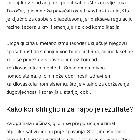
smanjiti rizik od angine i poboljšati opšte zdravlje srca.
Također, glicin može povećati osjetljivost na inzulin, što
je ključno za osobe s dijabetesom, jer olakšava regulaciju
razine šećera u krvi i smanjuje rizik od komplikacija.
Uloga glicina u metabolizmu također uključuje njegovu
sposobnost da smanji nivoe homocisteina, amino kiseline
koja se povezuje s povećanim rizikom od
kardiovaskularnih bolesti. Smanjenjem nivoa
homocisteina, glicin može doprinositi zdravijem
kardiovaskularnom sistemu, što je vitalno za održavanje
dugovječnosti i zdravlja u starijoj dobi.
Kako koristiti glicin za najbolje rezultate?
Za optimalan učinak, glicin se preporučuje uzimati
otprilike sat vremena prije spavanja. Starijim osobama
može biti korisno uzimati ga dva sata prije spavanja zbog