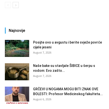
Najnovije
Posijte ovo u avgustu i berite svježe povrće
cijele jeseni
August 7, 2026
Naše bake su stavljale ŠIBICE u šerpu s
vodom: Evo zašto...
August 7, 2026
GRČEVI U NOGAMA MOGU BITI ZNAK OVE
BOLESTI: Profesor Medicinskog fakulteta...
August 6, 2026