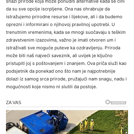
snazi prirode koja može ponuditi alternative kada se čini
da su sve opcije iscrpljene. Ona nas ohrabruje da
istražujemo prirodne resurse i lijekove, ali i da budemo
oprezni i informirani o njihovoj pravilnoj upotrebi.
U
trenutnim vremenima, kada se mnogi suočavaju s teškim
zdravstvenim izazovima, važno je imati otvoren um i
istraživati sve moguće puteve ka ozdravljenju. Priroda
može biti naš najveći saveznik, ali uvijek je ključno
pristupiti joj s poštovanjem i znanjem.
Ova priča služi kao
podsjetnik da ponekad ono što nam je najpotrebnije
dolazi iz samog srca prirode, pružajući nam snagu, nadu i
mogućnosti koje nismo ni slutili da postoje.