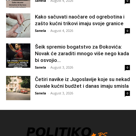
Sanela
-
August 4, 2026
0
Kako sačuvati naočare od ogrebotina i
zašto kućni trikovi imaju svoje granice
Sanela
-
August 4, 2026
0
Šeik spremio bogatstvo za Đokovića:
Novak će zaraditi mnogo više nego kada
bi osvojio...
Sanela
-
August 3, 2026
0
Četiri navike iz Jugoslavije koje su nekad
čuvale kućni budžet i danas imaju smisla
Sanela
-
August 3, 2026
0