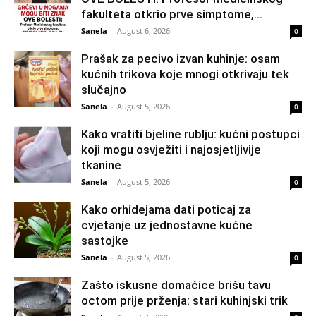
fakulteta otkrio prve simptome,...
Sanela
-
August 6, 2026
0
Prašak za pecivo izvan kuhinje: osam
kućnih trikova koje mnogi otkrivaju tek
slučajno
Sanela
-
August 5, 2026
0
Kako vratiti bjeline rublju: kućni postupci
koji mogu osvježiti i najosjetljivije
tkanine
Sanela
-
August 5, 2026
0
Kako orhidejama dati poticaj za
cvjetanje uz jednostavne kućne
sastojke
Sanela
-
August 5, 2026
0
Zašto iskusne domaćice brišu tavu
octom prije prženja: stari kuhinjski trik