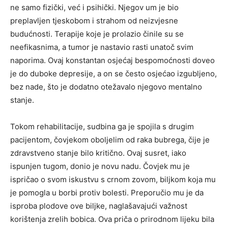
ne samo fizički, već i psihički. Njegov um je bio
preplavljen tjeskobom i strahom od neizvjesne
budućnosti. Terapije koje je prolazio činile su se
neefikasnima, a tumor je nastavio rasti unatoč svim
naporima. Ovaj konstantan osjećaj bespomoćnosti doveo
je do duboke depresije, a on se često osjećao izgubljeno,
bez nade, što je dodatno otežavalo njegovo mentalno
stanje.
Tokom rehabilitacije, sudbina ga je spojila s drugim
pacijentom, čovjekom oboljelim od raka bubrega, čije je
zdravstveno stanje bilo kritično. Ovaj susret, iako
ispunjen tugom, donio je novu nadu. Čovjek mu je
ispričao o svom iskustvu s crnom zovom, biljkom koja mu
je pomogla u borbi protiv bolesti. Preporučio mu je da
isproba plodove ove biljke, naglašavajući važnost
korištenja zrelih bobica. Ova priča o prirodnom lijeku bila