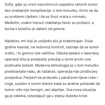
Sofiji, gdje su vrsni neurohirurzi uspješno uklonili tumor
bez značajnijih komplikacija. U tom trenutku, činilo se da
su problemi riješeni i da se život vraća u normalu.
Međutim, ovakvi trenuci olakšanja često su prolazni, a
borba s bolešću je daleko od gotove.
Nažalost, mir koji je uslijedio bio je kratkotrajan. Dvije
godine kasnije, na redovnoj kontroli, saznaje da se tumor
vratio, i to gotovo iste veličine. Odluka ljekara o laserskoj
operaciji bila je posljednji pokušaj u borbi protiv ove
podmukle bolesti. Moderna tehnologija je u tom trenutku
predstavljala nadu, ali nažalost, operacija nije prošla bez
posljedica. Pacijent se probudio s paralizom lijeve ruke i
noge, suočen s novim šokom kada su analize pokazale da
tumor više nije benigni, već atipičan. Ova nova situacija
ga je zatekla, ostavljajući ga u stanju duboke krize.