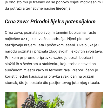
je ono što mu je trebalo da se ponovo osjeti motivisanim i
da potraži alternativne načine liječenja.
Crna zova: Prirodni lijek s potencijalom
Crna zova, poznata po svojim tamnim bobicama, raste
najčešće uz rijeke i vlažna područja. Njeni plodovi
sazrijevaju krajem ljeta i početkom jeseni. Ova biljka je u
narodu poznata i priznata zbog svojih ljekovitih svojstava.
Prilikom pripreme pripravka važno je oprati bobice i
složiti ih s šećerom u staklenku, koju treba ostaviti na
sunčanom mjestu kako bi fermentirala. Preporučeno je
koristiti jednu kašičicu pripravka svaki dan na prazan
stomak, što je postalo dio pacijentovog jutarnjeg rituala.