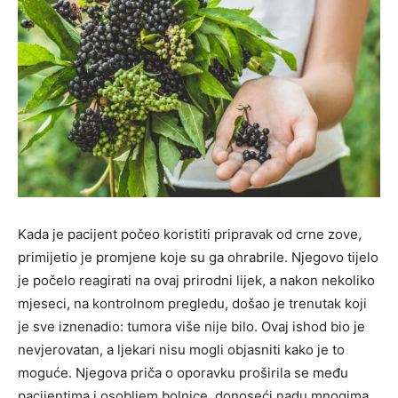
Kada je pacijent počeo koristiti pripravak od crne zove,
primijetio je promjene koje su ga ohrabrile. Njegovo tijelo
je počelo reagirati na ovaj prirodni lijek, a nakon nekoliko
mjeseci, na kontrolnom pregledu, došao je trenutak koji
je sve iznenadio: tumora više nije bilo. Ovaj ishod bio je
nevjerovatan, a ljekari nisu mogli objasniti kako je to
moguće. Njegova priča o oporavku proširila se među
pacijentima i osobljem bolnice, donoseći nadu mnogima