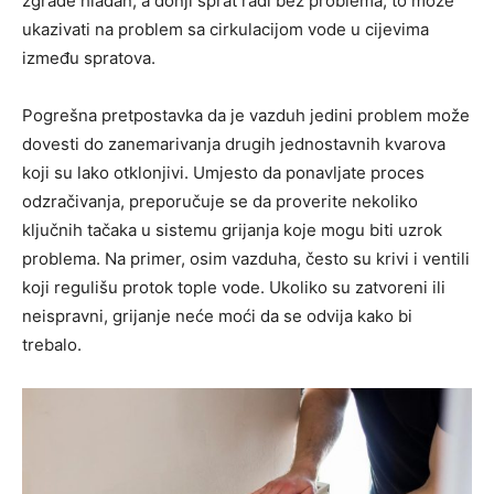
zgrade hladan, a donji sprat radi bez problema, to može
ukazivati na problem sa cirkulacijom vode u cijevima
između spratova.
Pogrešna pretpostavka da je vazduh jedini problem može
dovesti do zanemarivanja drugih jednostavnih kvarova
koji su lako otklonjivi. Umjesto da ponavljate proces
odzračivanja, preporučuje se da proverite nekoliko
ključnih tačaka u sistemu grijanja koje mogu biti uzrok
problema. Na primer, osim vazduha, često su krivi i ventili
koji regulišu protok tople vode. Ukoliko su zatvoreni ili
neispravni, grijanje neće moći da se odvija kako bi
trebalo.