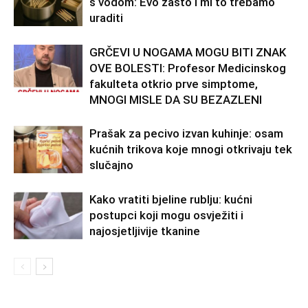
s vodom: Evo zašto i mi to trebamo
uraditi
GRČEVI U NOGAMA MOGU BITI ZNAK
OVE BOLESTI: Profesor Medicinskog
fakulteta otkrio prve simptome,
MNOGI MISLE DA SU BEZAZLENI
Prašak za pecivo izvan kuhinje: osam
kućnih trikova koje mnogi otkrivaju tek
slučajno
Kako vratiti bjeline rublju: kućni
postupci koji mogu osvježiti i
najosjetljivije tkanine