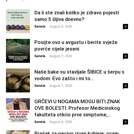
Da li ste znali koliko je zdravo pojesti
samo 5 šljiva dnevno?
Sanela
-
August 8, 2026
0
Posijte ovo u avgustu i berite svježe
povrće cijele jeseni
Sanela
-
August 7, 2026
0
Naše bake su stavljale ŠIBICE u šerpu s
vodom: Evo zašto i mi to...
Sanela
-
August 7, 2026
0
GRČEVI U NOGAMA MOGU BITI ZNAK
OVE BOLESTI: Profesor Medicinskog
fakulteta otkrio prve simptome,...
Sanela
-
August 6, 2026
0
Prašak za pecivo izvan kuhinje: osam