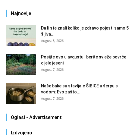
Najnovije
Da li ste znali koliko je zdravo pojesti samo 5
šljiva...
August 8, 2026
Posijte ovo u avgustu i berite svježe povrće
cijele jeseni
August 7, 2026
Naše bake su stavljale ŠIBICE u šerpu s
vodom: Evo zašto...
August 7, 2026
Oglasi - Advertisement
Izdvojeno