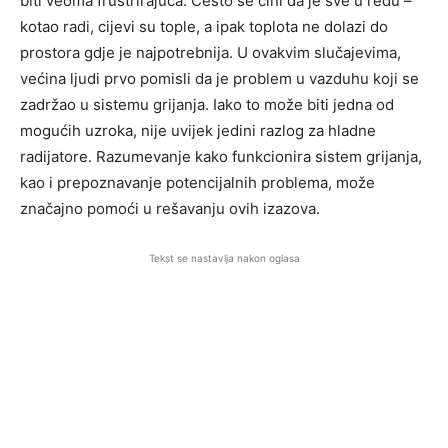
biti veoma frustrirajuća. Često se čini da je sve u redu –
kotao radi, cijevi su tople, a ipak toplota ne dolazi do
prostora gdje je najpotrebnija. U ovakvim slučajevima,
većina ljudi prvo pomisli da je problem u vazduhu koji se
zadržao u sistemu grijanja. Iako to može biti jedna od
mogućih uzroka, nije uvijek jedini razlog za hladne
radijatore. Razumevanje kako funkcionira sistem grijanja,
kao i prepoznavanje potencijalnih problema, može
značajno pomoći u rešavanju ovih izazova.
Tekst se nastavlja nakon oglasa