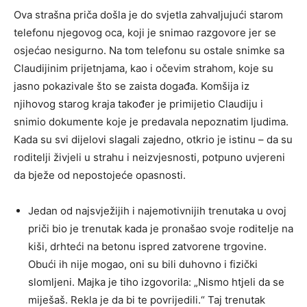
Ova strašna priča došla je do svjetla zahvaljujući starom
telefonu njegovog oca, koji je snimao razgovore jer se
osjećao nesigurno. Na tom telefonu su ostale snimke sa
Claudijinim prijetnjama, kao i očevim strahom, koje su
jasno pokazivale što se zaista događa. Komšija iz
njihovog starog kraja također je primijetio Claudiju i
snimio dokumente koje je predavala nepoznatim ljudima.
Kada su svi dijelovi slagali zajedno, otkrio je istinu – da su
roditelji živjeli u strahu i neizvjesnosti, potpuno uvjereni
da bježe od nepostojeće opasnosti.
Jedan od najsvježijih i najemotivnijih trenutaka u ovoj
priči bio je trenutak kada je pronašao svoje roditelje na
kiši, drhteći na betonu ispred zatvorene trgovine.
Obući ih nije mogao, oni su bili duhovno i fizički
slomljeni. Majka je tiho izgovorila: „Nismo htjeli da se
miješaš. Rekla je da bi te povrijedili.“ Taj trenutak