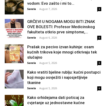
vodom: Evo zašto i mi to...
Sanela
-
August 7, 2026
0
GRČEVI U NOGAMA MOGU BITI ZNAK
OVE BOLESTI: Profesor Medicinskog
fakulteta otkrio prve simptome,...
Sanela
-
August 6, 2026
0
Prašak za pecivo izvan kuhinje: osam
kućnih trikova koje mnogi otkrivaju tek
slučajno
Sanela
-
August 5, 2026
0
Kako vratiti bjeline rublju: kućni postupci
koji mogu osvježiti i najosjetljivije
tkanine
Sanela
-
August 5, 2026
0
Kako orhidejama dati poticaj za
cvjetanje uz jednostavne kućne