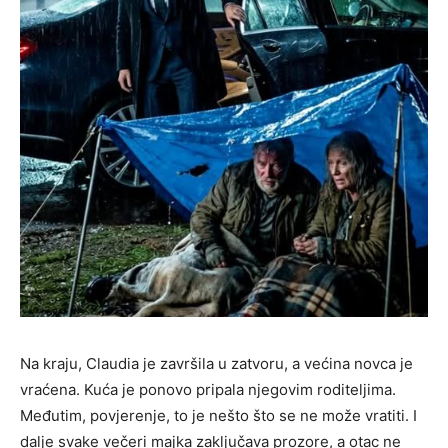
Na kraju, Claudia je završila u zatvoru, a većina novca je
vraćena. Kuća je ponovo pripala njegovim roditeljima.
Međutim, povjerenje, to je nešto što se ne može vratiti. I
dalje svake večeri majka zaključava prozore, a otac ne