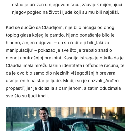
ostao je urezan u njegovom srcu, zauvijek mijenjajući
njegov pogled na život i ljude koji su mu bili najbliži.
Kad se suočio sa Claudijom, nije bilo ničega od onog
toplog glasa kojeg je pamtio. Njeno ponašanje bilo je
hladno, a njen odgovor – da su roditelji bili „laki za
manipulaciju“ – pokazao je sve što je trebalo znati o
njenoj unutrašnjoj praznini. Kasnija istraga je otkrila da je
Claudia imala mrežu lažnih identiteta i offshore računa, te
da je ovo bio samo dio njezinih višegodišnjih prevara
usmjerenih na starije ljude. Mediji su je nazvali „Anđeo
propasti“, jer je dolazila s osmijehom, a zatim oduzimala
sve što su ljudi imali.