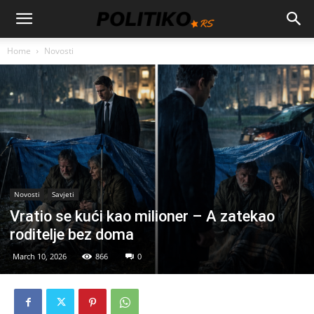
Home
Novosti
Novosti
Savjeti
Vratio se kući kao milioner – A zatekao
roditelje bez doma
March 10, 2026
866
0