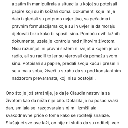
a zatim ih manipulirala u situaciju u kojoj su potpisali
papire koji su ih koštali doma. Dokumenti koje im je
dala izgledali su potpuno uvjerljivo, sa pečatima i
pravnim formulacijama koje su ih uvjerile da moraju
djelovati brzo kako bi spasili sina. Pomoću ovih lažnih
dokumenta, uzela je kontrolu nad njihovim životom.
Nisu razumjeli ni pravni sistem ni svijet u kojem je on
radio, ali su radili to jer su vjerovali da pomažu svom
sinu. Potpisali su papire, predali svoju kuću i preselili
se u malu sobu, živeći u strahu da su pod konstantnim
nadzorom prevaranata, koji nisu postojali.
Ono što je još strašnije, je da je Claudia nastavila sa
životom kao da ništa nije bilo. Dolazila je na posao svaki
dan, smijala se, razgovarala s njim i izmišljala
svakodnevne priče o tome kako se roditelji snalaze.
Slušajući sve ove laži, on nije ni slutio da su roditelji već