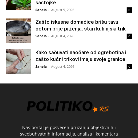
sastojke
Sanela
-
August 5, 2026
0
Zašto iskusne domaćice brišu tavu
octom prije prženja: stari kuhinjski trik
Sanela
-
August 4, 2026
0
Kako sačuvati naočare od ogrebotina i
zašto kućni trikovi imaju svoje granice
Sanela
-
August 4, 2026
0
Naš portal je posvećen pružanju objektivnih i
sveobuhvatnih informacija, analiza i komentara