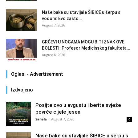
Naše bake su stavljale ŠIBICE u šerpu s
vodom: Evo zašto...
August 7, 2026
GRČEVI U NOGAMA MOGU BITI ZNAK OVE
BOLESTI: Profesor Medicinskog fakulteta...
August 6, 2026
Oglasi - Advertisement
Izdvojeno
Posijte ovo u avgustu i berite svježe
povrće cijele jeseni
Sanela
-
August 7, 2026
0
Naše bake su stavljale ŠIBICE u šerpu s