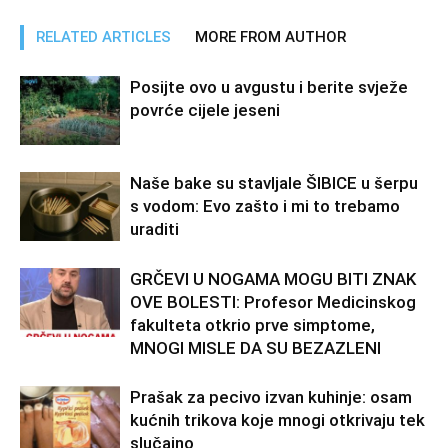
RELATED ARTICLES
MORE FROM AUTHOR
Posijte ovo u avgustu i berite svježe
povrće cijele jeseni
Naše bake su stavljale ŠIBICE u šerpu
s vodom: Evo zašto i mi to trebamo
uraditi
GRČEVI U NOGAMA MOGU BITI ZNAK
OVE BOLESTI: Profesor Medicinskog
fakulteta otkrio prve simptome,
MNOGI MISLE DA SU BEZAZLENI
Prašak za pecivo izvan kuhinje: osam
kućnih trikova koje mnogi otkrivaju tek
slučajno