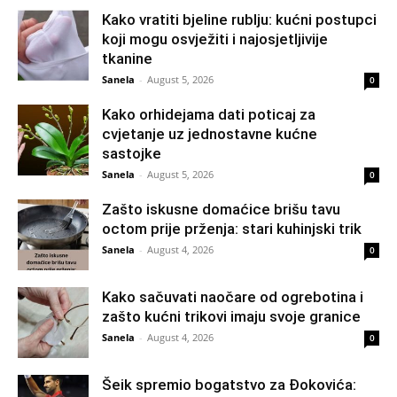
Kako vratiti bjeline rublju: kućni postupci
koji mogu osvježiti i najosjetljivije
tkanine
Sanela
-
August 5, 2026
0
Kako orhidejama dati poticaj za
cvjetanje uz jednostavne kućne
sastojke
Sanela
-
August 5, 2026
0
Zašto iskusne domaćice brišu tavu
octom prije prženja: stari kuhinjski trik
Sanela
-
August 4, 2026
0
Kako sačuvati naočare od ogrebotina i
zašto kućni trikovi imaju svoje granice
Sanela
-
August 4, 2026
0
Šeik spremio bogatstvo za Đokovića: