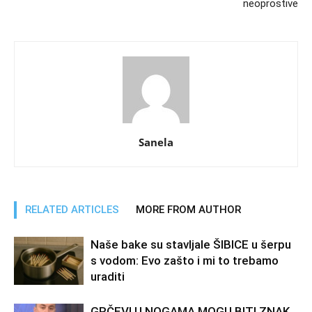
neoprostive
Sanela
RELATED ARTICLES
MORE FROM AUTHOR
Naše bake su stavljale ŠIBICE u šerpu
s vodom: Evo zašto i mi to trebamo
uraditi
GRČEVI U NOGAMA MOGU BITI ZNAK