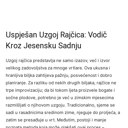
Uspješan Uzgoj Rajčica: Vodič
Kroz Jesensku Sadnju
Uzgoj rajčica predstavlja ne samo izazov, već i izvor
velikog zadovoljstva za mnoge vrtlare. Ova ukusna i
hranljiva biljka zahtijeva pažnju, posvećenost i dobro
planiranje. Za razliku od nekih drugih biljaka, rajčice ne
trpe improvizaciju; da bi tokom ljeta proizvele bogate i
sočne plodove, potrebno je već u zimskim mjesecima
razmišljati o njihovom uzgoju. Tradicionalno, sjeme se
sadi u rasadnicima sredinom zime, njeguje do proljeća, a
zatim se presađuje u vrt. Međutim, postoji i manje
poznata metoda koja može olakšati ovaj proces –