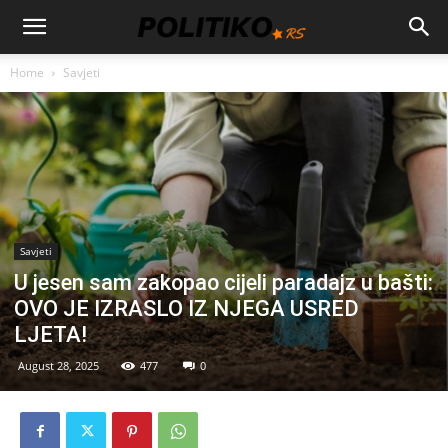
Home
Savjeti
Savjeti
U jesen sam zakopao cijeli paradajz u bašti:
OVO JE IZRASLO IZ NJEGA USRED
LJETA!
August 28, 2025
477
0