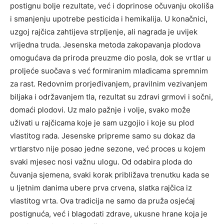
postignu bolje rezultate, već i doprinose očuvanju okoliša
i smanjenju upotrebe pesticida i hemikalija. U konačnici,
uzgoj rajčica zahtijeva strpljenje, ali nagrada je uvijek
vrijedna truda. Jesenska metoda zakopavanja plodova
omogućava da priroda preuzme dio posla, dok se vrtlar u
proljeće suočava s već formiranim mladicama spremnim
za rast. Redovnim prorjeđivanjem, pravilnim vezivanjem
biljaka i održavanjem tla, rezultat su zdravi grmovi i sočni,
domaći plodovi. Uz malo pažnje i volje, svako može
uživati u rajčicama koje je sam uzgojio i koje su plod
vlastitog rada. Jesenske pripreme samo su dokaz da
vrtlarstvo nije posao jedne sezone, već proces u kojem
svaki mjesec nosi važnu ulogu. Od odabira ploda do
čuvanja sjemena, svaki korak približava trenutku kada se
u ljetnim danima ubere prva crvena, slatka rajčica iz
vlastitog vrta. Ova tradicija ne samo da pruža osjećaj
postignuća, već i blagodati zdrave, ukusne hrane koja je