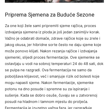
Priprema Sjemena za Buduće Sezone
Za one koji žele sami pripremiti sjeme rajčica, proces
izdvajanja sjemena iz ploda je još jedan zanimljiv korak.
Važno je odabrati domaće, zdrave rajčice koje su zrele i
jakog okusa, jer hibridne sorte često ne daju sjeme koje
može ponovo klijati. Nakon rezanja rajčice i izdvajanja
sjemenki, slijedi proces fermentacije. Ove sjemenke se
ostavljaju u vodi na sobnoj temperaturi 24 do 48 sati, dok
se pulpa ne razgradi. Ova fermentacija ne samo da
poboljšava klijavost, već i smanjuje rizik od bolesti koje
mogu napasti sjeme. Nakon fermentacije, sjemenke
potonu na dno posude i spremne su za ispiranje i
sušenje. Kada se dobro osuše, čuvaju se u zatvorenoj
posudi na hladnom i tamnom mjestu do proljeća.
Fermentacija je izuzetno važna faza, jer razgrađuje