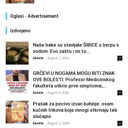
Oglasi - Advertisement
Izdvojeno
Naše bake su stavljale ŠIBICE u šerpu s
vodom: Evo zašto i mi to...
Sanela
-
August 7, 2026
0
GRČEVI U NOGAMA MOGU BITI ZNAK
OVE BOLESTI: Profesor Medicinskog
fakulteta otkrio prve simptome,...
Sanela
-
August 6, 2026
0
Prašak za pecivo izvan kuhinje: osam
kućnih trikova koje mnogi otkrivaju tek
slučajno
Sanela
-
August 5, 2026
0