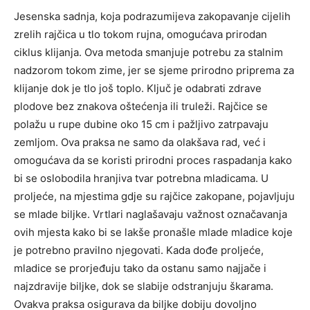
Jesenska sadnja, koja podrazumijeva zakopavanje cijelih
zrelih rajčica u tlo tokom rujna, omogućava prirodan
ciklus klijanja. Ova metoda smanjuje potrebu za stalnim
nadzorom tokom zime, jer se sjeme prirodno priprema za
klijanje dok je tlo još toplo. Ključ je odabrati zdrave
plodove bez znakova oštećenja ili truleži. Rajčice se
polažu u rupe dubine oko 15 cm i pažljivo zatrpavaju
zemljom. Ova praksa ne samo da olakšava rad, već i
omogućava da se koristi prirodni proces raspadanja kako
bi se oslobodila hranjiva tvar potrebna mladicama. U
proljeće, na mjestima gdje su rajčice zakopane, pojavljuju
se mlade biljke. Vrtlari naglašavaju važnost označavanja
ovih mjesta kako bi se lakše pronašle mlade mladice koje
je potrebno pravilno njegovati. Kada dođe proljeće,
mladice se prorjeđuju tako da ostanu samo najjače i
najzdravije biljke, dok se slabije odstranjuju škarama.
Ovakva praksa osigurava da biljke dobiju dovoljno