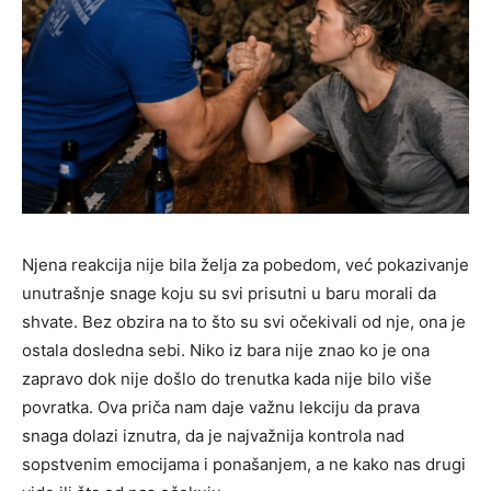
Njena reakcija nije bila želja za pobedom, već pokazivanje
unutrašnje snage koju su svi prisutni u baru morali da
shvate. Bez obzira na to što su svi očekivali od nje, ona je
ostala dosledna sebi. Niko iz bara nije znao ko je ona
zapravo dok nije došlo do trenutka kada nije bilo više
povratka. Ova priča nam daje važnu lekciju da prava
snaga dolazi iznutra, da je najvažnija kontrola nad
sopstvenim emocijama i ponašanjem, a ne kako nas drugi