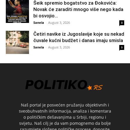
Šeik spremio bogatstvo za Đokovića:
Novak će zaraditi mnogo više nego kada
bi osvojio...
Sanela
-
August 3, 2026
0
Četiri navike iz Jugoslavije koje su nekad
čuvale kućni budžet i danas imaju smisla
Sanela
-
August 3, 2026
0
Naš portal je posvećen pružanju objektivnih i
sveobuhvatnih informacija, analiza i komentara
o političkim dešavanjima u Srbiji, regionu i
svijetu. Naš cilj je da vam pomognemo da bolje
razumijete složene političke procese, donosite