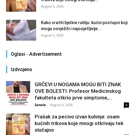
August 5, 2026
Kako vratiti bjeline rublju: kućni postupci koji
mogu osvježiti i najosjetljivije...
August 5, 2026
Oglasi - Advertisement
Izdvojeno
GRČEVI U NOGAMA MOGU BITI ZNAK
OVE BOLESTI: Profesor Medicinskog
fakulteta otkrio prve simptome,...
Sanela
-
August 6, 2026
0
Prašak za pecivo izvan kuhinje: osam
kućnih trikova koje mnogi otkrivaju tek
slučajno