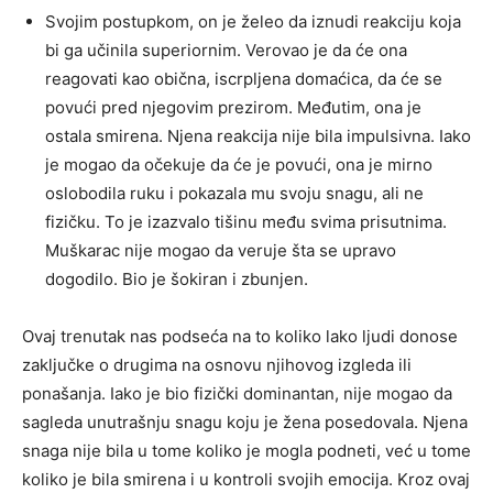
Svojim postupkom, on je želeo da iznudi reakciju koja
bi ga učinila superiornim. Verovao je da će ona
reagovati kao obična, iscrpljena domaćica, da će se
povući pred njegovim prezirom. Međutim, ona je
ostala smirena. Njena reakcija nije bila impulsivna. Iako
je mogao da očekuje da će je povući, ona je mirno
oslobodila ruku i pokazala mu svoju snagu, ali ne
fizičku. To je izazvalo tišinu među svima prisutnima.
Muškarac nije mogao da veruje šta se upravo
dogodilo. Bio je šokiran i zbunjen.
Ovaj trenutak nas podseća na to koliko lako ljudi donose
zaključke o drugima na osnovu njihovog izgleda ili
ponašanja. Iako je bio fizički dominantan, nije mogao da
sagleda unutrašnju snagu koju je žena posedovala. Njena
snaga nije bila u tome koliko je mogla podneti, već u tome
koliko je bila smirena i u kontroli svojih emocija. Kroz ovaj