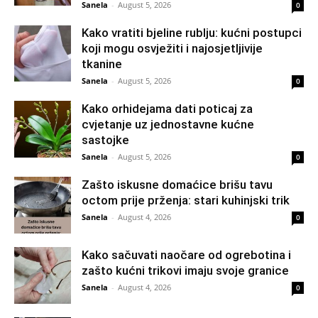
Sanela
-
August 5, 2026
0
Kako vratiti bjeline rublju: kućni postupci
koji mogu osvježiti i najosjetljivije
tkanine
Sanela
-
August 5, 2026
0
Kako orhidejama dati poticaj za
cvjetanje uz jednostavne kućne
sastojke
Sanela
-
August 5, 2026
0
Zašto iskusne domaćice brišu tavu
octom prije prženja: stari kuhinjski trik
Sanela
-
August 4, 2026
0
Kako sačuvati naočare od ogrebotina i
zašto kućni trikovi imaju svoje granice
Sanela
-
August 4, 2026
0