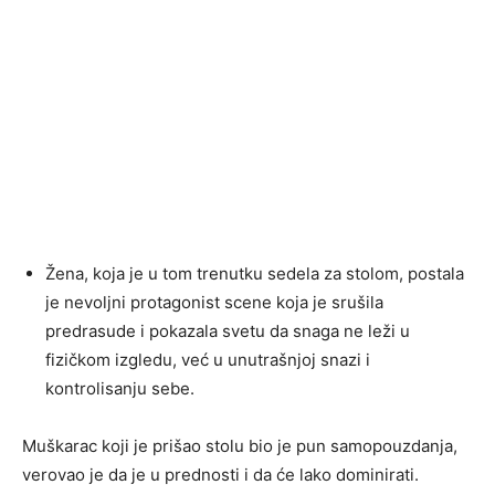
Žena, koja je u tom trenutku sedela za stolom, postala
je nevoljni protagonist scene koja je srušila
predrasude i pokazala svetu da snaga ne leži u
fizičkom izgledu, već u unutrašnjoj snazi i
kontrolisanju sebe.
Muškarac koji je prišao stolu bio je pun samopouzdanja,
verovao je da je u prednosti i da će lako dominirati.