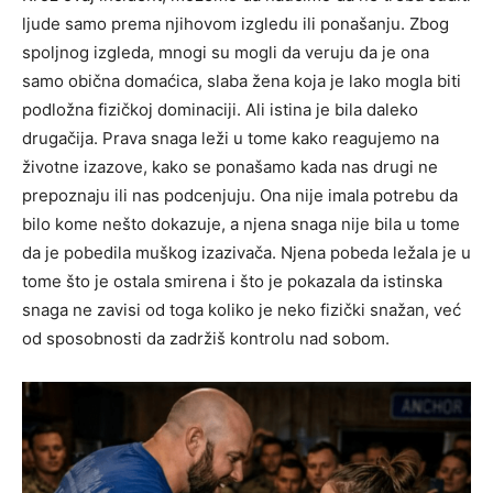
ljude samo prema njihovom izgledu ili ponašanju. Zbog
spoljnog izgleda, mnogi su mogli da veruju da je ona
samo obična domaćica, slaba žena koja je lako mogla biti
podložna fizičkoj dominaciji. Ali istina je bila daleko
drugačija. Prava snaga leži u tome kako reagujemo na
životne izazove, kako se ponašamo kada nas drugi ne
prepoznaju ili nas podcenjuju. Ona nije imala potrebu da
bilo kome nešto dokazuje, a njena snaga nije bila u tome
da je pobedila muškog izazivača. Njena pobeda ležala je u
tome što je ostala smirena i što je pokazala da istinska
snaga ne zavisi od toga koliko je neko fizički snažan, već
od sposobnosti da zadržiš kontrolu nad sobom.