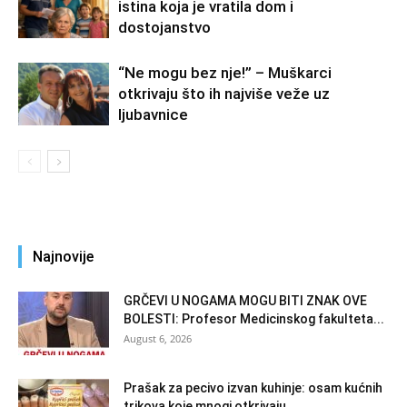
istina koja je vratila dom i
dostojanstvo
“Ne mogu bez nje!” – Muškarci
otkrivaju što ih najviše veže uz
ljubavnice
Najnovije
GRČEVI U NOGAMA MOGU BITI ZNAK OVE
BOLESTI: Profesor Medicinskog fakulteta...
August 6, 2026
Prašak za pecivo izvan kuhinje: osam kućnih
trikova koje mnogi otkrivaju...