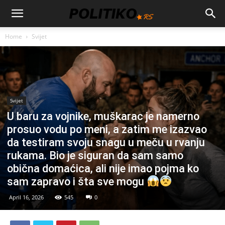
Home
Svijet
Svijet
U baru za vojnike, muškarac je namerno
prosuo vodu po meni, a zatim me izazvao
da testiram svoju snagu u meču u rvanju
rukama. Bio je siguran da sam samo
obična domaćica, ali nije imao pojma ko
sam zapravo i šta sve mogu
April 16, 2026
545
0