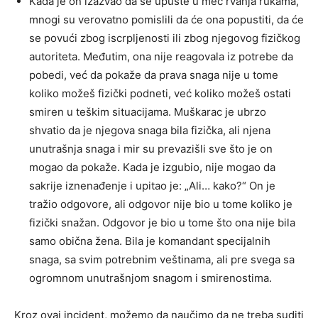
Kada je on izazvao da se upuste u meč rvanja rukama,
mnogi su verovatno pomislili da će ona popustiti, da će
se povući zbog iscrpljenosti ili zbog njegovog fizičkog
autoriteta. Međutim, ona nije reagovala iz potrebe da
pobedi, već da pokaže da prava snaga nije u tome
koliko možeš fizički podneti, već koliko možeš ostati
smiren u teškim situacijama. Muškarac je ubrzo
shvatio da je njegova snaga bila fizička, ali njena
unutrašnja snaga i mir su prevazišli sve što je on
mogao da pokaže. Kada je izgubio, nije mogao da
sakrije iznenađenje i upitao je: „Ali… kako?“ On je
tražio odgovore, ali odgovor nije bio u tome koliko je
fizički snažan. Odgovor je bio u tome što ona nije bila
samo obična žena. Bila je komandant specijalnih
snaga, sa svim potrebnim veštinama, ali pre svega sa
ogromnom unutrašnjom snagom i smirenostima.
Kroz ovaj incident, možemo da naučimo da ne treba suditi