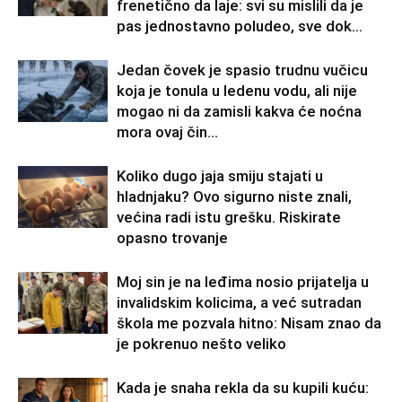
frenetično da laje: svi su mislili da je
pas jednostavno poludeo, sve dok...
Jedan čovek je spasio trudnu vučicu
koja je tonula u ledenu vodu, ali nije
mogao ni da zamisli kakva će noćna
mora ovaj čin...
Koliko dugo jaja smiju stajati u
hladnjaku? Ovo sigurno niste znali,
većina radi istu grešku. Riskirate
opasno trovanje
Moj sin je na leđima nosio prijatelja u
invalidskim kolicima, a već sutradan
škola me pozvala hitno: Nisam znao da
je pokrenuo nešto veliko
Kada je snaha rekla da su kupili kuću: