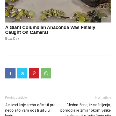
Previous article
Next article
4 stvari koje treba očistiti pre
“Jedna žena, iz sažaljenja,
nego što vam gosti uđu u
pomogla je zmiji tokom velike
kuću
vrućine, ali starija žena nije