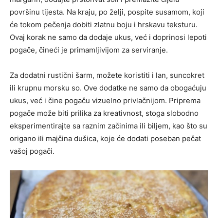
površinu tijesta. Na kraju, po želji, pospite susamom, koji
će tokom pečenja dobiti zlatnu boju i hrskavu teksturu.
Ovaj korak ne samo da dodaje ukus, već i doprinosi lepoti
pogače, čineći je primamljivijom za serviranje.
Za dodatni rustični šarm, možete koristiti i lan, suncokret
ili krupnu morsku so. Ove dodatke ne samo da obogaćuju
ukus, već i čine pogaču vizuelno privlačnijom. Priprema
pogače može biti prilika za kreativnost, stoga slobodno
eksperimentirajte sa raznim začinima ili biljem, kao što su
origano ili majčina dušica, koje će dodati poseban pečat
vašoj pogači.