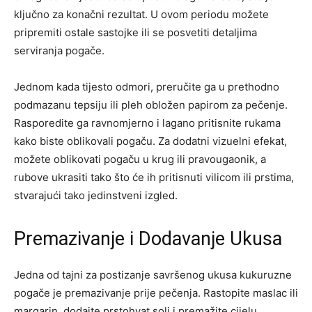
ključno za konačni rezultat. U ovom periodu možete
pripremiti ostale sastojke ili se posvetiti detaljima
serviranja pogače.
Jednom kada tijesto odmori, preručite ga u prethodno
podmazanu tepsiju ili pleh obložen papirom za pečenje.
Rasporedite ga ravnomjerno i lagano pritisnite rukama
kako biste oblikovali pogaču. Za dodatni vizuelni efekat,
možete oblikovati pogaču u krug ili pravougaonik, a
rubove ukrasiti tako što će ih pritisnuti vilicom ili prstima,
stvarajući tako jedinstveni izgled.
Premazivanje i Dodavanje Ukusa
Jedna od tajni za postizanje savršenog ukusa kukuruzne
pogače je premazivanje prije pečenja. Rastopite maslac ili
margarin, dodajte prstohvat soli i premažite cijelu