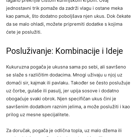
lagano prekrijte čistom kuhinjskom krpom. Ovaj
jednostavni trik pomaže da zadrži vlagu i ostane meka
kao pamuk, što dodatno poboljšava njen ukus. Dok čekate
da se malo ohladi, možete pripremiti dodatke s kojima
ćete je poslužiti.
Posluživanje: Kombinacije i Ideje
Kukuruzna pogača je ukusna sama po sebi, ali savršeno
se slaže s različitim dodacima. Mnogi uživaju u njoj uz
domaći sir, kajmak ili pavlaku. Također se često poslužuje
uz čorbe, gulaše ili pasulj, jer upija sosove i dodatno
obogaćuje svaki obrok.
Njen specifičan ukus čini je
savršenim dodatkom raznim jelima, a može poslužiti i kao
prilog uz mesne specijalitete.
Za doručak, pogača je odlična topla, uz malo džema ili