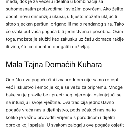
meda, dok je za večeru idealna u kombinaciji sa
suhomesnatim proizvodima i svježim povrćem. Ako želite
dodati novu dimenziju ukusu, u tijesto možete uključiti
sitno sjeckan peršun, origano ili malo rendanog sira. Tako
će svaki put vaša pogača biti jedinstvena i posebna. Osim
toga, možete je služiti kao zakusku uz čašu domaće rakije
ili vina, što će dodatno obogatiti doživljaj.
Mala Tajna Domaćih Kuhara
Ono što ovu pogaču čini izvanrednom nije samo recept,
već i iskustvo i emocije koje se vežu za pripremu. Mnoge
bake su je pravile bez preciznog mjerenja, oslanjajući se
na intuiciju i svoje vještine.
Ova tradicija jednostavno
pogače vraća nas u djetinjstvo, podsjećajući nas na to
koliko je važno provoditi vrijeme s porodicom i dijeliti
obroke koji spajaju.
U svakom zalogaju ove pogače osjetit