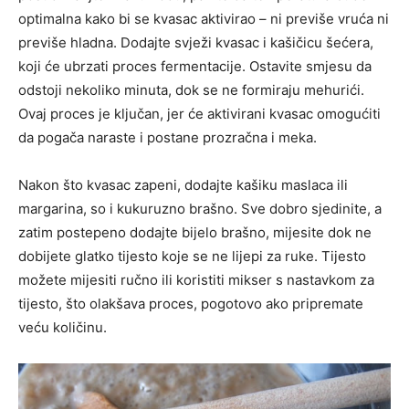
optimalna kako bi se kvasac aktivirao – ni previše vruća ni
previše hladna. Dodajte svježi kvasac i kašičicu šećera,
koji će ubrzati proces fermentacije. Ostavite smjesu da
odstoji nekoliko minuta, dok se ne formiraju mehurići.
Ovaj proces je ključan, jer će aktivirani kvasac omogućiti
da pogača naraste i postane prozračna i meka.
Nakon što kvasac zapeni, dodajte kašiku maslaca ili
margarina, so i kukuruzno brašno. Sve dobro sjedinite, a
zatim postepeno dodajte bijelo brašno, mijesite dok ne
dobijete glatko tijesto koje se ne lijepi za ruke. Tijesto
možete mijesiti ručno ili koristiti mikser s nastavkom za
tijesto, što olakšava proces, pogotovo ako pripremate
veću količinu.