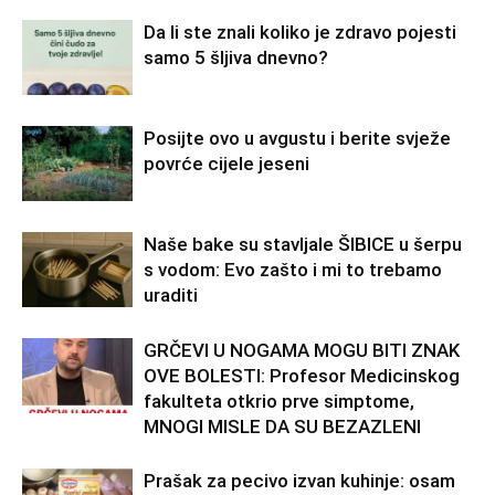
Da li ste znali koliko je zdravo pojesti
samo 5 šljiva dnevno?
Posijte ovo u avgustu i berite svježe
povrće cijele jeseni
Naše bake su stavljale ŠIBICE u šerpu
s vodom: Evo zašto i mi to trebamo
uraditi
GRČEVI U NOGAMA MOGU BITI ZNAK
OVE BOLESTI: Profesor Medicinskog
fakulteta otkrio prve simptome,
MNOGI MISLE DA SU BEZAZLENI
Prašak za pecivo izvan kuhinje: osam