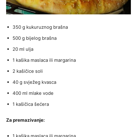
350 g kukuruznog brašna
500 g bijelog brašna
20 ml ulja
1 kašika maslaca ili margarina
2 kašičice soli
40 g svježeg kvasca
400 ml mlake vode
1 kašičica šećera
Za premazivanje:
1 kašika maslaca ili margarina