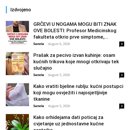
Izdvojeno
GRČEVI U NOGAMA MOGU BITI ZNAK
OVE BOLESTI: Profesor Medicinskog
fakulteta otkrio prve simptome,...
Sanela
-
August 6, 2026
0
Prašak za pecivo izvan kuhinje: osam
kućnih trikova koje mnogi otkrivaju tek
slučajno
Sanela
-
August 5, 2026
0
Kako vratiti bjeline rublju: kućni postupci
koji mogu osvježiti i najosjetljivije
tkanine
Sanela
-
August 5, 2026
0
Kako orhidejama dati poticaj za
cvjetanje uz jednostavne kućne
sastojke