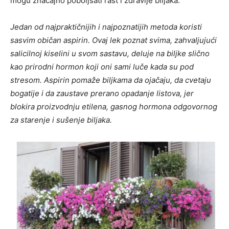
mogu značajno poboljšati rast i zdravlje biljaka.
Jedan od najpraktičnijih i najpoznatijih metoda koristi
sasvim običan aspirin. Ovaj lek poznat svima, zahvaljujući
salicilnoj kiselini u svom sastavu, deluje na biljke slično
kao prirodni hormon koji oni sami luče kada su pod
stresom. Aspirin pomaže biljkama da ojačaju, da cvetaju
bogatije i da zaustave prerano opadanje listova, jer
blokira proizvodnju etilena, gasnog hormona odgovornog
za starenje i sušenje biljaka.