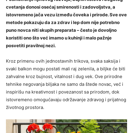
cvetanja donosi osećaj smirenosti i zadovoljstva, a
istovremeno jača vezu između čoveka i prirode. Sve ove
metode pokazuju da za zdrav i lep dom nije potrebno
puno novca niti skupih preparata – često je dovoljno
koristiti ono što već imamo u kuhinji i malo pažnje
posvetiti pravilnoj nezi.
Kroz primenu ovih jednostavnih trikova, svaka saksija i
svaki balkon mogu postati mali raj zelenila, a biljke će biti
zahvalne kroz bujnost, vitalnost i dug vek. Ove prirodne
tehnike negovanja biljaka ne samo da štede novac, već i
inspirišu na kreativnost i povezanost sa prirodom, dok
istovremeno omogućavaju održavanje zdravog i prijatnog
životnog prostora.