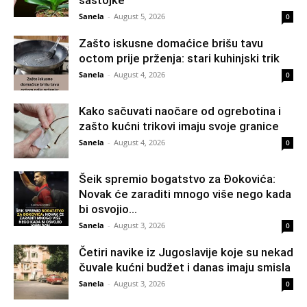
Sanela
-
August 5, 2026
0
Zašto iskusne domaćice brišu tavu
octom prije prženja: stari kuhinjski trik
Sanela
-
August 4, 2026
0
Kako sačuvati naočare od ogrebotina i
zašto kućni trikovi imaju svoje granice
Sanela
-
August 4, 2026
0
Šeik spremio bogatstvo za Đokovića:
Novak će zaraditi mnogo više nego kada
bi osvojio...
Sanela
-
August 3, 2026
0
Četiri navike iz Jugoslavije koje su nekad
čuvale kućni budžet i danas imaju smisla
Sanela
-
August 3, 2026
0