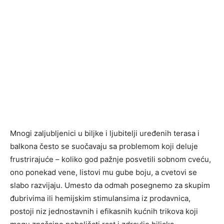
Mnogi zaljubljenici u biljke i ljubitelji uređenih terasa i
balkona često se suočavaju sa problemom koji deluje
frustrirajuće – koliko god pažnje posvetili sobnom cveću,
ono ponekad vene, listovi mu gube boju, a cvetovi se
slabo razvijaju. Umesto da odmah posegnemo za skupim
đubrivima ili hemijskim stimulansima iz prodavnica,
postoji niz jednostavnih i efikasnih kućnih trikova koji