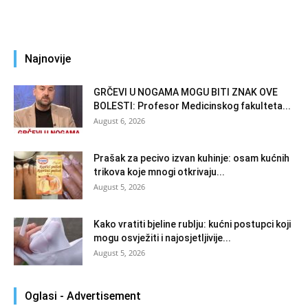
Najnovije
GRČEVI U NOGAMA MOGU BITI ZNAK OVE
BOLESTI: Profesor Medicinskog fakulteta...
August 6, 2026
Prašak za pecivo izvan kuhinje: osam kućnih
trikova koje mnogi otkrivaju...
August 5, 2026
Kako vratiti bjeline rublju: kućni postupci koji
mogu osvježiti i najosjetljivije...
August 5, 2026
Oglasi - Advertisement