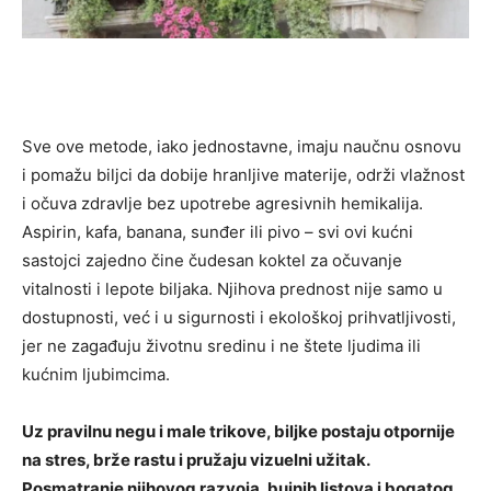
Sve ove metode, iako jednostavne, imaju naučnu osnovu
i pomažu biljci da dobije hranljive materije, održi vlažnost
i očuva zdravlje bez upotrebe agresivnih hemikalija.
Aspirin, kafa, banana, sunđer ili pivo – svi ovi kućni
sastojci zajedno čine čudesan koktel za očuvanje
vitalnosti i lepote biljaka. Njihova prednost nije samo u
dostupnosti, već i u sigurnosti i ekološkoj prihvatljivosti,
jer ne zagađuju životnu sredinu i ne štete ljudima ili
kućnim ljubimcima.
Uz pravilnu negu i male trikove, biljke postaju otpornije
na stres, brže rastu i pružaju vizuelni užitak.
Posmatranje njihovog razvoja, bujnih listova i bogatog