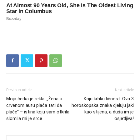
Previous article
Next article
Moja ćerka je rekla: „Žena u
Kriju krhku ličnost: Ova 3
crvenom autu plaća tati da
horoskopska znaka djeluju jaki
plače“ – istina koju sam otkrila
kao stijena, a duša im je
slomila mi je srce
osjetljiva!