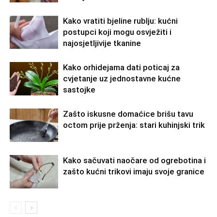
Kako vratiti bjeline rublju: kućni
postupci koji mogu osvježiti i
najosjetljivije tkanine
Kako orhidejama dati poticaj za
cvjetanje uz jednostavne kućne
sastojke
Zašto iskusne domaćice brišu tavu
octom prije prženja: stari kuhinjski trik
Kako sačuvati naočare od ogrebotina i
zašto kućni trikovi imaju svoje granice