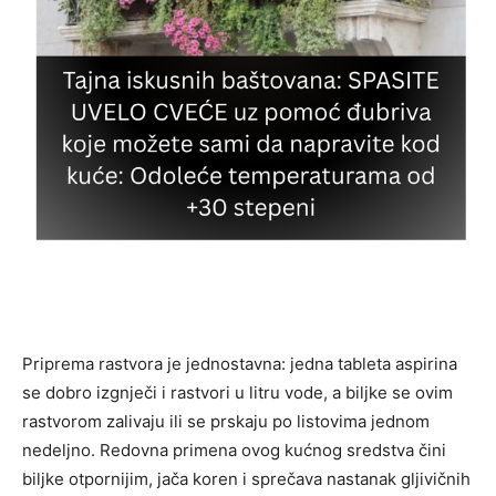
Priprema rastvora je jednostavna: jedna tableta aspirina
se dobro izgnječi i rastvori u litru vode, a biljke se ovim
rastvorom zalivaju ili se prskaju po listovima jednom
nedeljno. Redovna primena ovog kućnog sredstva čini
biljke otpornijim, jača koren i sprečava nastanak gljivičnih