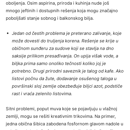
oboljenja. Osim aspirina, priroda i kuhinja nude još
mnogo jeftinih i dostupnih rešenja koja mogu značajno
poboljšati stanje sobnog i balkonskog bilja.
Jedan od čestih problema je preterano zalivanje, koje
može dovesti do truljenja korena. Rešenje se krije u
običnom sunđeru za sudove koji se stavlja na dno
saksije prilikom presađivanja. On upija višak vode, a
biljka prima samo onoliko tečnosti koliko joj je
potrebno. Drugi prirodni saveznik je talog od kafe. Ako
listovi počnu da žute, dodavanje osušenog taloga u
površinski sloj zemlje obezbeđuje biljci azot, podstiče
rast i vraća zelenilo listovima.
Sitni problemi, poput muva koje se pojavljuju u vlažnoj
zemlji, mogu se rešiti kreativnim trikovima. Na primer,
jedna obična šibica zabodena fosfornom glavom nadole u