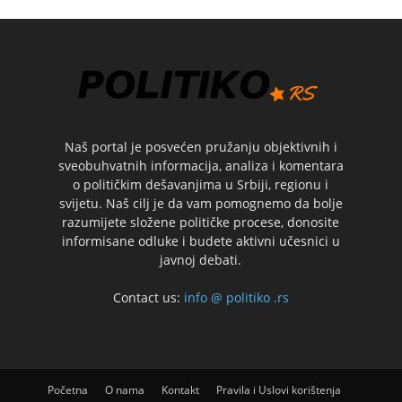
Naš portal je posvećen pružanju objektivnih i
sveobuhvatnih informacija, analiza i komentara
o političkim dešavanjima u Srbiji, regionu i
svijetu. Naš cilj je da vam pomognemo da bolje
razumijete složene političke procese, donosite
informisane odluke i budete aktivni učesnici u
javnoj debati.
Contact us:
info @ politiko .rs
Početna
O nama
Kontakt
Pravila i Uslovi korištenja