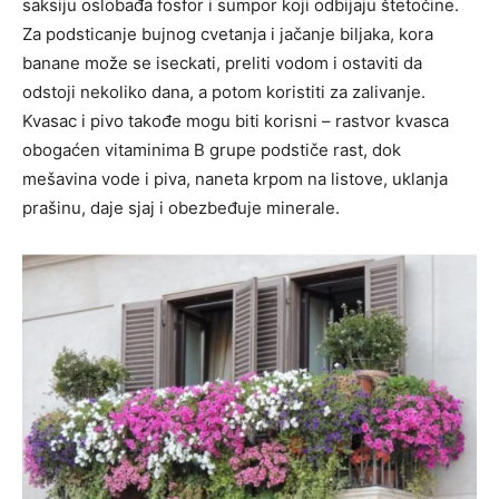
saksiju oslobađa fosfor i sumpor koji odbijaju štetočine.
Za podsticanje bujnog cvetanja i jačanje biljaka, kora
banane može se iseckati, preliti vodom i ostaviti da
odstoji nekoliko dana, a potom koristiti za zalivanje.
Kvasac i pivo takođe mogu biti korisni – rastvor kvasca
obogaćen vitaminima B grupe podstiče rast, dok
mešavina vode i piva, naneta krpom na listove, uklanja
prašinu, daje sjaj i obezbeđuje minerale.