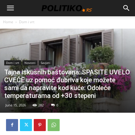
Home
Dom i vrt
Dom i vrt
Novosti
Savjeti
Tajna iskusnih baštovana: SPASITE UVELO
CVEĆE uz pomoć đubriva koje možete
sami da napravite kod kuće: Odoleće
temperaturama od +30 stepeni
June 15, 2026
282
0