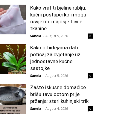
Kako vratiti bjeline rublju:
kućni postupci koji mogu
osvježiti i najosjetljivije
tkanine
Sanela
-
August 5, 2026
0
Kako orhidejama dati
poticaj za cvjetanje uz
jednostavne kućne
sastojke
Sanela
-
August 5, 2026
0
Zašto iskusne domaćice
brišu tavu octom prije
prženja: stari kuhinjski trik
Sanela
-
August 4, 2026
0