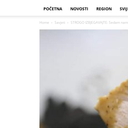
POČETNA
NOVOSTI
REGION
SVIJ
Home
Savjeti
STROGO IZBJEGAVAJTE: Sedam namirni