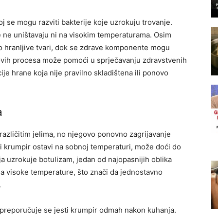
oj se mogu razviti bakterije koje uzrokuju trovanje.
se ne uništavaju ni na visokim temperaturama. Osim
o hranljive tvari, dok se zdrave komponente mogu
 ovih procesa može pomoći u sprječavanju zdravstvenih
je hrane koja nije pravilno skladištena ili ponovo
a
 različitim jelima, no njegovo ponovno zagrijavanje
ni krumpir ostavi na sobnoj temperaturi, može doći do
oja uzrokuje botulizam, jedan od najopasnijih oblika
na visoke temperature, što znači da jednostavno
.
, preporučuje se jesti krumpir odmah nakon kuhanja.