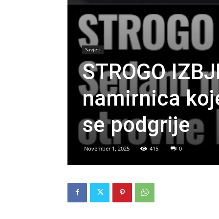
Savjeti
STROGO IZBJ
namirnica koj
se podgrije
November 1, 2025
415
0