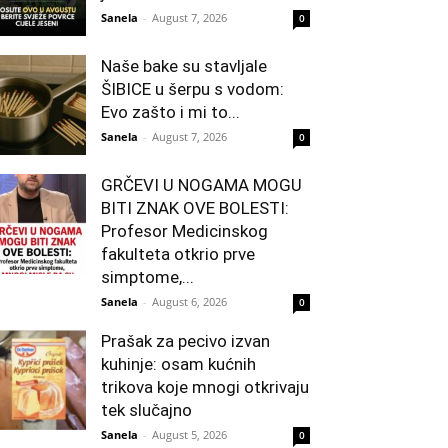
Sanela
-
August 7, 2026
0
Naše bake su stavljale
ŠIBICE u šerpu s vodom:
Evo zašto i mi to...
Sanela
-
August 7, 2026
0
GRČEVI U NOGAMA MOGU
BITI ZNAK OVE BOLESTI:
Profesor Medicinskog
fakulteta otkrio prve
simptome,...
Sanela
-
August 6, 2026
0
Prašak za pecivo izvan
kuhinje: osam kućnih
trikova koje mnogi otkrivaju
tek slučajno
Sanela
-
August 5, 2026
0