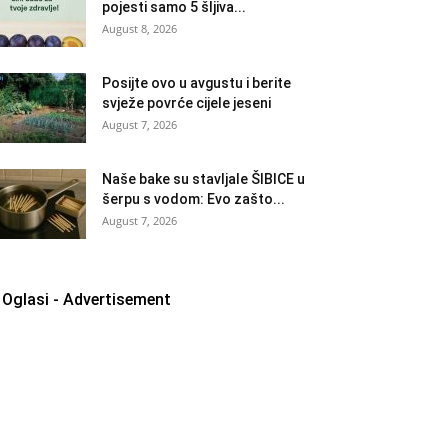
pojesti samo 5 šljiva...
August 8, 2026
Posijte ovo u avgustu i berite
svježe povrće cijele jeseni
August 7, 2026
Naše bake su stavljale ŠIBICE u
šerpu s vodom: Evo zašto...
August 7, 2026
Oglasi - Advertisement