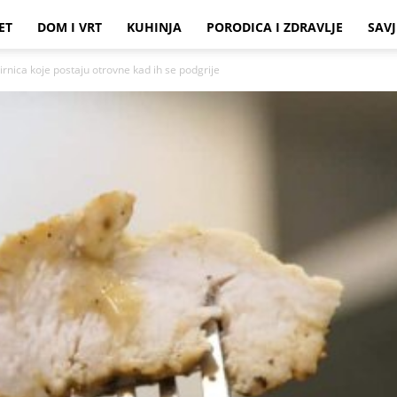
ET
DOM I VRT
KUHINJA
PORODICA I ZDRAVLJE
SAVJ
ca koje postaju otrovne kad ih se podgrije