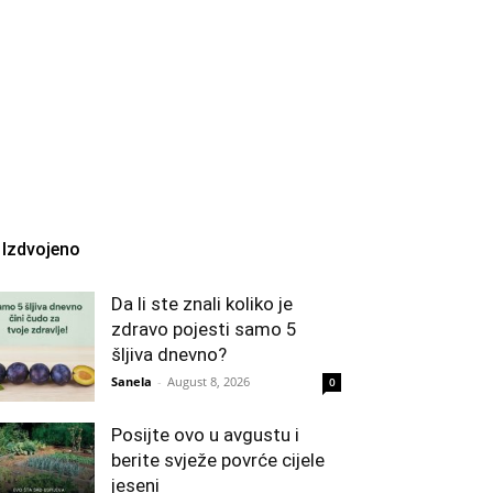
Izdvojeno
Da li ste znali koliko je
zdravo pojesti samo 5
šljiva dnevno?
Sanela
-
August 8, 2026
0
Posijte ovo u avgustu i
berite svježe povrće cijele
jeseni