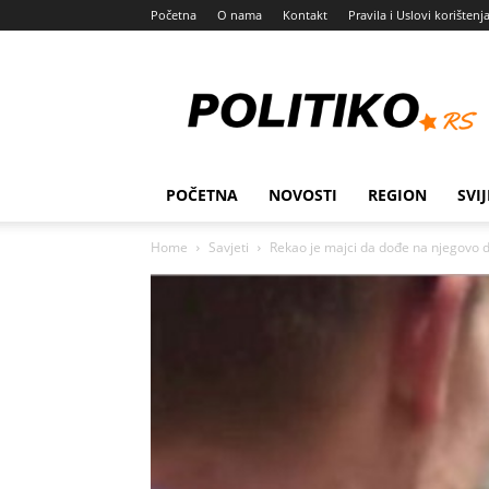
Početna
O nama
Kontakt
Pravila i Uslovi korištenj
Politiko
POČETNA
NOVOSTI
REGION
SVIJ
Home
Savjeti
Rekao je majci da dođe na njegovo di