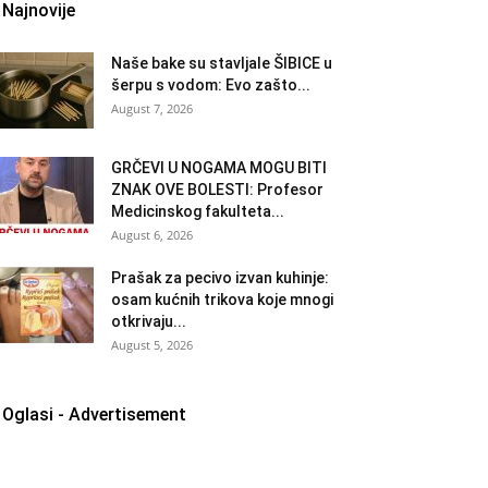
Najnovije
Naše bake su stavljale ŠIBICE u
šerpu s vodom: Evo zašto...
August 7, 2026
GRČEVI U NOGAMA MOGU BITI
ZNAK OVE BOLESTI: Profesor
Medicinskog fakulteta...
August 6, 2026
Prašak za pecivo izvan kuhinje:
osam kućnih trikova koje mnogi
otkrivaju...
August 5, 2026
Oglasi - Advertisement