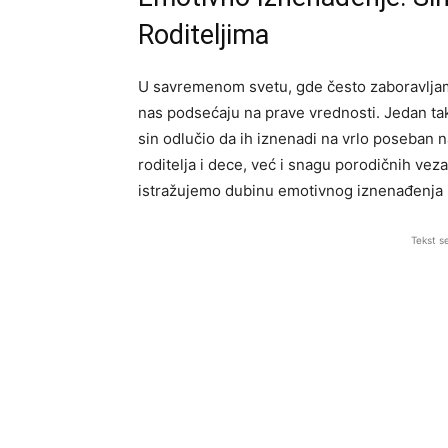
Roditeljima
U savremenom svetu, gde često zaboravljamo 
nas podsećaju na prave vrednosti. Jedan tak
sin odlučio da ih iznenadi na vrlo poseban 
roditelja i dece, već i snagu porodičnih veza
istražujemo dubinu emotivnog iznenađenja i
Tekst s