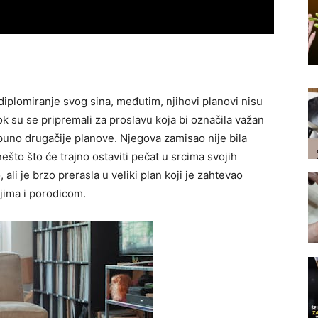
 diplomiranje svog sina, međutim, njihovi planovi nisu
Dok su se pripremali za proslavu koja bi označila važan
tpuno drugačije planove. Njegova zamisao nije bila
ešto što će trajno ostaviti pečat u srcima svojih
 ali je brzo prerasla u veliki plan koji je zahtevao
ljima i porodicom.