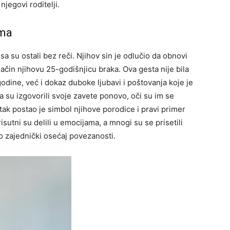
njegovi roditelji.
ima
esa su ostali bez reči. Njihov sin je odlučio da obnovi
j način njihovu 25-godišnjicu braka.
Ova gesta nije bila
odine, već i dokaz duboke ljubavi i poštovanja koje je
a su izgovorili svoje zavete ponovo, oči su im se
tak postao je simbol njihove porodice i pravi primer
sutni su delili u emocijama, a mnogi su se prisetili
ko zajednički osećaj povezanosti.