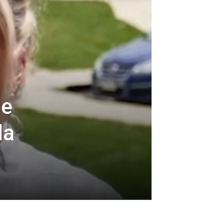
je
la