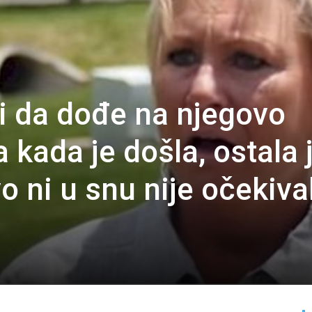
i da dođe na njegovo
a kada je došla, ostala 
o ni u snu nije očekiva