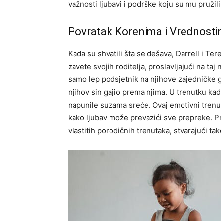
važnosti ljubavi i podrške koju su mu pružili 
Povratak Korenima i Vrednost
Kada su shvatili šta se dešava, Darrell i Ter
zavete svojih roditelja, proslavljajući na ta
samo lep podsjetnik na njihove zajedničke g
njihov sin gajio prema njima. U trenutku kad
napunile suzama sreće.
Ovaj emotivni trenu
kako ljubav može prevazići sve prepreke. Pri
vlastitih porodičnih trenutaka, stvarajući ta