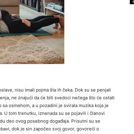
roslave, nisu imali pojma šta ih čeka. Dok su se penjali
enja, ne znajući da će biti svedoci nečega što će ostati
o sa osmehom, a u pozadini je svirala muzika koja je
 U tom trenutku, iznenada su se pojavili i članovi
a budu deo ovog posebnog događaja.
Prisutni su se
jubavi, dok je sin započeo svoj govor, govoreći o