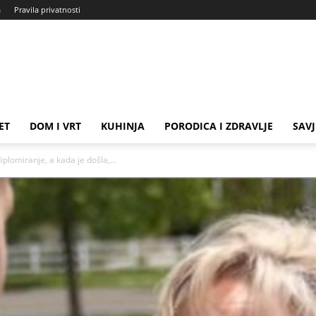
a
Pravila privatnosti
ET
DOM I VRT
KUHINJA
PORODICA I ZDRAVLJE
SAVJ
plomiranje, a kada je došla,...