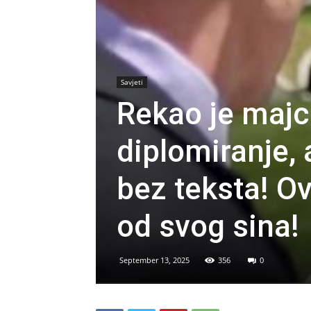
Savjeti
Rekao je majc
diplomiranje, 
bez teksta! Ov
od svog sina!
September 13, 2025
356
0