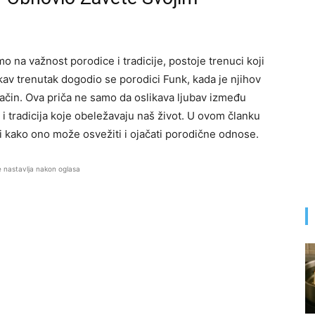
na važnost porodice i tradicije, postoje trenuci koji
av trenutak dogodio se porodici Funk, kada je njihov
način. Ova priča ne samo da oslikava ljubav između
 i tradicija koje obeležavaju naš život. U ovom članku
 kako ono može osvežiti i ojačati porodične odnose.
e nastavlja nakon oglasa