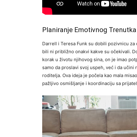
Planiranje Emotivnog Trenutka
Darrell i Teresa Funk su dobili pozivnicu za
bili ni približno onakvi kakve su očekivali. 
korak u životu njihovog sina, on je imao po
samo da proslavi svoj uspeh, već i da učini n
roditelja. Ova ideja je počela kao mala misao,
pažljivo osmišljanje i koordinaciju sa prijate