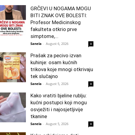
GRČEVI U NOGAMA MOGU
BITI ZNAK OVE BOLESTI:
Profesor Medicinskog
fakulteta otkrio prve
simptome,...
Sanela
-
August 6, 2026
0
Prašak za pecivo izvan
kuhinje: osam kućnih
trikova koje mnogi otkrivaju
tek slučajno
Sanela
-
August 5, 2026
0
Kako vratiti bjeline rublju:
kućni postupci koji mogu
osvježiti i najosjetljivije
tkanine
Sanela
-
August 5, 2026
0