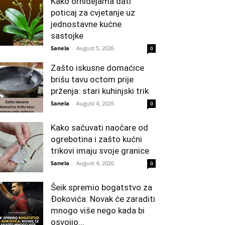
Kako orhidejama dati
poticaj za cvjetanje uz
jednostavne kućne
sastojke
Sanela
-
August 5, 2026
0
Zašto iskusne domaćice
brišu tavu octom prije
prženja: stari kuhinjski trik
Sanela
-
August 4, 2026
0
Kako sačuvati naočare od
ogrebotina i zašto kućni
trikovi imaju svoje granice
Sanela
-
August 4, 2026
0
Šeik spremio bogatstvo za
Đokovića: Novak će zaraditi
mnogo više nego kada bi
osvojio...