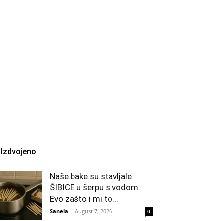
Izdvojeno
Naše bake su stavljale
ŠIBICE u šerpu s vodom:
Evo zašto i mi to...
Sanela
-
August 7, 2026
0