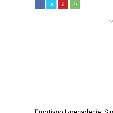
Ogl
Emotivno Iznenađenje: Si