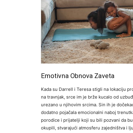
Emotivna Obnova Zaveta
Kada su Darrell i Teresa stigli na lokaciju p
na travnjak, srce im je brže kucalo od uzbuđ
urezano u njihovim srcima.
Sin ih je dočeka
dodatno pojačala emocionalni naboj trenutka.
porodice i prijatelji koji su bili pozvani d
okupili, stvarajući atmosferu zajedništva i l