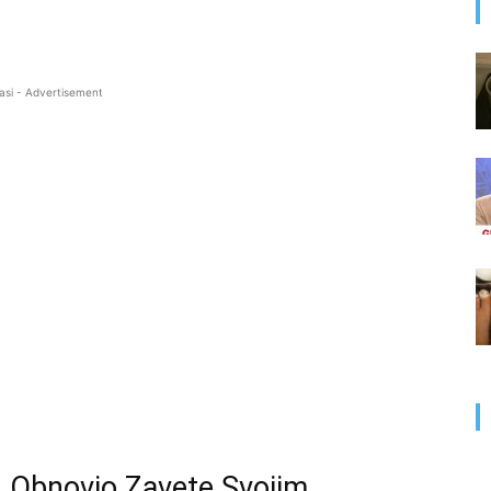
asi - Advertisement
n Obnovio Zavete Svojim