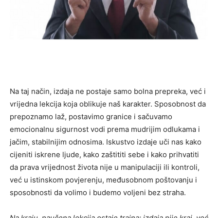
Na taj način, izdaja ne postaje samo bolna prepreka, već i
vrijedna lekcija koja oblikuje naš karakter. Sposobnost da
prepoznamo laž, postavimo granice i sačuvamo
emocionalnu sigurnost vodi prema mudrijim odlukama i
jačim, stabilnijim odnosima. Iskustvo izdaje uči nas kako
cijeniti iskrene ljude, kako zaštititi sebe i kako prihvatiti
da prava vrijednost života nije u manipulaciji ili kontroli,
već u istinskom povjerenju, međusobnom poštovanju i
sposobnosti da volimo i budemo voljeni bez straha.
Na kraju, naučena lekcija ostaje trajna: izdaja nije kraj, već