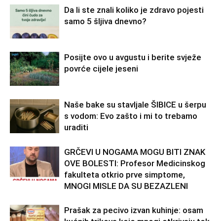
Da li ste znali koliko je zdravo pojesti
samo 5 šljiva dnevno?
Posijte ovo u avgustu i berite svježe
povrće cijele jeseni
Naše bake su stavljale ŠIBICE u šerpu
s vodom: Evo zašto i mi to trebamo
uraditi
GRČEVI U NOGAMA MOGU BITI ZNAK
OVE BOLESTI: Profesor Medicinskog
fakulteta otkrio prve simptome,
MNOGI MISLE DA SU BEZAZLENI
Prašak za pecivo izvan kuhinje: osam