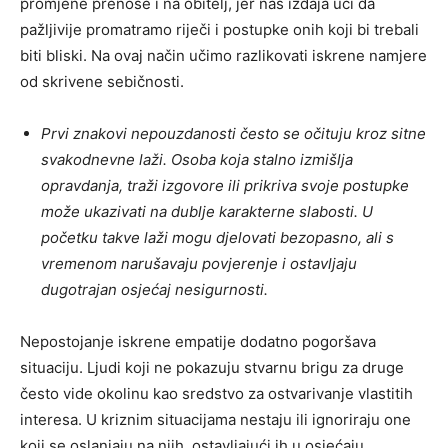
promjene prenose i na obitelj, jer nas izdaja uči da
pažljivije promatramo riječi i postupke onih koji bi trebali
biti bliski. Na ovaj način učimo razlikovati iskrene namjere
od skrivene sebičnosti.
Prvi znakovi nepouzdanosti često se očituju kroz sitne
svakodnevne laži. Osoba koja stalno izmišlja
opravdanja, traži izgovore ili prikriva svoje postupke
može ukazivati na dublje karakterne slabosti. U
početku takve laži mogu djelovati bezopasno, ali s
vremenom narušavaju povjerenje i ostavljaju
dugotrajan osjećaj nesigurnosti.
Nepostojanje iskrene empatije dodatno pogoršava
situaciju. Ljudi koji ne pokazuju stvarnu brigu za druge
često vide okolinu kao sredstvo za ostvarivanje vlastitih
interesa. U kriznim situacijama nestaju ili ignoriraju one
koji se oslanjaju na njih, ostavljajući ih u osjećaju