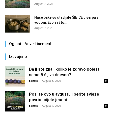
August 7, 2026
Naše bake su stavljale ŠIBICE u šerpu s
vodom: Evo zašto...
August 7, 2026
Oglasi - Advertisement
Izdvojeno
Da li ste znali koliko je zdravo pojesti
samo 5 šljiva dnevno?
Sanela
-
August 8, 2026
0
Posijte ovo u avgustu i berite svježe
povrće cijele jeseni
Sanela
-
August 7, 2026
0