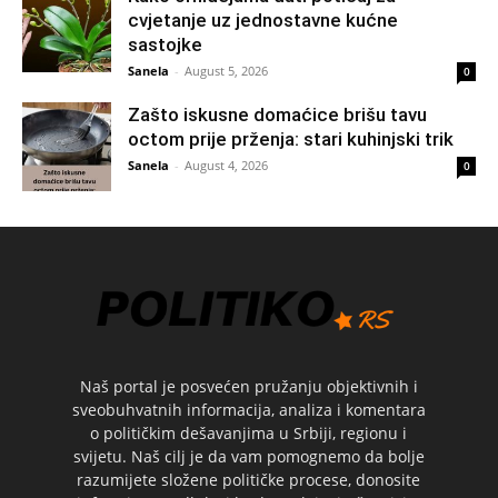
cvjetanje uz jednostavne kućne
sastojke
Sanela
-
August 5, 2026
0
Zašto iskusne domaćice brišu tavu
octom prije prženja: stari kuhinjski trik
Sanela
-
August 4, 2026
0
Naš portal je posvećen pružanju objektivnih i
sveobuhvatnih informacija, analiza i komentara
o političkim dešavanjima u Srbiji, regionu i
svijetu. Naš cilj je da vam pomognemo da bolje
razumijete složene političke procese, donosite