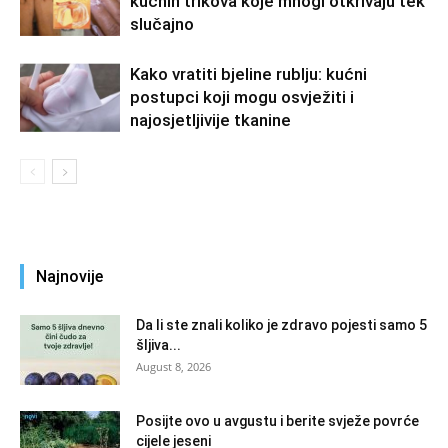
kućnih trikova koje mnogi otkrivaju tek
slučajno
Kako vratiti bjeline rublju: kućni
postupci koji mogu osvježiti i
najosjetljivije tkanine
Najnovije
Da li ste znali koliko je zdravo pojesti samo 5
šljiva...
August 8, 2026
Posijte ovo u avgustu i berite svježe povrće
cijele jeseni