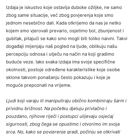
Izdaja je iskustvo koje ostavlja duboke ožiljke, ne samo
zbog same situacije, već zbog povjerenja koje smo
jednom nesebično dali. Kada otkrijemo da nas je netko
kojem smo vjerovali prevario, osjetimo bol, zbunjenost i
gubitak, pitajući se kako smo mogli biti toliko naivni. Takvi
događaji mijenjaju naš pogled na ljude, oblikuju našu
percepciju odnosa i utječu na način na koji gradimo
buduće veze. Iako svaka izdaja ima svoje specifične
okolnosti, postoje određene karakteristike koje osobe
sklone takvom ponašanju često pokazuju i koje je
moguće prepoznati na vrijeme.
Ljudi koji varaju ili manipuliraju obično kombiniraju šarm i
prividnu brižnost. Na početku djeluju privlačno i
pouzdano, njihove riječi i postupci ulijevaju osjećaj
sigurnosti, zbog čega se opustimo i otvorimo im svoja
srca. No, kako se povjerenje gradi, počinju se otkrivati