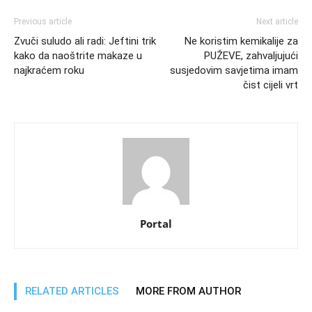
Previous article
Next article
Zvuči suludo ali radi: Jeftini trik
Ne koristim kemikalije za
kako da naoštrite makaze u
PUŽEVE, zahvaljujući
najkraćem roku
susjedovim savjetima imam
čist cijeli vrt
Portal
RELATED ARTICLES
MORE FROM AUTHOR