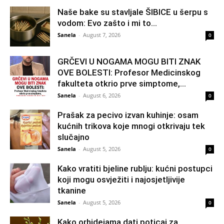
Naše bake su stavljale ŠIBICE u šerpu s
vodom: Evo zašto i mi to...
Sanela
-
August 7, 2026
0
GRČEVI U NOGAMA MOGU BITI ZNAK
OVE BOLESTI: Profesor Medicinskog
fakulteta otkrio prve simptome,...
Sanela
-
August 6, 2026
0
Prašak za pecivo izvan kuhinje: osam
kućnih trikova koje mnogi otkrivaju tek
slučajno
Sanela
-
August 5, 2026
0
Kako vratiti bjeline rublju: kućni postupci
koji mogu osvježiti i najosjetljivije
tkanine
Sanela
-
August 5, 2026
0
Kako orhidejama dati poticaj za