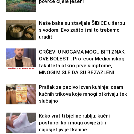
povrće cijele jeseni
Naše bake su stavljale ŠIBICE u šerpu
s vodom: Evo zašto i mi to trebamo
uraditi
GRČEVI U NOGAMA MOGU BITI ZNAK
OVE BOLESTI: Profesor Medicinskog
fakulteta otkrio prve simptome,
MNOGI MISLE DA SU BEZAZLENI
Prašak za pecivo izvan kuhinje: osam
kućnih trikova koje mnogi otkrivaju tek
slučajno
Kako vratiti bjeline rublju: kućni
postupci koji mogu osvježiti i
najosjetljivije tkanine