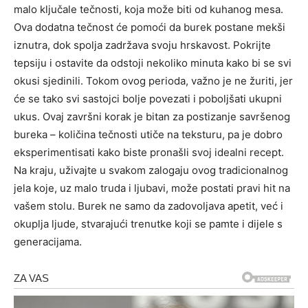
malo ključale tečnosti, koja može biti od kuhanog mesa.
Ova dodatna tečnost će pomoći da burek postane mekši
iznutra, dok spolja zadržava svoju hrskavost. Pokrijte
tepsiju i ostavite da odstoji nekoliko minuta kako bi se svi
okusi sjedinili. Tokom ovog perioda, važno je ne žuriti, jer
će se tako svi sastojci bolje povezati i poboljšati ukupni
ukus. Ovaj završni korak je bitan za postizanje savršenog
bureka – količina tečnosti utiče na teksturu, pa je dobro
eksperimentisati kako biste pronašli svoj idealni recept.
Na kraju, uživajte u svakom zalogaju ovog tradicionalnog
jela koje, uz malo truda i ljubavi, može postati pravi hit na
vašem stolu. Burek ne samo da zadovoljava apetit, već i
okuplja ljude, stvarajući trenutke koji se pamte i dijele s
generacijama.