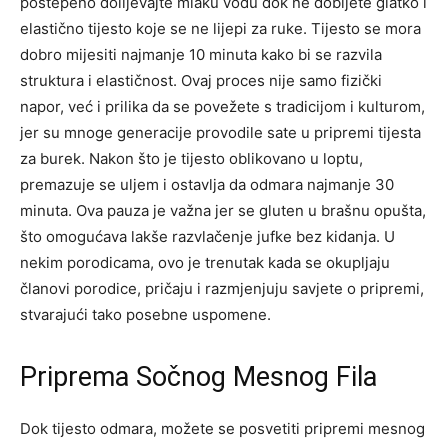
postepeno dolijevajte mlaku vodu dok ne dobijete glatko i
elastično tijesto koje se ne lijepi za ruke. Tijesto se mora
dobro mijesiti najmanje 10 minuta kako bi se razvila
struktura i elastičnost. Ovaj proces nije samo fizički
napor, već i prilika da se povežete s tradicijom i kulturom,
jer su mnoge generacije provodile sate u pripremi tijesta
za burek. Nakon što je tijesto oblikovano u loptu,
premazuje se uljem i ostavlja da odmara najmanje 30
minuta. Ova pauza je važna jer se gluten u brašnu opušta,
što omogućava lakše razvlačenje jufke bez kidanja. U
nekim porodicama, ovo je trenutak kada se okupljaju
članovi porodice, pričaju i razmjenjuju savjete o pripremi,
stvarajući tako posebne uspomene.
Priprema Sočnog Mesnog Fila
Dok tijesto odmara, možete se posvetiti pripremi mesnog