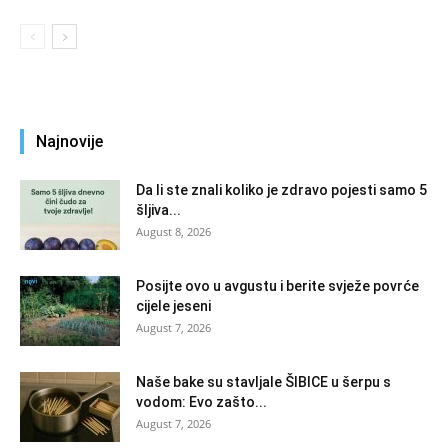
Najnovije
Da li ste znali koliko je zdravo pojesti samo 5
šljiva...
August 8, 2026
Posijte ovo u avgustu i berite svježe povrće
cijele jeseni
August 7, 2026
Naše bake su stavljale ŠIBICE u šerpu s
vodom: Evo zašto...
August 7, 2026