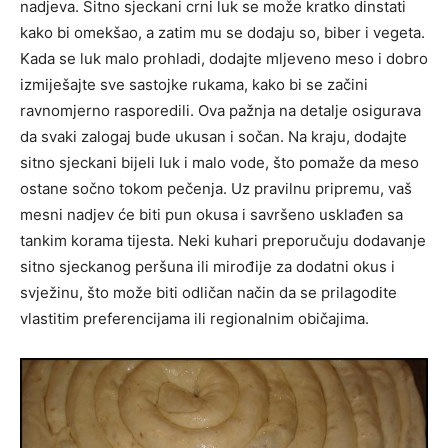
nadjeva. Sitno sjeckani crni luk se može kratko dinstati
kako bi omekšao, a zatim mu se dodaju so, biber i vegeta.
Kada se luk malo prohladi, dodajte mljeveno meso i dobro
izmiješajte sve sastojke rukama, kako bi se začini
ravnomjerno rasporedili. Ova pažnja na detalje osigurava
da svaki zalogaj bude ukusan i sočan. Na kraju, dodajte
sitno sjeckani bijeli luk i malo vode, što pomaže da meso
ostane sočno tokom pečenja. Uz pravilnu pripremu, vaš
mesni nadjev će biti pun okusa i savršeno usklađen sa
tankim korama tijesta. Neki kuhari preporučuju dodavanje
sitno sjeckanog peršuna ili mirođije za dodatni okus i
svježinu, što može biti odličan način da se prilagodite
vlastitim preferencijama ili regionalnim običajima.