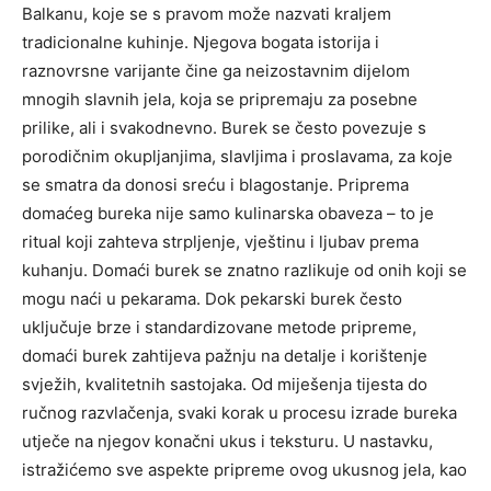
Balkanu, koje se s pravom može nazvati kraljem
tradicionalne kuhinje. Njegova bogata istorija i
raznovrsne varijante čine ga neizostavnim dijelom
mnogih slavnih jela, koja se pripremaju za posebne
prilike, ali i svakodnevno. Burek se često povezuje s
porodičnim okupljanjima, slavljima i proslavama, za koje
se smatra da donosi sreću i blagostanje. Priprema
domaćeg bureka nije samo kulinarska obaveza – to je
ritual koji zahteva strpljenje, vještinu i ljubav prema
kuhanju. Domaći burek se znatno razlikuje od onih koji se
mogu naći u pekarama. Dok pekarski burek često
uključuje brze i standardizovane metode pripreme,
domaći burek zahtijeva pažnju na detalje i korištenje
svježih, kvalitetnih sastojaka. Od miješenja tijesta do
ručnog razvlačenja, svaki korak u procesu izrade bureka
utječe na njegov konačni ukus i teksturu. U nastavku,
istražićemo sve aspekte pripreme ovog ukusnog jela, kao