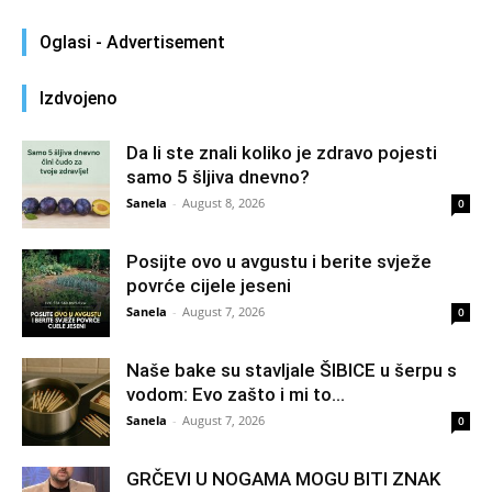
Oglasi - Advertisement
Izdvojeno
Da li ste znali koliko je zdravo pojesti
samo 5 šljiva dnevno?
Sanela
-
August 8, 2026
0
Posijte ovo u avgustu i berite svježe
povrće cijele jeseni
Sanela
-
August 7, 2026
0
Naše bake su stavljale ŠIBICE u šerpu s
vodom: Evo zašto i mi to...
Sanela
-
August 7, 2026
0
GRČEVI U NOGAMA MOGU BITI ZNAK