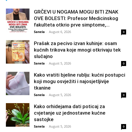
GRČEVI U NOGAMA MOGU BITI ZNAK
OVE BOLESTI: Profesor Medicinskog
fakulteta otkrio prve simptome,...
Sanela
-
August 6, 2026
0
Prašak za pecivo izvan kuhinje: osam
kućnih trikova koje mnogi otkrivaju tek
slučajno
Sanela
-
August 5, 2026
0
Kako vratiti bjeline rublju: kućni postupci
koji mogu osvježiti i najosjetljivije
tkanine
Sanela
-
August 5, 2026
0
Kako orhidejama dati poticaj za
cvjetanje uz jednostavne kućne
sastojke
Sanela
-
August 5, 2026
0