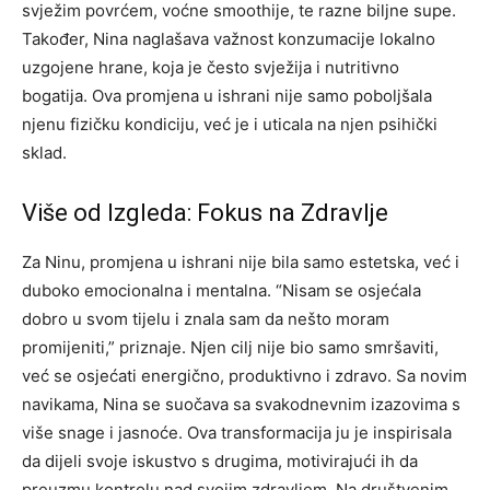
svježim povrćem, voćne smoothije, te razne biljne supe.
Također, Nina naglašava važnost konzumacije lokalno
uzgojene hrane, koja je često svježija i nutritivno
bogatija. Ova promjena u ishrani nije samo poboljšala
njenu fizičku kondiciju, već je i uticala na njen psihički
sklad.
Više od Izgleda: Fokus na Zdravlje
Za Ninu, promjena u ishrani nije bila samo estetska, već i
duboko emocionalna i mentalna. “Nisam se osjećala
dobro u svom tijelu i znala sam da nešto moram
promijeniti,” priznaje. Njen cilj nije bio samo smršaviti,
već se osjećati energično, produktivno i zdravo.
Sa novim
navikama, Nina se suočava sa svakodnevnim izazovima s
više snage i jasnoće. Ova transformacija ju je inspirisala
da dijeli svoje iskustvo s drugima, motivirajući ih da
preuzmu kontrolu nad svojim zdravljem.
Na društvenim