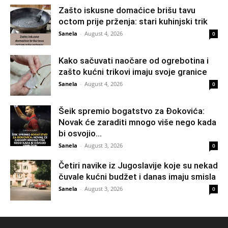
Zašto iskusne domaćice brišu tavu
octom prije prženja: stari kuhinjski trik
Sanela
-
August 4, 2026
0
Kako sačuvati naočare od ogrebotina i
zašto kućni trikovi imaju svoje granice
Sanela
-
August 4, 2026
0
Šeik spremio bogatstvo za Đokovića:
Novak će zaraditi mnogo više nego kada
bi osvojio...
Sanela
-
August 3, 2026
0
Četiri navike iz Jugoslavije koje su nekad
čuvale kućni budžet i danas imaju smisla
Sanela
-
August 3, 2026
0