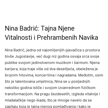
Nina Badrić: Tajna Njene
Vitalnosti i Prehrambenih Navika
Nina Badrić, jedna od najomiljenijih pjevačica s prostora
bivše Jugoslavije, već dugi niz godina osvaja srca svoje
publike svojom jedinstvenom muzikom i šarmom. Njena
karijera, koja traje više od dva desetljeća, obeležena je
brojnim hitovima, koncertima i nagradama. Međutim, osim
što je talentovana umjetnica, Nina se u posljednjih
nekoliko godina ističe i svojom izvanrednom fizičkom
transformacijom. Na pragu šezdesetih, izgleda vitalnije i
mladalačkije nego ikada, što je mnoge navelo da se
zapitaju koja je tajna njenog pomlađivanja i kako je