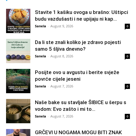
Stavite 1 kašiku ovoga u brašno: Uštipci
budu vazdušasti i ne upijaju ni kap...
Sanela
-
August 9, 2026
0
Da li ste znali koliko je zdravo pojesti
samo 5 šljiva dnevno?
Sanela
-
August 8, 2026
0
Posijte ovo u avgustu i berite svježe
povrće cijele jeseni
Sanela
-
August 7, 2026
0
Naše bake su stavljale ŠIBICE u šerpu s
vodom: Evo zašto i mi to...
Sanela
-
August 7, 2026
0
GRČEVI U NOGAMA MOGU BITI ZNAK