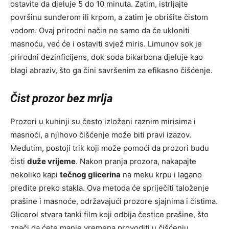
ostavite da djeluje 5 do 10 minuta. Zatim, istrljajte
površinu sunđerom ili krpom, a zatim je obrišite čistom
vodom. Ovaj prirodni način ne samo da će ukloniti
masnoću, već će i ostaviti svjež miris. Limunov sok je
prirodni dezinficijens, dok soda bikarbona djeluje kao
blagi abraziv, što ga čini savršenim za efikasno čišćenje.
Čist prozor bez mrlja
Prozori u kuhinji su često izloženi raznim mirisima i
masnoći, a njihovo čišćenje može biti pravi izazov.
Međutim, postoji trik koji može pomoći da prozori budu
čisti
duže vrijeme
. Nakon pranja prozora, nakapajte
nekoliko kapi
tečnog glicerina
na meku krpu i lagano
pređite preko stakla. Ova metoda će spriječiti taloženje
prašine i masnoće, održavajući prozore sjajnima i čistima.
Glicerol stvara tanki film koji odbija čestice prašine, što
znači da ćete manje vremena provoditi u čišćenju