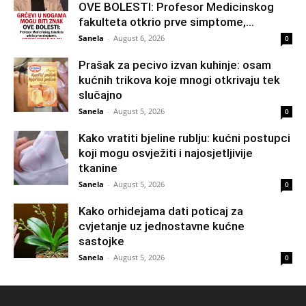
OVE BOLESTI: Profesor Medicinskog
fakulteta otkrio prve simptome,...
Sanela
-
August 6, 2026
0
Prašak za pecivo izvan kuhinje: osam
kućnih trikova koje mnogi otkrivaju tek
slučajno
Sanela
-
August 5, 2026
0
Kako vratiti bjeline rublju: kućni postupci
koji mogu osvježiti i najosjetljivije
tkanine
Sanela
-
August 5, 2026
0
Kako orhidejama dati poticaj za
cvjetanje uz jednostavne kućne
sastojke
Sanela
-
August 5, 2026
0