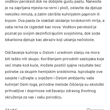
vodikov peroksid dok ne dobijete gustu pastu. Nanesite
je na zaprljana mjesta na rerni i ploči, ostavite da djeluje
nekoliko minuta, a zatim obrišite kuhinjskim papirom ili
krpom. Ova pasta će olakšati skidanje tvrdokornih mrlja, a
vaša rerna će izgledati kao nova.
Vodikov peroksid je
poznat po svojim dezinficirajućim svojstvima, dok soda
bikarbona djeluje kao abraziv koji uklanja nečistoće.
Održavanje kuhinje u čistom i urednom stanju ne mora
biti teško niti skupo. Korištenjem prirodnih sastojaka koje
već imate kod kuće, možete postići sjajne rezultate bez
potrebe za skupim hemijskim sredstvima. Isprobajte ove
savjete i uživajte u svježem i čistom ambijentu vaše
kuhinje! Osim toga, prirodne metode čišćenja su ekološki
prihvatljive i doprinose održavanju zdravog životnog
okruženja za vas i vašu porodicu.