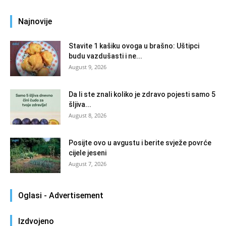
Najnovije
Stavite 1 kašiku ovoga u brašno: Uštipci
budu vazdušasti i ne...
August 9, 2026
Da li ste znali koliko je zdravo pojesti samo 5
šljiva...
August 8, 2026
Posijte ovo u avgustu i berite svježe povrće
cijele jeseni
August 7, 2026
Oglasi - Advertisement
Izdvojeno