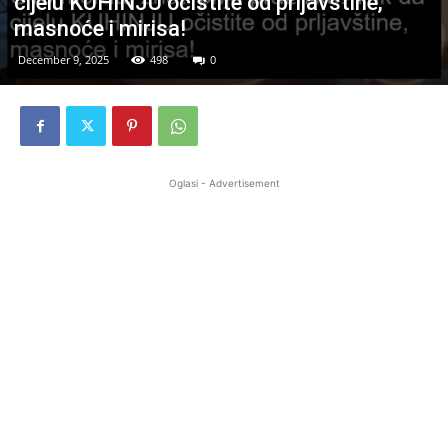
cijelu KUHINJU očistite od prljavštine,
masnoće i mirisa!
December 9, 2025
498
0
Oglasi - Advertisement