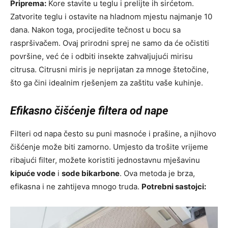
Priprema:
Kore stavite u teglu i prelijte ih sirćetom.
Zatvorite teglu i ostavite na hladnom mjestu najmanje 10
dana. Nakon toga, procijedite tečnost u bocu sa
raspršivačem. Ovaj prirodni sprej ne samo da će očistiti
površine, već će i odbiti insekte zahvaljujući mirisu
citrusa. Citrusni miris je neprijatan za mnoge štetočine,
što ga čini idealnim rješenjem za zaštitu vaše kuhinje.
Efikasno čišćenje filtera od nape
Filteri od napa često su puni masnoće i prašine, a njihovo
čišćenje može biti zamorno. Umjesto da trošite vrijeme
ribajući filter, možete koristiti jednostavnu mješavinu
kipuće vode
i
sode bikarbone
. Ova metoda je brza,
efikasna i ne zahtijeva mnogo truda.
Potrebni sastojci: