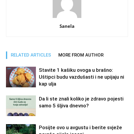
Sanela
RELATED ARTICLES
MORE FROM AUTHOR
Stavite 1 kašiku ovoga u brašno:
Uštipci budu vazdušasti i ne upijaju ni
kap ulja
Da li ste znali koliko je zdravo pojesti
samo 5 šljiva dnevno?
Posijte ovo u avgustu i berite svježe