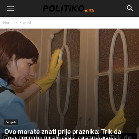
Home
Savjeti
Savjeti
Ovo morate znati prije praznika: Trik da