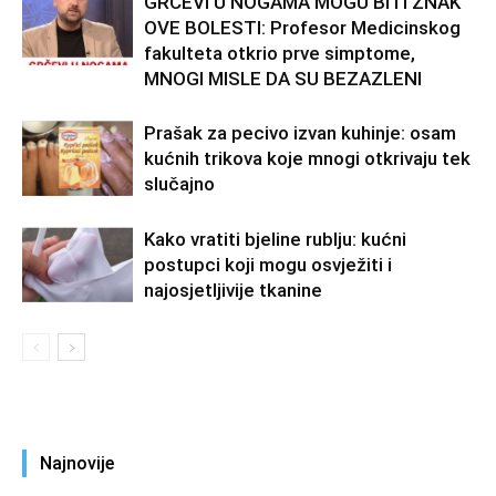
GRČEVI U NOGAMA MOGU BITI ZNAK
OVE BOLESTI: Profesor Medicinskog
fakulteta otkrio prve simptome,
MNOGI MISLE DA SU BEZAZLENI
Prašak za pecivo izvan kuhinje: osam
kućnih trikova koje mnogi otkrivaju tek
slučajno
Kako vratiti bjeline rublju: kućni
postupci koji mogu osvježiti i
najosjetljivije tkanine
Najnovije