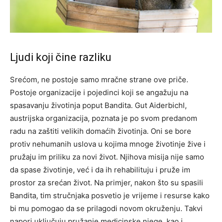
Ljudi koji čine razliku
Srećom, ne postoje samo mračne strane ove priče.
Postoje organizacije i pojedinci koji se angažuju na
spasavanju životinja poput Bandita. Gut Aiderbichl,
austrijska organizacija, poznata je po svom predanom
radu na zaštiti velikih domaćih životinja. Oni se bore
protiv nehumanih uslova u kojima mnoge životinje žive i
pružaju im priliku za novi život. Njihova misija nije samo
da spase životinje, već i da ih rehabilituju i pruže im
prostor za srećan život. Na primjer, nakon što su spasili
Bandita, tim stručnjaka posvetio je vrijeme i resurse kako
bi mu pomogao da se prilagodi novom okruženju. Takvi
napori uključuju pružanje medicinske njege, kao i