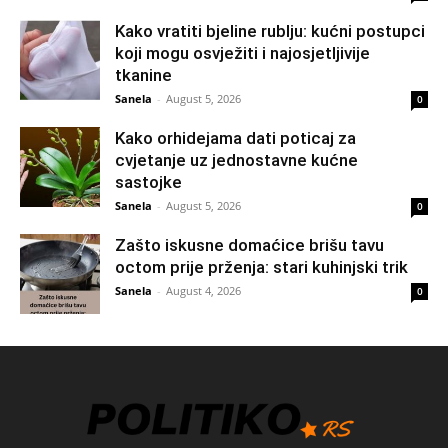
Kako vratiti bjeline rublju: kućni postupci
koji mogu osvježiti i najosjetljivije
tkanine
Sanela
-
August 5, 2026
0
Kako orhidejama dati poticaj za
cvjetanje uz jednostavne kućne
sastojke
Sanela
-
August 5, 2026
0
Zašto iskusne domaćice brišu tavu
octom prije prženja: stari kuhinjski trik
Sanela
-
August 4, 2026
0