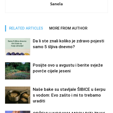
Sanela
RELATED ARTICLES
MORE FROM AUTHOR
Da li ste znali koliko je zdravo pojesti
samo 5 šljiva dnevno?
Posijte ovo u avgustu i berite svježe
povrće cijele jeseni
Naše bake su stavljale ŠIBICE u šerpu
s vodom: Evo zašto i mi to trebamo
uraditi