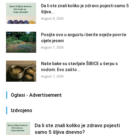
Da li ste znali koliko je zdravo pojesti samo 5
šljiva...
August 8, 2026
Posijte ovo u avgustu i berite svježe povrće
cijele jeseni
August 7, 2026
Naše bake su stavljale ŠIBICE u šerpu s
vodom: Evo zašto...
August 7, 2026
Oglasi - Advertisement
Izdvojeno
Da li ste znali koliko je zdravo pojesti
samo 5 šljiva dnevno?