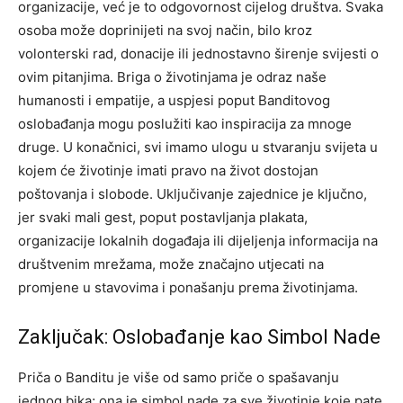
organizacije, već je to odgovornost cijelog društva. Svaka
osoba može doprinijeti na svoj način, bilo kroz
volonterski rad, donacije ili jednostavno širenje svijesti o
ovim pitanjima.
Briga o životinjama je odraz naše
humanosti i empatije, a uspjesi poput Banditovog
oslobađanja mogu poslužiti kao inspiracija za mnoge
druge. U konačnici, svi imamo ulogu u stvaranju svijeta u
kojem će životinje imati pravo na život dostojan
poštovanja i slobode.
Uključivanje zajednice je ključno,
jer svaki mali gest, poput postavljanja plakata,
organizacije lokalnih događaja ili dijeljenja informacija na
društvenim mrežama, može značajno utjecati na
promjene u stavovima i ponašanju prema životinjama.
Zaključak: Oslobađanje kao Simbol Nade
Priča o Banditu je više od samo priče o spašavanju
jednog bika; ona je simbol nade za sve životinje koje pate