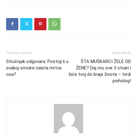
Previous article
Next article
Stručnjak odgovara: Postoji li u
ŠTA MUŠKARCI ŽELE OD
svakoj smokvi zaista mrtva
ŽENE? Daj mu ove 3 stvari i
osa?
biće tvoj do kraja života – tvrdi
psiholog!