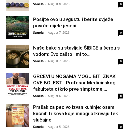
Sanela
-
August 8, 2026
0
Posijte ovo u avgustu i berite svježe
povrće cijele jeseni
Sanela
-
August 7, 2026
0
Naše bake su stavljale ŠIBICE u šerpu s
vodom: Evo zašto i mi to...
Sanela
-
August 7, 2026
0
GRČEVI U NOGAMA MOGU BITI ZNAK
OVE BOLESTI: Profesor Medicinskog
fakulteta otkrio prve simptome,...
Sanela
-
August 6, 2026
0
Prašak za pecivo izvan kuhinje: osam
kućnih trikova koje mnogi otkrivaju tek
slučajno
Sanela
-
August 5, 2026
0