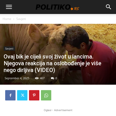
Home
Savjeti
Savjeti
Ovaj bik je cijeli svoj život u lancima.
Njegova reakcija na oslobođenje je više
nego dirljiva (VIDEO)
September 4, 2025
467
0
Oglasi - Advertisement