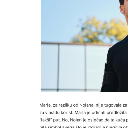
Marla, za razliku od Nolana, nije tugovala za 
za vlastitu korist. Marla je odmah predložila
“lakši” put. No, Nolan je osjećao da ta kuć
bila simbol svega što je izgradila njegova obi