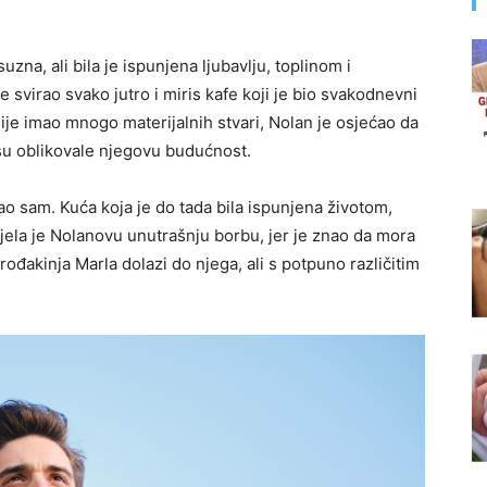
suzna, ali bila je ispunjena ljubavlju, toplinom i
je svirao svako jutro i miris kafe koji je bio svakodnevni
nije imao mnogo materijalnih stvari, Nolan je osjećao da
u oblikovale njegovu budućnost.
o sam. Kuća koja je do tada bila ispunjena životom,
ijela je Nolanovu unutrašnju borbu, jer je znao da mora
rođakinja Marla dolazi do njega, ali s potpuno različitim