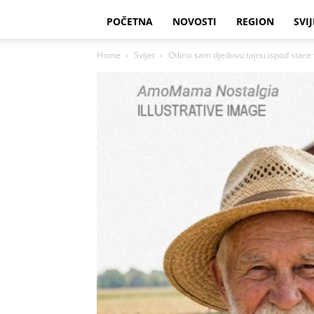
POČETNA
NOVOSTI
REGION
SVIJ
Home
Svijet
Otkrio sam djedovu tajnu ispod stare v