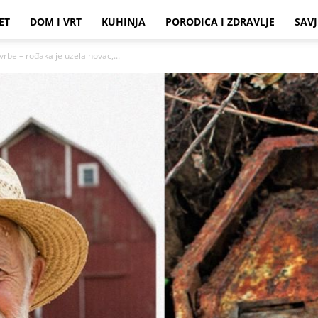
ET
DOM I VRT
KUHINJA
PORODICA I ZDRAVLJE
SAVJ
rbe – rođaka je uzela novac,...