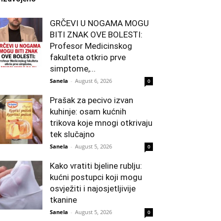
GRČEVI U NOGAMA MOGU
BITI ZNAK OVE BOLESTI:
Profesor Medicinskog
fakulteta otkrio prve
simptome,...
Sanela
-
August 6, 2026
0
Prašak za pecivo izvan
kuhinje: osam kućnih
trikova koje mnogi otkrivaju
tek slučajno
Sanela
-
August 5, 2026
0
Kako vratiti bjeline rublju:
kućni postupci koji mogu
osvježiti i najosjetljivije
tkanine
Sanela
-
August 5, 2026
0