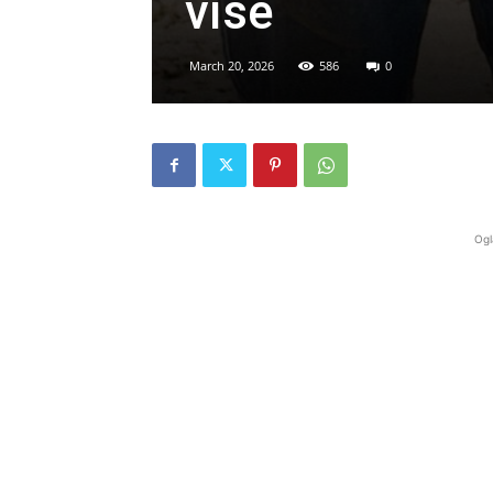
više
March 20, 2026
586
0
Ogl