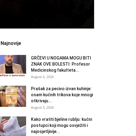
Najnovije
GRČEVI U NOGAMA MOGU BITI
ZNAK OVE BOLESTI: Profesor
Medicinskog fakulteta...
August 6, 2026
Prašak za pecivo izvan kuhinje:
osam kućnih trikova koje mnogi
otkrivaju...
August 5, 2026
Kako vratiti bjeline rublju: kućni
postupci koji mogu osvježiti i
najosjetljivije...