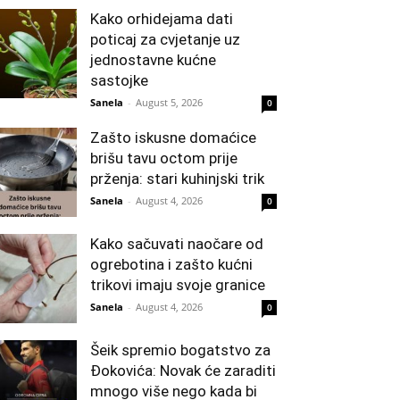
Kako orhidejama dati
poticaj za cvjetanje uz
jednostavne kućne
sastojke
Sanela
-
August 5, 2026
0
Zašto iskusne domaćice
brišu tavu octom prije
prženja: stari kuhinjski trik
Sanela
-
August 4, 2026
0
Kako sačuvati naočare od
ogrebotina i zašto kućni
trikovi imaju svoje granice
Sanela
-
August 4, 2026
0
Šeik spremio bogatstvo za
Đokovića: Novak će zaraditi
mnogo više nego kada bi