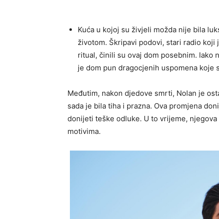
Kuća u kojoj su živjeli možda nije bila luk
životom. Škripavi podovi, stari radio koji 
ritual, činili su ovaj dom posebnim. Iako 
je dom pun dragocjenih uspomena koje s
Međutim, nakon djedove smrti, Nolan je osta
sada je bila tiha i prazna. Ova promjena don
donijeti teške odluke. U to vrijeme, njegova 
motivima.