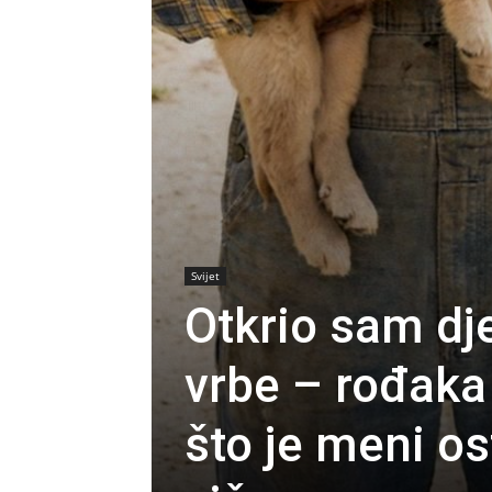
Svijet
Otkrio sam dj
vrbe – rođaka 
što je meni os