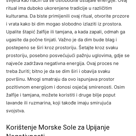
svijeta kao način da se oslobodite ustajale energije. Ovaj
ritual ima duboko ukorenjene tradicije u različitim
kulturama. Da biste primijenili ovaj ritual, otvorite prozore
i vrata kako bi dim mogao slobodno izlaziti iz prostora.
Upalite štapić žalfije ili tamjana, a kada zapali, odmah ga
ugasite da počne tinjati. Važno je da dim bude blag i
postepeno se širi kroz prostoriju. Šetajte kroz svaku
prostoriju, posebno posvećujući pažnju uglovima, gdje se
najveće zadržava negativna energija. Ovaj proces ne
treba žuriti; bitno je da se dim širi i obavija svaku
površinu. Mnogi smatraju da ovo ispunjava prostor
pozitivnom energijom i donosi osjećaj smirenosti. Osim
žalfije i tamjana, možete koristiti i druge bilje poput
lavande ili ruzmarina, koji takođe imaju smirujuća
svojstva.
Korištenje Morske Sole za Upijanje