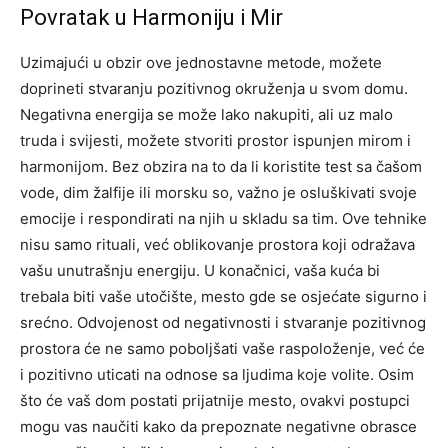
Povratak u Harmoniju i Mir
Uzimajući u obzir ove jednostavne metode, možete
doprineti stvaranju pozitivnog okruženja u svom domu.
Negativna energija se može lako nakupiti, ali uz malo
truda i svijesti, možete stvoriti prostor ispunjen mirom i
harmonijom. Bez obzira na to da li koristite test sa čašom
vode, dim žalfije ili morsku so, važno je osluškivati svoje
emocije i respondirati na njih u skladu sa tim. Ove tehnike
nisu samo rituali, već oblikovanje prostora koji odražava
vašu unutrašnju energiju. U konačnici, vaša kuća bi
trebala biti vaše utočište, mesto gde se osjećate sigurno i
srećno. Odvojenost od negativnosti i stvaranje pozitivnog
prostora će ne samo poboljšati vaše raspoloženje, već će
i pozitivno uticati na odnose sa ljudima koje volite. Osim
što će vaš dom postati prijatnije mesto, ovakvi postupci
mogu vas naučiti kako da prepoznate negativne obrasce