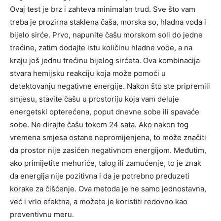
Ovaj test je brz i zahteva minimalan trud. Sve što vam
treba je prozirna staklena čaša, morska so, hladna voda i
bijelo sirće. Prvo, napunite čašu morskom soli do jedne
trećine, zatim dodajte istu količinu hladne vode, a na
kraju još jednu trećinu bijelog sirćeta. Ova kombinacija
stvara hemijsku reakciju koja može pomoći u
detektovanju negativne energije. Nakon što ste pripremili
smjesu, stavite čašu u prostoriju koja vam deluje
energetski opterećena, poput dnevne sobe ili spavaće
sobe. Ne dirajte čašu tokom 24 sata. Ako nakon tog
vremena smjesa ostane nepromijenjena, to može značiti
da prostor nije zasićen negativnom energijom. Međutim,
ako primijetite mehuriće, talog ili zamućenje, to je znak
da energija nije pozitivna i da je potrebno preduzeti
korake za čišćenje. Ova metoda je ne samo jednostavna,
već i vrlo efektna, a možete je koristiti redovno kao
preventivnu meru.