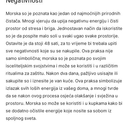
Negativnosti
Morska so je poznata kao jedan od najmoćnijih prirodnih
čistača. Mnogi vjeruju da upija negativnu energiju i čisti
prostor od stresa i briga. Jednostavan način da iskoristite
so je da pospite malo soli u svaki ugao svake prostorije.
Ostavite je da stoji 48 sati, za to vrijeme bi trebala upiti
sve negativnosti koje su se nakupile. Ova praksa nije
samo simbolična; morska so je poznata po svojim
isceliteljskim svojstvima i može se koristiti i u različitim
ritualima za zaštitu. Nakon dva dana, pažljivo usisajte ili
sakupite so i iznesite je van kuće. Ova praksa simbolizuje
izlazak svih loših energija iz vašeg doma, a mnogi tvrde
da se nakon ovog procesa osjeća olakšanje i svježina u
prostoru. Morska so može se koristiti i u kupkama kako bi
se dodatno očistile energije koje nosite sa sobom iz
spoljnog sveta.