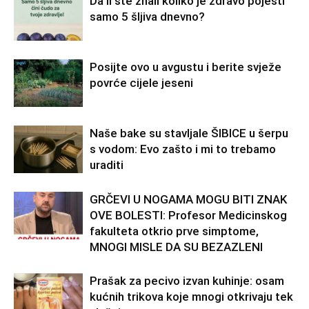
Da li ste znali koliko je zdravo pojesti
samo 5 šljiva dnevno?
Posijte ovo u avgustu i berite svježe
povrće cijele jeseni
Naše bake su stavljale ŠIBICE u šerpu
s vodom: Evo zašto i mi to trebamo
uraditi
GRČEVI U NOGAMA MOGU BITI ZNAK
OVE BOLESTI: Profesor Medicinskog
fakulteta otkrio prve simptome,
MNOGI MISLE DA SU BEZAZLENI
Prašak za pecivo izvan kuhinje: osam
kućnih trikova koje mnogi otkrivaju tek