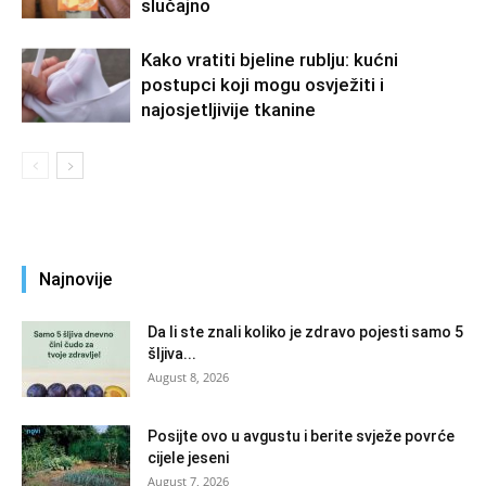
slučajno
Kako vratiti bjeline rublju: kućni
postupci koji mogu osvježiti i
najosjetljivije tkanine
Najnovije
Da li ste znali koliko je zdravo pojesti samo 5
šljiva...
August 8, 2026
Posijte ovo u avgustu i berite svježe povrće
cijele jeseni
August 7, 2026