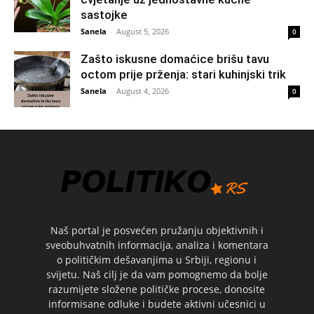
sastojke
Sanela
-
August 5, 2026
0
Zašto iskusne domaćice brišu tavu
octom prije prženja: stari kuhinjski trik
Sanela
-
August 4, 2026
0
Naš portal je posvećen pružanju objektivnih i
sveobuhvatnih informacija, analiza i komentara
o političkim dešavanjima u Srbiji, regionu i
svijetu. Naš cilj je da vam pomognemo da bolje
razumijete složene političke procese, donosite
informisane odluke i budete aktivni učesnici u