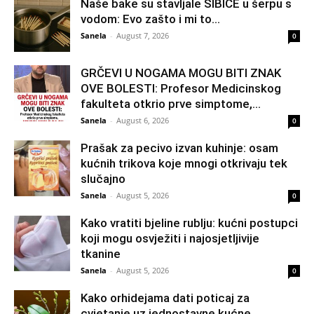
Naše bake su stavljale ŠIBICE u šerpu s
vodom: Evo zašto i mi to...
Sanela
-
August 7, 2026
0
GRČEVI U NOGAMA MOGU BITI ZNAK
OVE BOLESTI: Profesor Medicinskog
fakulteta otkrio prve simptome,...
Sanela
-
August 6, 2026
0
Prašak za pecivo izvan kuhinje: osam
kućnih trikova koje mnogi otkrivaju tek
slučajno
Sanela
-
August 5, 2026
0
Kako vratiti bjeline rublju: kućni postupci
koji mogu osvježiti i najosjetljivije
tkanine
Sanela
-
August 5, 2026
0
Kako orhidejama dati poticaj za
cvjetanje uz jednostavne kućne