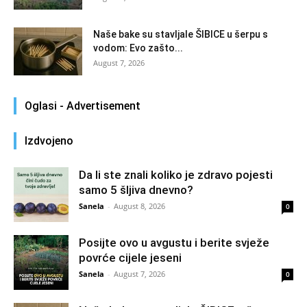
Naše bake su stavljale ŠIBICE u šerpu s
vodom: Evo zašto...
August 7, 2026
Oglasi - Advertisement
Izdvojeno
Da li ste znali koliko je zdravo pojesti
samo 5 šljiva dnevno?
Sanela
-
August 8, 2026
0
Posijte ovo u avgustu i berite svježe
povrće cijele jeseni
Sanela
-
August 7, 2026
0