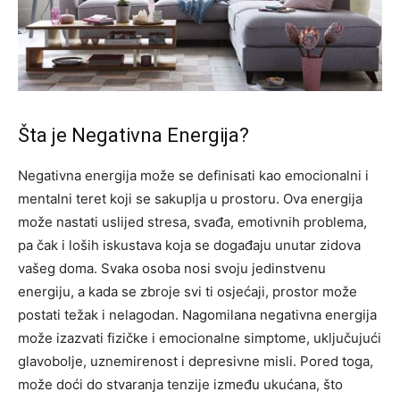
Šta je Negativna Energija?
Negativna energija može se definisati kao emocionalni i
mentalni teret koji se sakuplja u prostoru. Ova energija
može nastati uslijed stresa, svađa, emotivnih problema,
pa čak i loših iskustava koja se događaju unutar zidova
vašeg doma. Svaka osoba nosi svoju jedinstvenu
energiju, a kada se zbroje svi ti osjećaji, prostor može
postati težak i nelagodan. Nagomilana negativna energija
može izazvati fizičke i emocionalne simptome, uključujući
glavobolje, uznemirenost i depresivne misli. Pored toga,
može doći do stvaranja tenzije između ukućana, što