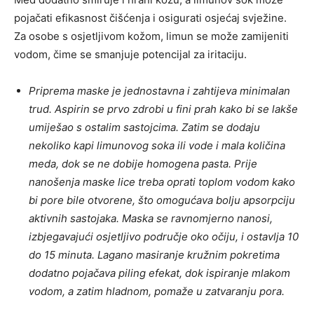
pojačati efikasnost čišćenja i osigurati osjećaj svježine.
Za osobe s osjetljivom kožom, limun se može zamijeniti
vodom, čime se smanjuje potencijal za iritaciju.
Priprema maske je jednostavna i zahtijeva minimalan
trud. Aspirin se prvo zdrobi u fini prah kako bi se lakše
umiješao s ostalim sastojcima. Zatim se dodaju
nekoliko kapi limunovog soka ili vode i mala količina
meda, dok se ne dobije homogena pasta. Prije
nanošenja maske lice treba oprati toplom vodom kako
bi pore bile otvorene, što omogućava bolju apsorpciju
aktivnih sastojaka. Maska se ravnomjerno nanosi,
izbjegavajući osjetljivo područje oko očiju, i ostavlja 10
do 15 minuta. Lagano masiranje kružnim pokretima
dodatno pojačava piling efekat, dok ispiranje mlakom
vodom, a zatim hladnom, pomaže u zatvaranju pora.