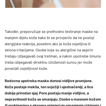
Također, preporučuje se prethodno testiranje maske na
manjem dijelu kože kako bi se provjerilo da ne postoji
alergijska reakcija, posebno ako je koža osjetljiva ili
sklona iritacijama. Osobe koje su alergične na aspirin
trebaju izbjegavati ovaj tretman, a nakon upotrebe limuna
treba izbjegavati direktnu izloženost suncu jer može
povećati osjetljivost kože.
Redovna upotreba maske donosi vidljive promjene.
Koža postaje mekša, ten svježiji i ujednačeniji, a lice
dobija prirodan sjaj. Pore postaju manje vidljive, a
nepravilnosti kože se smanjuju. Osobe s masnom kožom
ili problemima s aknama primjećuju smanjenje izbijanja i