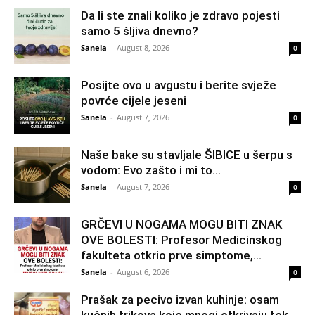
Da li ste znali koliko je zdravo pojesti
samo 5 šljiva dnevno?
Sanela
-
August 8, 2026
0
Posijte ovo u avgustu i berite svježe
povrće cijele jeseni
Sanela
-
August 7, 2026
0
Naše bake su stavljale ŠIBICE u šerpu s
vodom: Evo zašto i mi to...
Sanela
-
August 7, 2026
0
GRČEVI U NOGAMA MOGU BITI ZNAK
OVE BOLESTI: Profesor Medicinskog
fakulteta otkrio prve simptome,...
Sanela
-
August 6, 2026
0
Prašak za pecivo izvan kuhinje: osam
kućnih trikova koje mnogi otkrivaju tek