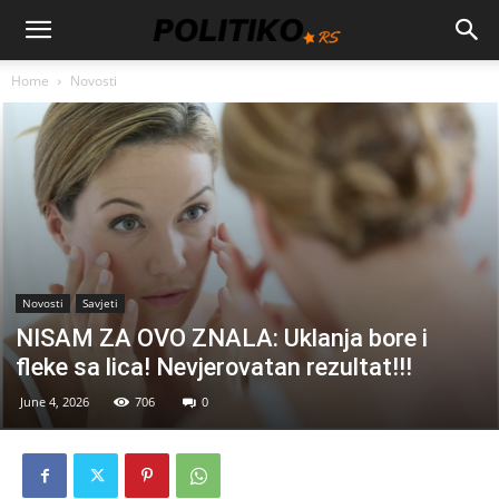
Home
Novosti
Novosti
Savjeti
NISAM ZA OVO ZNALA: Uklanja bore i
fleke sa lica! Nevjerovatan rezultat!!!
June 4, 2026
706
0