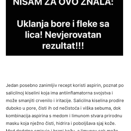
Jedan posebno zanimljiv recept koristi aspirin, poznat po
salicilnoj kiselini koja ima antiinflamatorna svojstva i
može smanjiti crvenilo i iritacije. Salicilna kiselina prodire
duboko u pore, čisti ih od nečistoća i viška sebuma, dok
kombinacija aspirina s medom i limunom stvara prirodnu
masku koja nježno čisti, hidrira i poboljšava sjaj kože.
Med dodatno smiruje i hrani kožu, a limunov sok može