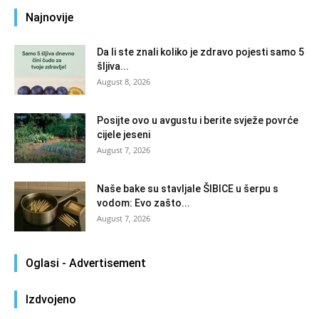
Najnovije
Da li ste znali koliko je zdravo pojesti samo 5
šljiva...
August 8, 2026
Posijte ovo u avgustu i berite svježe povrće
cijele jeseni
August 7, 2026
Naše bake su stavljale ŠIBICE u šerpu s
vodom: Evo zašto...
August 7, 2026
Oglasi - Advertisement
Izdvojeno