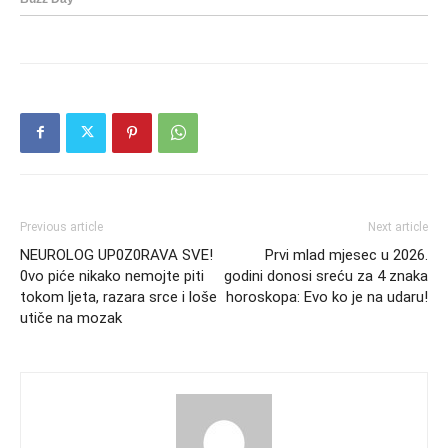
Previous article
Next article
NEUROLOG UP0Z0RAVA SVE!
Prvi mlad mjesec u 2026.
0vo piće nikako nemojte piti
godini donosi sreću za 4 znaka
tokom ljeta, razara srce i loše
horoskopa: Evo ko je na udaru!
utiče na mozak