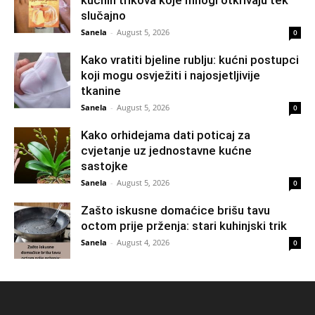
slučajno
Sanela
-
August 5, 2026
0
Kako vratiti bjeline rublju: kućni postupci
koji mogu osvježiti i najosjetljivije
tkanine
Sanela
-
August 5, 2026
0
Kako orhidejama dati poticaj za
cvjetanje uz jednostavne kućne
sastojke
Sanela
-
August 5, 2026
0
Zašto iskusne domaćice brišu tavu
octom prije prženja: stari kuhinjski trik
Sanela
-
August 4, 2026
0